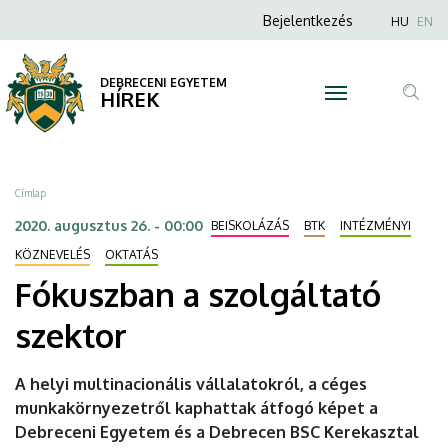
Fókuszban
Ugrás
Anonim
Nyel
Bejelentkezés
HU
EN
a
Felhasználói
a
tartalomra
fiók
DEBRECENI EGYETEM
szolgáltató
HÍREK
menüje
Tar
szektor
ker
|
Morzsa
Címlap
DEBRECENI
2020. augusztus 26. - 00:00
BEISKOLÁZÁS
BTK
INTÉZMÉNYI
EGYETEM
KÖZNEVELÉS
OKTATÁS
Fókuszban a szolgáltató
szektor
A helyi multinacionális vállalatokról, a céges
munkakörnyezetről kaphattak átfogó képet a
Debreceni Egyetem és a Debrecen BSC Kerekasztal