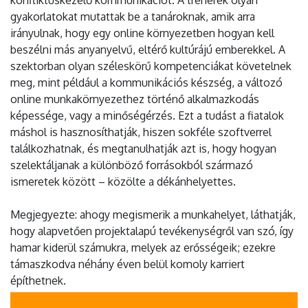
gyakorlatokat mutattak be a tanároknak, amik arra
irányulnak, hogy egy online környezetben hogyan kell
beszélni más anyanyelvű, eltérő kultúrájú emberekkel. A
szektorban olyan széleskörű kompetenciákat követelnek
meg, mint például a kommunikációs készség, a változó
online munkakörnyezethez történő alkalmazkodás
képessége, vagy a minőségérzés. Ezt a tudást a fiatalok
máshol is hasznosíthatják, hiszen sokféle szoftverrel
találkozhatnak, és megtanulhatják azt is, hogy hogyan
szelektáljanak a különböző forrásokból származó
ismeretek között – közölte a dékánhelyettes.
Megjegyezte: ahogy megismerik a munkahelyet, láthatják,
hogy alapvetően projektalapú tevékenységről van szó, így
hamar kiderül számukra, melyek az erősségeik; ezekre
támaszkodva néhány éven belül komoly karriert
építhetnek.