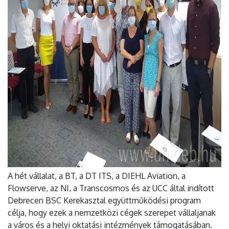
A hét vállalat, a BT, a DT ITS, a DIEHL Aviation, a
Flowserve, az NI, a Transcosmos és az UCC által indított
Debrecen BSC Kerekasztal együttműködési program
célja, hogy ezek a nemzetközi cégek szerepet vállaljanak
a város és a helyi oktatási intézmények támogatásában.