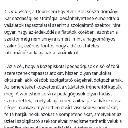
Csatár Péter
, a Debreceni Egyetem Bölcsésztudományi
Kar gazdasági és stratégiai dékánhelyettese elmondta: a
vállalatok tapasztalatai szerint a szolgáltató szektor iránt
ugyan nagy az érdeklődés a fiatalok körében, azonban a
szektor még nem annyira ismert, mint a hagyományos
szakmák, ezért is fontos hogy a diákok hiteles
információkat kapjanak a tanáraiktól.
- Az a cél, hogy a középiskolai pedagógusok első kézből
szerezzenek tapasztalatokat, hiszen olyan tanulókat
oktatnak, akik később szolgáltató cégeknél dolgozhatnak.
Az ismereteket közvetlenül a vállalatok trénereitől kapták
meg. A workshop során a pedagógusok olyan tudást
szerezhettek, amely alapján megtaníthatják a diákoknak a
céges munkakörnyezetben elvárt viselkedési normákat,
feltárhatják nekik azokat a kompetenciákat, amelyeket az
üzleti szolgáltató szektor elvár, megismertethetik velük a
konfliktuskezelő kommunikációt. A trénerek olyan