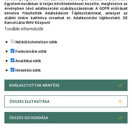
Egyetem korábban is teljes körültekintéssel kezelte, megfelelve az
titkos receptjei
érvényben lévő adatkezelési szabályozásoknak. A GDPR előírásait
követve frissítettük Adatvédelmi Tájékoztatónkat, amelyet az
alábbi linkre kattintva olvashat el:
Adatkezelési tájékoztató.
DE
KUTATÁS
TUDOMÁNY
Kancellária WAV Központ
További információk
Nélkülözhetetlen sütik
Funkcionális sütik
Analitikai sütik
Hirdetési sütik
KIVÁLASZTOTTAK MENTÉSE
WITHDRAW CONSENT
DEBRECENI EGYETEM
ÖSSZES ELUTASÍTÁSA
Adatvédelem
Adatvédelem
ÖSSZES ELFOGADÁSA
Copyright © 2026 Unideb