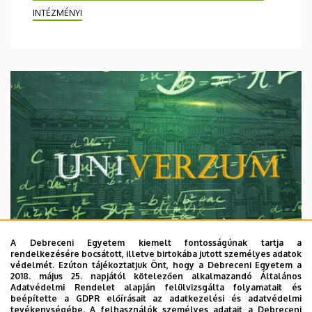
INTÉZMÉNYI
A Debreceni Egyetem kiemelt fontosságúnak tartja a
rendelkezésére bocsátott, illetve birtokába jutott személyes adatok
védelmét. Ezúton tájékoztatjuk Önt, hogy a Debreceni Egyetem a
2018. május 25. napjától kötelezően alkalmazandó Általános
Adatvédelmi Rendelet alapján felülvizsgálta folyamatait és
2026. augusztus 7.
beépítette a GDPR előírásait az adatkezelési és adatvédelmi
Univerzum: A Debreceni Egyetem
tevékenységébe. A felhasználók személyes adatait a Debreceni