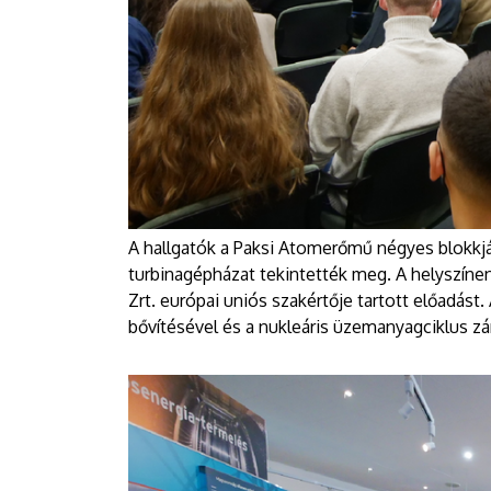
A hallgatók a Paksi Atomerőmű négyes blokkjáb
turbinagépházat tekintették meg. A helyszíne
Zrt. európai uniós szakértője tartott előadás
bővítésével és a nukleáris üzemanyagciklus zá