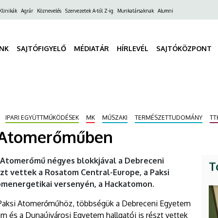
ő
Klinikák
Agrár
Köznevelés
Szervezetek A-tól Z-ig
Munkatársaknak
Alumni
gáció
INK
SAJTÓFIGYELŐ
MÉDIATÁR
HÍRLEVÉL
SAJTÓKÖZPONT
IPARI EGYÜTTMŰKÖDÉSEK
MK
MŰSZAKI
TERMÉSZETTUDOMÁNY
TT
i Atomerőműben
 Atomerőmű négyes blokkjával a Debreceni
T
szt vettek a Rosatom Central-Europe, a Paksi
atomenergetikai versenyén, a Hackatomon.
a Paksi Atomerőműhöz, többségük a Debreceni Egyetem
em és a Dunaújvárosi Egyetem hallgatói is részt vettek