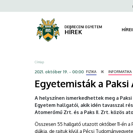
Egyetemisták
Ugrás
Fels
a
navi
a
tartalomra
Paksi
DEBRECENI EGYETEM
HÍRE
HÍREK
Atomerőműben
|
Morzsa
Címlap
DEBRECENI
2021. október 19. - 00:00
FIZIKA
IK
INFORMATIKA
EGYETEM
Egyetemisták a Paks
A helyszínen ismerkedhettek meg a Paksi
Egyetem hallgatói, akik idén tavasszal ré
Atomerőmű Zrt. és a Paks II. Zrt. közös 
Összesen 55 hallgató utazott október 11-én 
diákja, de rajtuk kívül a Pécsi Tudományegyet