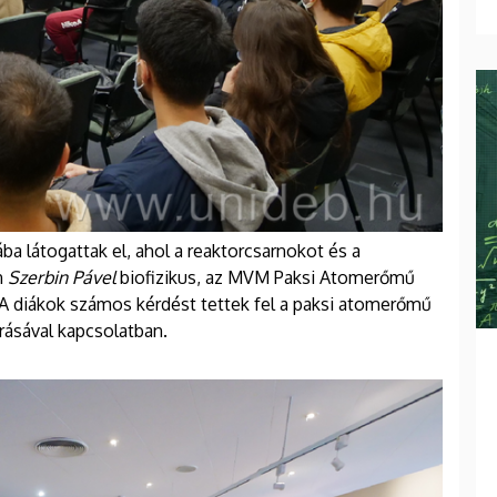
a látogattak el, ahol a reaktorcsarnokot és a
n
Szerbin Pável
biofizikus, az MVM Paksi Atomerőmű
t. A diákok számos kérdést tettek fel a paksi atomerőmű
rásával kapcsolatban.