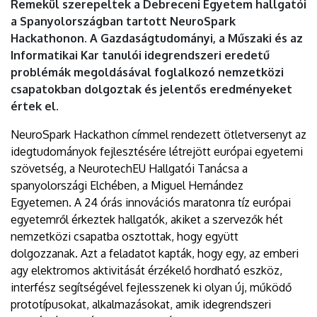
Remekül szerepeltek a Debreceni Egyetem hallgatói
a Spanyolországban tartott NeuroSpark
Hackathonon. A Gazdaságtudományi, a Műszaki és az
Informatikai Kar tanulói idegrendszeri eredetű
problémák megoldásával foglalkozó nemzetközi
csapatokban dolgoztak és jelentős eredményeket
értek el.
NeuroSpark Hackathon címmel rendezett ötletversenyt az
idegtudományok fejlesztésére létrejött európai egyetemi
szövetség, a NeurotechEU Hallgatói Tanácsa a
spanyolországi Elchében, a Miguel Hernández
Egyetemen. A 24 órás innovációs maratonra tíz európai
egyetemről érkeztek hallgatók, akiket a szervezők hét
nemzetközi csapatba osztottak, hogy együtt
dolgozzanak. Azt a feladatot kapták, hogy egy, az emberi
agy elektromos aktivitását érzékelő hordható eszköz,
interfész segítségével fejlesszenek ki olyan új, működő
prototípusokat, alkalmazásokat, amik idegrendszeri