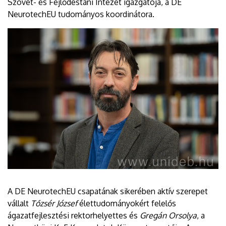
Szövet- és Fejlődéstani Intézet igazgatója, a DE
NeurotechEU tudományos koordinátora.
A DE NeurotechEU csapatának sikerében aktív szerepet
vállalt
Tőzsér József
élettudományokért felelős
ágazatfejlesztési rektorhelyettes és
Gregán Orsolya
, a