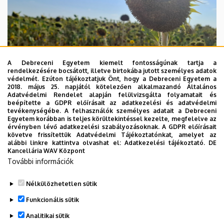
A Debreceni Egyetem kiemelt fontosságúnak tartja a
rendelkezésére bocsátott, illetve birtokába jutott személyes adatok
védelmét. Ezúton tájékoztatjuk Önt, hogy a Debreceni Egyetem a
2018. május 25. napjától kötelezően alkalmazandó Általános
Adatvédelmi Rendelet alapján felülvizsgálta folyamatait és
beépítette a GDPR előírásait az adatkezelési és adatvédelmi
2026. augusztus 4.
tevékenységébe. A felhasználók személyes adatait a Debreceni
Egyetem korábban is teljes körültekintéssel kezelte, megfelelve az
A hőség árnyékában az agrárium
érvényben lévő adatkezelési szabályozásoknak. A GDPR előírásait
követve frissítettük Adatvédelmi Tájékoztatónkat, amelyet az
alábbi linkre kattintva olvashat el:
Adatkezelési tájékoztató.
DE
AGRÁRTUDOMÁNY
AKIT
MÉK
Kancellária WAV Központ
További információk
Nélkülözhetetlen sütik
Funkcionális sütik
Analitikai sütik