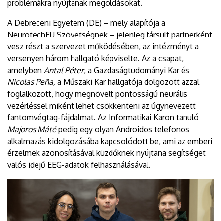
problémákra nyújtanak megoldásokat.
A Debreceni Egyetem (DE) – mely alapítója a
NeurotechEU Szövetségnek – jelenleg társult partnerként
vesz részt a szervezet működésében, az intézményt a
versenyen három hallgató képviselte. Az a csapat,
amelyben
Antal Péter
, a Gazdaságtudományi Kar és
Nicolas Peña,
a Műszaki Kar hallgatója dolgozott azzal
foglalkozott, hogy megnövelt pontosságú neurális
vezérléssel miként lehet csökkenteni az úgynevezett
fantomvégtag-fájdalmat. Az Informatikai Karon tanuló
Majoros Máté
pedig egy olyan Androidos telefonos
alkalmazás kidolgozásába kapcsolódott be, ami az emberi
érzelmek azonosításával küzdőknek nyújtana segítséget
valós idejű EEG-adatok felhasználásával.