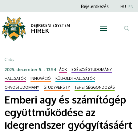
Emberi
Ugrás
Anonim
Nyel
Bejelentkezés
HU
EN
a
Felhasználói
agy
tartalomra
fiók
DEBRECENI EGYETEM
és
HÍREK
menüje
Tar
számítógép
ker
együttműködése
Morzsa
Címlap
az
2025. december 5. - 13:54
ÁOK
EGÉSZSÉGTUDOMÁNY
idegrendszer
HALLGATÓK
INNOVÁCIÓ
KÜLFÖLDI HALLGATÓK
ORVOSTUDOMÁNY
STUDYVERSITY
TEHETSÉGGONDOZÁS
gyógyításáért
Emberi agy és számítógép
|
együttműködése az
DEBRECENI
idegrendszer gyógyításáért
EGYETEM