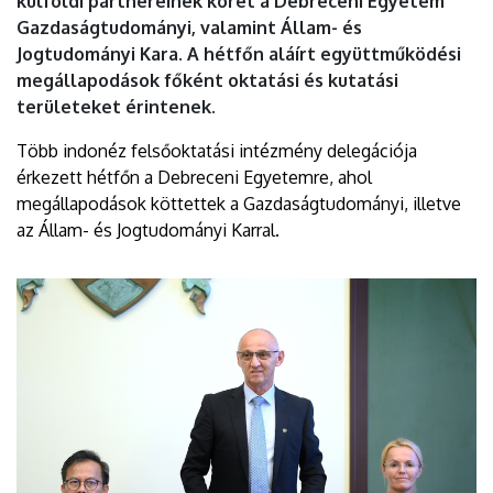
külföldi partnereinek körét a Debreceni Egyetem
DEBRECENI
Gazdaságtudományi, valamint Állam- és
Jogtudományi Kara. A hétfőn aláírt együttműködési
EGYETEM
megállapodások főként oktatási és kutatási
területeket érintenek.
Több indonéz felsőoktatási intézmény delegációja
érkezett hétfőn a Debreceni Egyetemre, ahol
megállapodások köttettek a Gazdaságtudományi, illetve
az Állam- és Jogtudományi Karral.