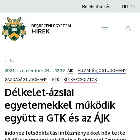
Délkelet-
Ugrás
Anonim
Nyel
Bejelentkezés
HU
EN
a
Felhasználói
ázsiai
tartalomra
fiók
DEBRECENI EGYETEM
egyetemekkel
HÍREK
menüje
Tar
működik
ker
együtt
Morzsa
Címlap
a
2024. szeptember 24. - 12:39
ÁJK
ÁLLAM- ÉS JOGTUDOMÁNY
GTK
GAZDASÁGTUDOMÁNY
GTK
KÜLKAPCSOLATOK
Délkelet-ázsiai
és
egyetemekkel működik
az
együtt a GTK és az ÁJK
ÁJK
|
Indonéz felsőoktatási intézményekkel bővítette