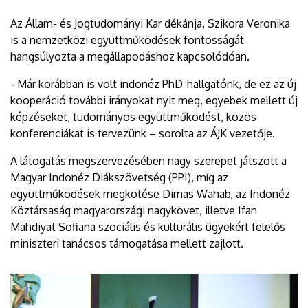
Az Állam- és Jogtudományi Kar dékánja, Szikora Veronika
is a nemzetközi együttműködések fontosságát
hangsúlyozta a megállapodáshoz kapcsolódóan.
- Már korábban is volt indonéz PhD-hallgatónk, de ez az új
kooperáció további irányokat nyit meg, egyebek mellett új
képzéseket, tudományos együttműködést, közös
konferenciákat is tervezünk – sorolta az ÁJK vezetője.
A látogatás megszervezésében nagy szerepet játszott a
Magyar Indonéz Diákszövetség (PPI), míg az
együttműködések megkötése Dimas Wahab, az Indonéz
Köztársaság magyarországi nagykövet, illetve Ifan
Mahdiyat Sofiana szociális és kulturális ügyekért felelős
miniszteri tanácsos támogatása mellett zajlott.