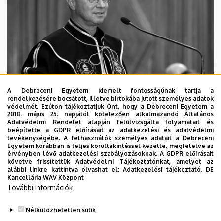
A Debreceni Egyetem kiemelt fontosságúnak tartja a
rendelkezésére bocsátott, illetve birtokába jutott személyes adatok
védelmét. Ezúton tájékoztatjuk Önt, hogy a Debreceni Egyetem a
2018. május 25. napjától kötelezően alkalmazandó Általános
Adatvédelmi Rendelet alapján felülvizsgálta folyamatait és
2026. augusztus 5.
beépítette a GDPR előírásait az adatkezelési és adatvédelmi
Díszdoktorát gyászolja a Debreceni
tevékenységébe. A felhasználók személyes adatait a Debreceni
Egyetem korábban is teljes körültekintéssel kezelte, megfelelve az
Egyetem
érvényben lévő adatkezelési szabályozásoknak. A GDPR előírásait
követve frissítettük Adatvédelmi Tájékoztatónkat, amelyet az
alábbi linkre kattintva olvashat el:
Adatkezelési tájékoztató.
DE
INTÉZMÉNYI
TTK
TUDOMÁNY
Kancellária WAV Központ
További információk
Nélkülözhetetlen sütik