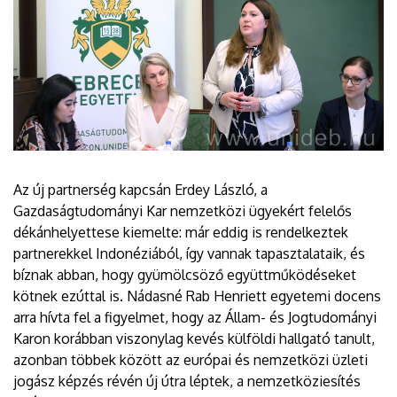
Az új partnerség kapcsán Erdey László, a
Gazdaságtudományi Kar nemzetközi ügyekért felelős
dékánhelyettese kiemelte: már eddig is rendelkeztek
partnerekkel Indonéziából, így vannak tapasztalataik, és
bíznak abban, hogy gyümölcsöző együttműködéseket
kötnek ezúttal is. Nádasné Rab Henriett egyetemi docens
arra hívta fel a figyelmet, hogy az Állam- és Jogtudományi
Karon korábban viszonylag kevés külföldi hallgató tanult,
azonban többek között az európai és nemzetközi üzleti
jogász képzés révén új útra léptek, a nemzetköziesítés