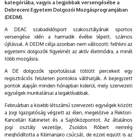
kategóriába, vagyis a legjobbak versengésébe a
Debreceni Egyetem Dolgozói Mozgásprogramjában
(DEDM).
A DEAC szabadidősport szakosztályának sportos
versengése idén a harmadik évébe lépett, számos
újítással. A DEDM célja azonban nem változott: felhívni az
egyetemi dolgozók figyelmét az aktív életmódra, a minél
több mozgásra.
A DE dolgozók sportolással töltött percekeit egy
regisztrációs felületen pontokra válthatják. A bejegyzett
pontok alapján minden hónapban kiderül, mely szervezeti
egységek munkatársai a legaktívabbak.
Februárban a kisebb létszámú szervezeti egységek között
a Jogi Igazgatóság végzett az élen, megelőzve a Rektori-
Kancellári Kabinetet és a Sajtóközpontot. Az általános
jogi osztály vezetője, Zsoldos Róbert nemrég
meghódította a Kilimanjaro csúcsát, de ezzel együtt is az