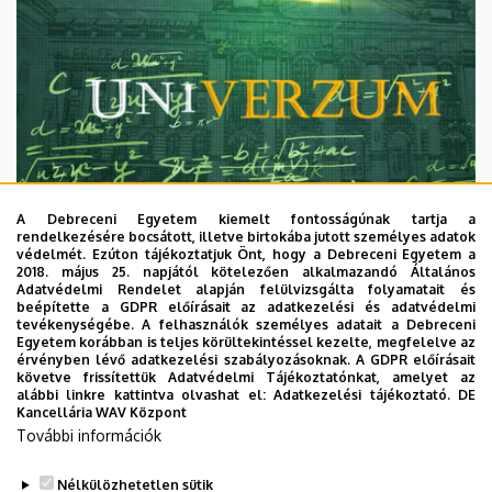
A Debreceni Egyetem kiemelt fontosságúnak tartja a
rendelkezésére bocsátott, illetve birtokába jutott személyes adatok
védelmét. Ezúton tájékoztatjuk Önt, hogy a Debreceni Egyetem a
2018. május 25. napjától kötelezően alkalmazandó Általános
Adatvédelmi Rendelet alapján felülvizsgálta folyamatait és
2026. augusztus 7.
beépítette a GDPR előírásait az adatkezelési és adatvédelmi
Univerzum: A Debreceni Egyetem
tevékenységébe. A felhasználók személyes adatait a Debreceni
Egyetem korábban is teljes körültekintéssel kezelte, megfelelve az
titkos receptjei
érvényben lévő adatkezelési szabályozásoknak. A GDPR előírásait
követve frissítettük Adatvédelmi Tájékoztatónkat, amelyet az
alábbi linkre kattintva olvashat el:
Adatkezelési tájékoztató.
DE
KUTATÁS
TUDOMÁNY
Kancellária WAV Központ
További információk
Nélkülözhetetlen sütik