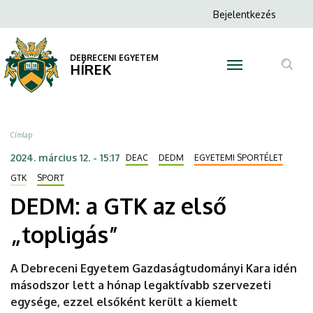
DEDM:
Ugrás
Anonim
Bejelentkezés
a
N
Felhasználói
a
tartalomra
fiók
DEBRECENI EGYETEM
GTK
HÍREK
menüje
Tar
az
ker
első
Morzsa
Címlap
„topligás”
2024. március 12. - 15:17
DEAC
DEDM
EGYETEMI SPORTÉLET
|
GTK
SPORT
DEDM: a GTK az első
DEBRECENI
„topligás”
EGYETEM
A Debreceni Egyetem Gazdaságtudományi Kara idén
másodszor lett a hónap legaktívabb szervezeti
egysége, ezzel elsőként került a kiemelt