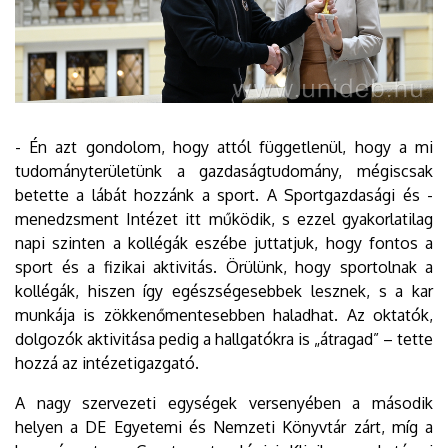
- Én azt gondolom, hogy attól függetlenül, hogy a mi
tudományterületünk a gazdaságtudomány, mégiscsak
betette a lábát hozzánk a sport. A Sportgazdasági és -
menedzsment Intézet itt működik, s ezzel gyakorlatilag
napi szinten a kollégák eszébe juttatjuk, hogy fontos a
sport és a fizikai aktivitás. Örülünk, hogy sportolnak a
kollégák, hiszen így egészségesebbek lesznek, s a kar
munkája is zökkenőmentesebben haladhat. Az oktatók,
dolgozók aktivitása pedig a hallgatókra is „átragad” – tette
hozzá az intézetigazgató.
A nagy szervezeti egységek versenyében a második
helyen a DE Egyetemi és Nemzeti Könyvtár zárt, míg a