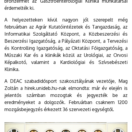
bronzérmet az Gasztroenterológiai Klinika munkatársai
érdemelték ki.
A helyezetteken kívül nagyon jól szerepelt még
februárban az Agrár Kutatóintézetek és Tangazdaság, az
Informatikai Szolgáltató Központ, a Közbeszerzési és
Beszerzési Igazgatóság, a Pályázati Központ, a Tervezési
és Kontrolling Igazgatóság, az Oktatási Főigazgatóság, a
Műszaki Kar és a klinikák közül az Urológiai, az Orvosi
Képalkotó, valamint a Kardiológiai és Szívsebészeti
Klinika.
A DEAC szabadidősport szakosztályának vezetője, Mag
Zoltán a hirek.unideb.hu-nak elmondta: már év elején is
jelentős számban mozogtak és jegyezték be az
eredményeket a dolgozók. Februárban csaknem 1200
mozgásbejegyzés érkezett 36 szervezeti egységtől.