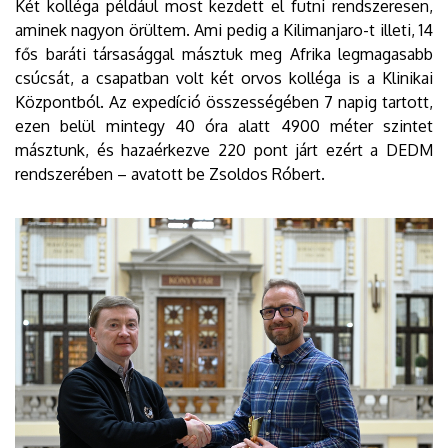
Két kolléga például most kezdett el futni rendszeresen,
aminek nagyon örültem. Ami pedig a Kilimanjaro-t illeti, 14
fős baráti társasággal másztuk meg Afrika legmagasabb
csúcsát, a csapatban volt két orvos kolléga is a Klinikai
Központból. Az expedíció összességében 7 napig tartott,
ezen belül mintegy 40 óra alatt 4900 méter szintet
másztunk, és hazaérkezve 220 pont járt ezért a DEDM
rendszerében – avatott be Zsoldos Róbert.