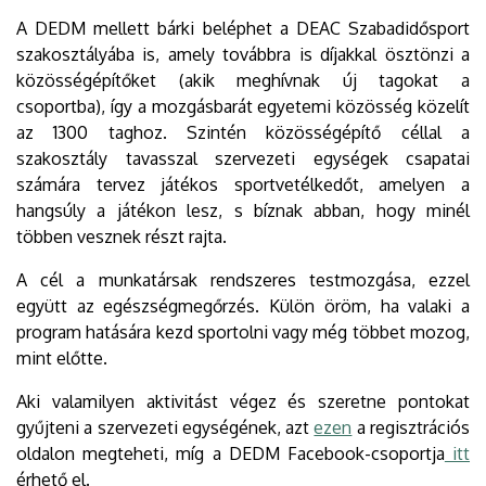
A DEDM mellett bárki beléphet a DEAC Szabadidősport
szakosztályába is, amely továbbra is díjakkal ösztönzi a
közösségépítőket (akik meghívnak új tagokat a
csoportba), így a mozgásbarát egyetemi közösség közelít
az 1300 taghoz. Szintén közösségépítő céllal a
szakosztály tavasszal szervezeti egységek csapatai
számára tervez játékos sportvetélkedőt, amelyen a
hangsúly a játékon lesz, s bíznak abban, hogy minél
többen vesznek részt rajta.
A cél a munkatársak rendszeres testmozgása, ezzel
együtt az egészségmegőrzés. Külön öröm, ha valaki a
program hatására kezd sportolni vagy még többet mozog,
mint előtte.
Aki valamilyen aktivitást végez és szeretne pontokat
gyűjteni a szervezeti egységének, azt
ezen
a regisztrációs
oldalon megteheti, míg a DEDM Facebook-csoportja
itt
érhető el.