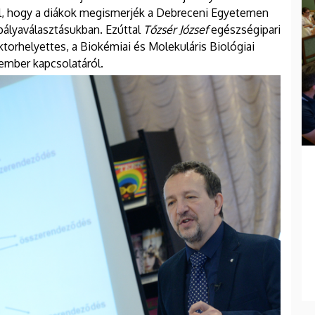
lal, hogy a diákok megismerjék a Debreceni Egyetemen
pályaválasztásukban. Ezúttal
Tőzsér József
egészségipari
ktorhelyettes, a Biokémiai és Molekuláris Biológiai
 ember kapcsolatáról.