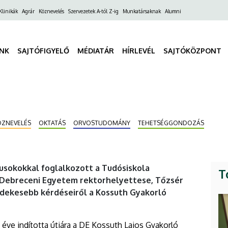
ő
Klinikák
Agrár
Köznevelés
Szervezetek A-tól Z-ig
Munkatársaknak
Alumni
gáció
INK
SAJTÓFIGYELŐ
MÉDIATÁR
HÍRLEVÉL
SAJTÓKÖZPONT
ÖZNEVELÉS
OKTATÁS
ORVOSTUDOMÁNY
TEHETSÉGGONDOZÁS
írusokokkal foglalkozott a Tudósiskola
T
 Debreceni Egyetem rektorhelyettese, Tőzsér
rdekesebb kérdéseiről a Kossuth Gyakorló
 éve indította útjára a DE Kossuth Lajos Gyakorló