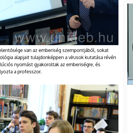
 jelentősége van az emberiség szempontjából, sokat
iológia alapjait tulajdonképpen a vírusok kutatása révén
olúciós nyomást gyakoroltak az emberiségre, és
lyozta a professzor.