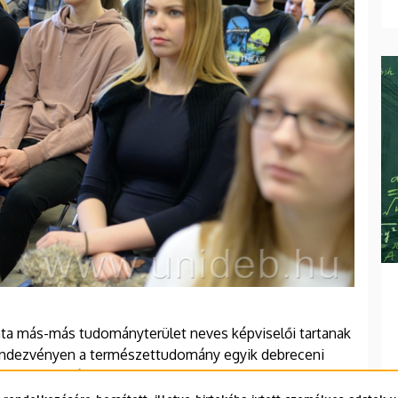
nta más-más tudományterület neves képviselői tartanak
rendezvényen a természettudomány egyik debreceni
fiatalokat márciusban.