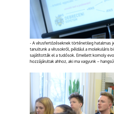
- A vírusfertőzéseknek történetileg hatalmas
tanultunk a vírusokról, például a molekuláris b
sajátították el a tudósok. Emellett komoly ev
hozzájárultak ahhoz, aki ma vagyunk – hangsú