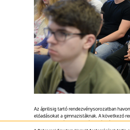
Az áprilisig tartó rendezvénysorozatban havo
előadásokat a gimnazistáknak. A következő 
professzora várja majd a téma iránt érdeklődő 