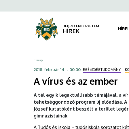
A
Ugrás
Fels
a
navi
vírus
tartalomra
és
DEBRECENI EGYETEM
HÍRE
HÍREK
az
ember
Morzsa
Címlap
|
2018. február 14. - 00:00
EGÉSZSÉGTUDOMÁNY
K
DEBRECENI
A vírus és az ember
EGYETEM
A tél egyik legaktuálisabb témájával, a v
tehetséggondozó program új előadása. A
József kutatóként beszélt a terület legé
gimnazistáinak.
A Tudós és iskola – tudósiskola sorozatot két