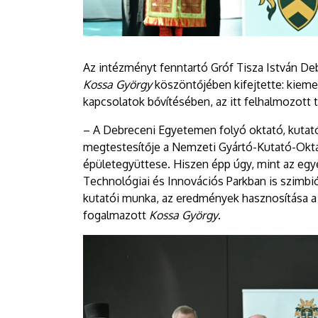
Az intézményt fenntartó Gróf Tisza István De
Kossa György
köszöntőjében kifejtette: kieme
kapcsolatok bővítésében, az itt felhalmozott 
– A Debreceni Egyetemen folyó oktató, kuta
megtestesítője a Nemzeti Gyártó-Kutató-Okt
épületegyüttese. Hiszen épp úgy, mint az egy
Technológiai és Innovációs Parkban is szimbi
kutatói munka, az eredmények hasznosítása a 
fogalmazott
Kossa György
.