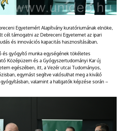
breceni Egyetemért Alapítvány kuratóriumának elnöke,
lt cél támogatni az Debreceni Egyetemet az ipari
tudás és innovációs kapacitás hasznosításában.
tó és gyógyító munka egységének tökéletes
ató Középüzem és a Gyógyszertudományi Kar új
etem egészében, itt, a Vezér utcai Tudományos,
ózisban, egymást segítve valósulhat meg a kiváló
gyógyításban, valamint a hallgatók képzése során –