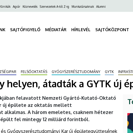
ő
Klinikák
Agrár
Köznevelés
Szervezetek A-tól Z-ig
Munkatársaknak
Alumni
gáció
INK
SAJTÓFIGYELŐ
MÉDIATÁR
HÍRLEVÉL
SAJTÓKÖZPONT
ZSÉGIPAR
FELSŐOKTATÁS
GYÓGYSZERÉSZTUDOMÁNY
GYTK
INFRAS
y helyen, átadták a GYTK új é
arkjában felavatott Nemzeti Gyártó-Kutató-Oktató
T
új épülete az oktatás mellett
nt alkalmas. A három emeletes, csaknem hétezer
ült fel mintegy 12 milliárd forintból.
és Gyógyszerésztudományi Kar új épületegyüttesének