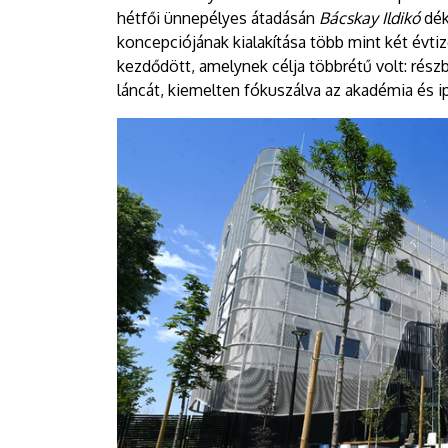
DEBRECENI
hétfői ünnepélyes átadásán
Bácskay Ildikó
dék
koncepciójának kialakítása több mint két évtiz
EGYETEM
kezdődött, amelynek célja többrétű volt: rész
láncát, kiemelten fókuszálva az akadémia és 