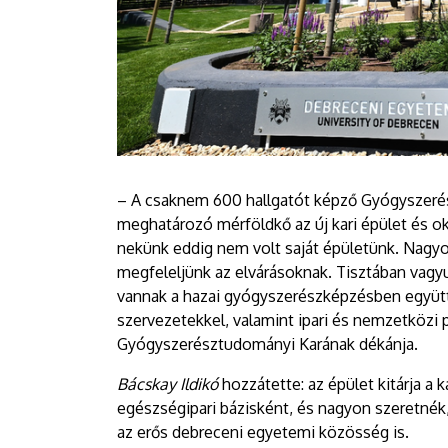
– A csaknem 600 hallgatót képző Gyógyszeré
meghatározó mérföldkő az új kari épület és o
nekünk eddig nem volt saját épületünk. Nagyo
megfeleljünk az elvárásoknak. Tisztában vagy
vannak a hazai gyógyszerészképzésben együt
szervezetekkel, valamint ipari és nemzetközi 
Gyógyszerésztudományi Karának dékánja.
Bácskay Ildikó
hozzátette: az épület kitárja a 
egészségipari bázisként, és nagyon szeretnék,
az erős debreceni egyetemi közösség is.