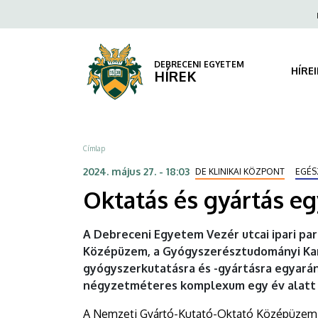
Oktatás
Ugrás
Fels
a
navi
és
tartalomra
gyártás
DEBRECENI EGYETEM
HÍRE
HÍREK
egy
helyen,
Morzsa
Címlap
átadták
2024. május 27. - 18:03
DE KLINIKAI KÖZPONT
EGÉS
a
Oktatás és gyártás eg
GYTK
A Debreceni Egyetem Vezér utcai ipari p
új
Középüzem, a Gyógyszerésztudományi Kar 
gyógyszerkutatásra és -gyártásra egyará
épületét
négyzetméteres komplexum egy év alatt ép
|
A Nemzeti Gyártó-Kutató-Oktató Középüzem 