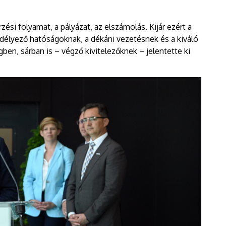
ési folyamat, a pályázat, az elszámolás. Kijár ezért a
délyező hatóságoknak, a dékáni vezetésnek és a kiváló
ben, sárban is – végző kivitelezőknek – jelentette ki