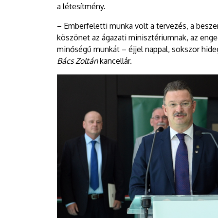
a létesítmény.
– Emberfeletti munka volt a tervezés, a beszerz
köszönet az ágazati minisztériumnak, az enge
minőségű munkát – éjjel nappal, sokszor hideg
Bács Zoltán
kancellár.