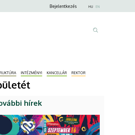
Anonim
Nyelvválaszt
Bejelentkezés
HU
EN
Felhasználói
fiók
menüje
Fő
Tartalom
navigáció
keresése
TRUKTÚRA
INTÉZMÉNYI
KANCELLÁR
REKTOR
pületét
ovábbi hírek