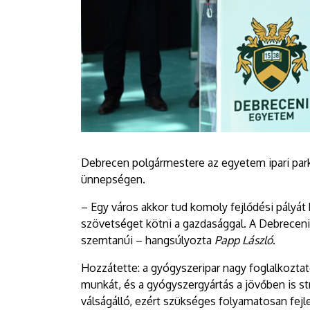
Debrecen polgármestere az egyetem ipari parkj
ünnepségen.
– Egy város akkor tud komoly fejlődési pályát 
szövetséget kötni a gazdasággal. A Debrecen
szemtanúi – hangsúlyozta
Papp László
.
Hozzátette: a gyógyszeripar nagy foglalkozt
munkát, és a gyógyszergyártás a jövőben is str
válságálló, ezért szükséges folyamatosan fejl