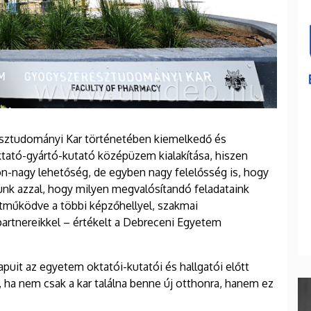
sztudományi Kar történetében kiemelkedő és
ktató-gyártó-kutató középüzem kialakítása, hiszen
n-nagy lehetőség, de egyben nagy felelősség is, hogy
unk azzal, hogy milyen megvalósítandó feladataink
tműködve a többi képzőhellyel, szakmai
partnereikkel – értékelt a Debreceni Egyetem
kapuit az egyetem oktatói-kutatói és hallgatói előtt
 ha nem csak a kar találna benne új otthonra, hanem ez