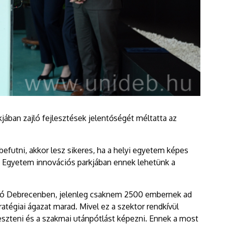
ában zajló fejlesztések jelentőségét méltatta az
befutni, akkor lesz sikeres, ha a helyi egyetem képes
i Egyetem innovációs parkjában ennek lehetünk a
ató Debrecenben, jelenleg csaknem 2500 embernek ad
atégiai ágazat marad. Mivel ez a szektor rendkívül
eszteni és a szakmai utánpótlást képezni. Ennek a most