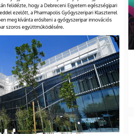
án felidézte, hogy a Debreceni Egyetem egészségipari
eddel ezelőtt, a Pharmapolis Gyógyszeripari Klaszterrel
ben meg kívánta erősíteni a gyógyszeripar innovációs
ipar szoros együttműködésére.