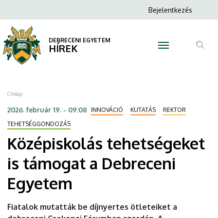
Középiskolás
Ugrás
Anonim
Bejelentkezés
a
N
Felhasználói
tehetségeket
tartalomra
fiók
DEBRECENI EGYETEM
is
HÍREK
menüje
Tar
támogat
ker
a
Morzsa
Címlap
Debreceni
2026. február 19. - 09:08
INNOVÁCIÓ
KUTATÁS
REKTOR
Egyetem
TEHETSÉGGONDOZÁS
Középiskolás tehetségeket
|
is támogat a Debreceni
DEBRECENI
Egyetem
EGYETEM
Fiatalok mutatták be díjnyertes ötleteiket a