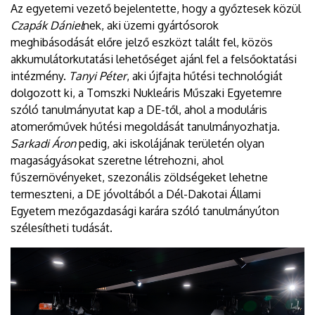
Az egyetemi vezető bejelentette, hogy a győztesek közül
Czapák Dániel
nek, aki üzemi gyártósorok
meghibásodását előre jelző eszközt talált fel, közös
akkumulátorkutatási lehetőséget ajánl fel a felsőoktatási
intézmény.
Tanyi Péter
, aki újfajta hűtési technológiát
dolgozott ki, a Tomszki Nukleáris Műszaki Egyetemre
szóló tanulmányutat kap a DE-től, ahol a moduláris
atomerőművek hűtési megoldását tanulmányozhatja.
Sarkadi Áron
pedig, aki iskolájának területén olyan
magaságyásokat szeretne létrehozni, ahol
fűszernövényeket, szezonális zöldségeket lehetne
termeszteni, a DE jóvoltából a Dél-Dakotai Állami
Egyetem mezőgazdasági karára szóló tanulmányúton
szélesítheti tudását.