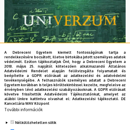
A Debreceni Egyetem kiemelt fontosságúnak tartja a
rendelkezésére bocsátott, illetve birtokába jutott személyes adatok
védelmét. Ezúton tájékoztatjuk Önt, hogy a Debreceni Egyetem a
2018. május 25. napjától kötelezően alkalmazandó Általános
Adatvédelmi Rendelet alapján felülvizsgálta folyamatait és
2026. augusztus 7.
beépítette a GDPR előírásait az adatkezelési és adatvédelmi
Univerzum: A Debreceni Egyetem
tevékenységébe. A felhasználók személyes adatait a Debreceni
Egyetem korábban is teljes körültekintéssel kezelte, megfelelve az
titkos receptjei
érvényben lévő adatkezelési szabályozásoknak. A GDPR előírásait
követve frissítettük Adatvédelmi Tájékoztatónkat, amelyet az
alábbi linkre kattintva olvashat el:
Adatkezelési tájékoztató.
DE
KUTATÁS
TUDOMÁNY
Kancellária WAV Központ
További információk
Nélkülözhetetlen sütik