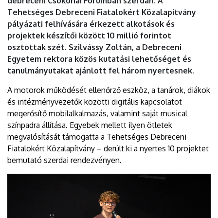
debreceni Csokonai Fórumban szerdán. A
Tehetséges Debreceni Fiatalokért Közalapítvány
pályázati felhívására érkezett alkotások és
projektek készítői között 10 millió forintot
osztottak szét. Szilvássy Zoltán, a Debreceni
Egyetem rektora közös kutatási lehetőséget és
tanulmányutakat ajánlott fel három nyertesnek.
A motorok működését ellenőrző eszköz, a tanárok, diákok
és intézményvezetők közötti digitális kapcsolatot
megerősítő mobilalkalmazás, valamint saját musical
színpadra állítása. Egyebek mellett ilyen ötletek
megvalósítását támogatta a Tehetséges Debreceni
Fiatalokért Közalapítvány – derült ki a nyertes 10 projektet
bemutató szerdai rendezvényen.