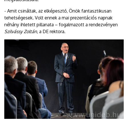
- Amit csináltak, az elképesztő, Önök fantasztikusan
tehetségesek. Volt ennek a mai prezentációs napnak
néhány ihletett pillanata – fogalmazott a rendezvényen
Szilvássy Zoltán
, a DE rektora.