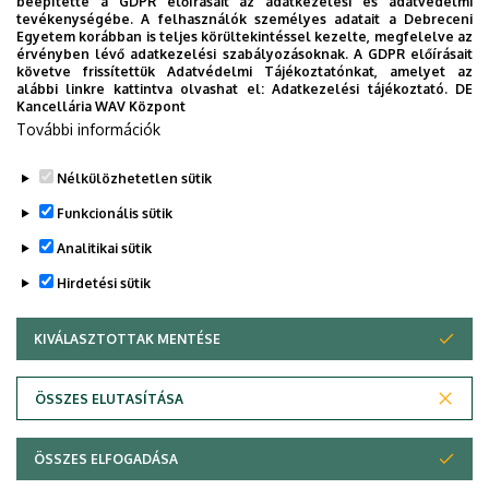
beépítette a GDPR előírásait az adatkezelési és adatvédelmi
Kossa György búcsúzó beszéde
tevékenységébe. A felhasználók személyes adatait a Debreceni
Egyetem korábban is teljes körültekintéssel kezelte, megfelelve az
érvényben lévő adatkezelési szabályozásoknak. A GDPR előírásait
követve frissítettük Adatvédelmi Tájékoztatónkat, amelyet az
GRÓF TISZA ISTVÁN DEBRECENI EGYETEMÉRT ALAPÍTVÁNY
alábbi linkre kattintva olvashat el:
Adatkezelési tájékoztató.
DE
INTÉZMÉNYI
Kancellária WAV Központ
További információk
Nélkülözhetetlen sütik
Funkcionális sütik
Analitikai sütik
Hirdetési sütik
KIVÁLASZTOTTAK MENTÉSE
WITHDRAW CONSENT
DEBRECENI EGYETEM
ÖSSZES ELUTASÍTÁSA
Adatvédelem
Adatvédelem
ÖSSZES ELFOGADÁSA
Copyright © 2026 Unideb