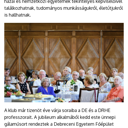
hazai és nemzetközi egyetemek tekintélyes képviselőivel
találkozhatnak, tudományos munkásságukról, életútjukról
is hallhatnak.
A klub már tizenöt éve várja soraiba a DE és a DRHE
professzorait. A jubileum alkalmából kedd este ünnepi
gálaműsort rendeztek a Debreceni Egyetem Főépület