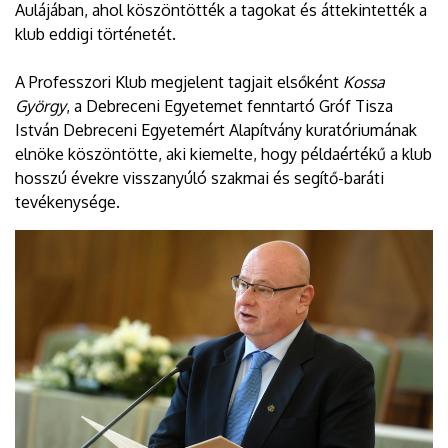
Aulájában, ahol köszöntötték a tagokat és áttekintették a
klub eddigi történetét.
A Professzori Klub megjelent tagjait elsőként
Kossa
György
, a Debreceni Egyetemet fenntartó Gróf Tisza
István Debreceni Egyetemért Alapítvány kuratóriumának
elnöke köszöntötte, aki kiemelte, hogy példaértékű a klub
hosszú évekre visszanyúló szakmai és segítő-baráti
tevékenysége.