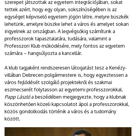
szerepet játszottak az egyetem integrációjában, sokat
tettek azért, hogy egy olyan, sokszínűségében is az
egységet képviselő egyetem jöjjön létre, melyre büszkék
lehetünk, amelyre büszke lehet a város és amelyet sokan
irigyelnek az országban. A legvégsőkig számítunk a
professzorok tapasztalatára, tudására, valamint a
Professzori Klub működésére, mely fontos az egyetem
számára – hangsúlyozta a kancellár.
A klub tagjaként rendszeresen látogatást tesz a Kenézy-
villában Debrecen polgármestere is, hogy egyeztessen a
város fejlődését szolgáló projektekről és szakmai
eszmecserét folytasson az egyetemi professzorokkal.
Papp László
a beszédében megjegyezte, hogy a klubnak
köszönhetően közeli kapcsolatot ápol a professzorokkal,
közös gondolkodás történik a város és a tudomány
között.