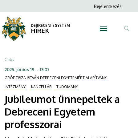
Jubileumot
Ugrás
Anonim
Bejelentkezés
a
N
Felhasználói
ünnepeltek
tartalomra
fiók
DEBRECENI EGYETEM
a
HÍREK
menüje
Tar
Debreceni
ker
Egyetem
Morzsa
Címlap
professzorai
2025. június 19. - 13:07
GRÓF TISZA ISTVÁN DEBRECENI EGYETEMÉRT ALAPÍTVÁNY
|
INTÉZMÉNYI
KANCELLÁR
TUDOMÁNY
DEBRECENI
Jubileumot ünnepeltek a
EGYETEM
Debreceni Egyetem
professzorai