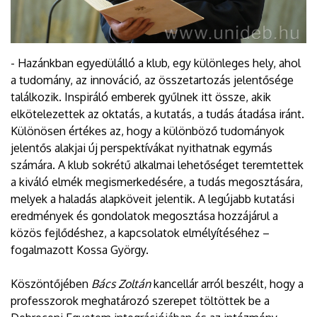
- Hazánkban egyedülálló a klub, egy különleges hely, ahol
a tudomány, az innováció, az összetartozás jelentősége
találkozik. Inspiráló emberek gyűlnek itt össze, akik
elkötelezettek az oktatás, a kutatás, a tudás átadása iránt.
Különösen értékes az, hogy a különböző tudományok
jelentős alakjai új perspektívákat nyithatnak egymás
számára. A klub sokrétű alkalmai lehetőséget teremtettek
a kiváló elmék megismerkedésére, a tudás megosztására,
melyek a haladás alapköveit jelentik. A legújabb kutatási
eredmények és gondolatok megosztása hozzájárul a
közös fejlődéshez, a kapcsolatok elmélyítéséhez –
fogalmazott Kossa György.
Köszöntőjében
Bács Zoltán
kancellár arról beszélt, hogy a
professzorok meghatározó szerepet töltöttek be a