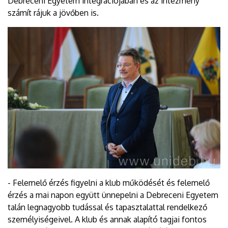
Debreceni Egyetem integrációjában és az intézmény
számít rájuk a jövőben is.
- Felemelő érzés figyelni a klub működését és felemelő
érzés a mai napon együtt ünnepelni a Debreceni Egyetem
talán legnagyobb tudással és tapasztalattal rendelkező
személyiségeivel. A klub és annak alapító tagjai fontos