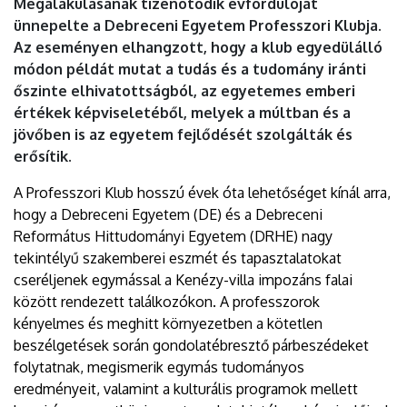
Megalakulásának tizenötödik évfordulóját
ünnepelte a Debreceni Egyetem Professzori Klubja.
Az eseményen elhangzott, hogy a klub egyedülálló
módon példát mutat a tudás és a tudomány iránti
őszinte elhivatottságból, az egyetemes emberi
értékek képviseletéből, melyek a múltban és a
jövőben is az egyetem fejlődését szolgálták és
erősítik.
A Professzori Klub hosszú évek óta lehetőséget kínál arra,
hogy a Debreceni Egyetem (DE) és a Debreceni
Református Hittudományi Egyetem (DRHE) nagy
tekintélyű szakemberei eszmét és tapasztalatokat
cseréljenek egymással a Kenézy-villa impozáns falai
között rendezett találkozókon. A professzorok
kényelmes és meghitt környezetben a kötetlen
beszélgetések során gondolatébresztő párbeszédeket
folytatnak, megismerik egymás tudományos
eredményeit, valamint a kulturális programok mellett