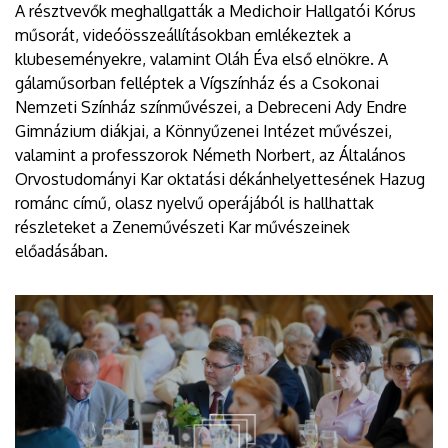
A résztvevők meghallgatták a Medichoir Hallgatói Kórus
műsorát, videóösszeállításokban emlékeztek a
klubeseményekre, valamint Oláh Éva első elnökre. A
gálaműsorban felléptek a Vígszínház és a Csokonai
Nemzeti Színház színművészei, a Debreceni Ady Endre
Gimnázium diákjai, a Könnyűzenei Intézet művészei,
valamint a professzorok Németh Norbert, az Általános
Orvostudományi Kar oktatási dékánhelyettesének Hazug
románc című, olasz nyelvű operájából is hallhattak
részleteket a Zeneművészeti Kar művészeinek
előadásában.