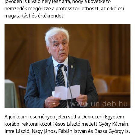
jövőben is kiváló hely lesz arra, hogy a következő
nemzedék megőrizze a professzori ethoszt, az erkölcsi
magatartást és értékrendet.
A jubileumi eseményen jelen volt a Debreceni Egyetem
korábbi rektorai közül Fésüs László mellett Győry Kálmán,
Imre László, Nagy János, Fábián István és Bazsa György is.