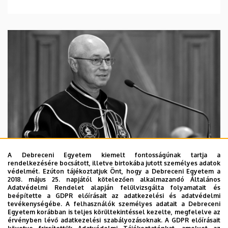
A Debreceni Egyetem kiemelt fontosságúnak tartja a
rendelkezésére bocsátott, illetve birtokába jutott személyes adatok
védelmét. Ezúton tájékoztatjuk Önt, hogy a Debreceni Egyetem a
2018. május 25. napjától kötelezően alkalmazandó Általános
Adatvédelmi Rendelet alapján felülvizsgálta folyamatait és
2026. augusztus 5.
beépítette a GDPR előírásait az adatkezelési és adatvédelmi
Díszdoktorát gyászolja a Debreceni
tevékenységébe. A felhasználók személyes adatait a Debreceni
Egyetem korábban is teljes körültekintéssel kezelte, megfelelve az
Egyetem
érvényben lévő adatkezelési szabályozásoknak. A GDPR előírásait