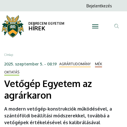
Vetőgép
Ugrás
Anonim
Bejelentkezés
a
N
Felhasználói
Egyetem
tartalomra
fiók
DEBRECENI EGYETEM
az
HÍREK
menüje
Tar
agrárkaron
ker
|
Morzsa
Címlap
DEBRECENI
2025. szeptember 5. - 08:19
AGRÁRTUDOMÁNY
MÉK
EGYETEM
OKTATÁS
Vetőgép Egyetem az
agrárkaron
A modern vetőgép-konstrukciók működésével, a
szántóföldi beállítási módszerekkel, továbbá a
vetőgépek értékelésével és kalibrálásával