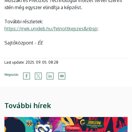
Műszaki és Precíziós Technológiai Intézet tervei szerint
idén még egyszer elindítja a képzést.
További részletek:
https://mek.unideb.hu/felnottkepzes&nbsp
;
Sajtóközpont -
ÉE
Last update:
2025. 09. 05. 08:28
Megosztás
További hírek