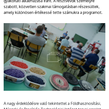
gyakorlati alkalmazása iránt. A résztvevők személyre
szabott, közvetlen szakmai támogatásban részesültek,
amely különösen értékessé tette számukra a programot.
A nagy érdeklődésre való tekintettel a Földhasznosítási,