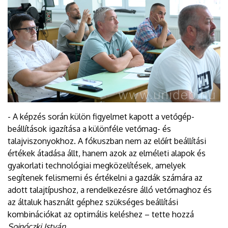
- A képzés során külön figyelmet kapott a vetőgép-
beállítások igazítása a különféle vetőmag- és
talajviszonyokhoz. A fókuszban nem az előírt beállítási
értékek átadása állt, hanem azok az elméleti alapok és
gyakorlati technológiai megközelítések, amelyek
segítenek felismerni és értékelni a gazdák számára az
adott talajtípushoz, a rendelkezésre álló vetőmaghoz és
az általuk használt géphez szükséges beállítási
kombinációkat az optimális keléshez – tette hozzá
Sojnóczki István
.