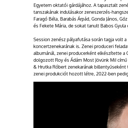
Egyetem oktatói gárdájához. A tapasztalt zen
tanszakának indulásakor zeneszerzés-hangszer
Faragó Béla, Barabás Árpád, Gonda János, Gőz L
és Fekete Mária, de sokat tanult Babos Gyula 
Session zenész pályafutása során tagja volt a
koncertzenekarának is. Zenei produceri felada
albumánál, zenei producerként elkészítette a
dolgozott Roy és Ádám Most Jövünk Mi! című 
& Hrutka Róbert zenekarának billentyűsekén
zenei produkciót hozott létre, 2022-ben pedig