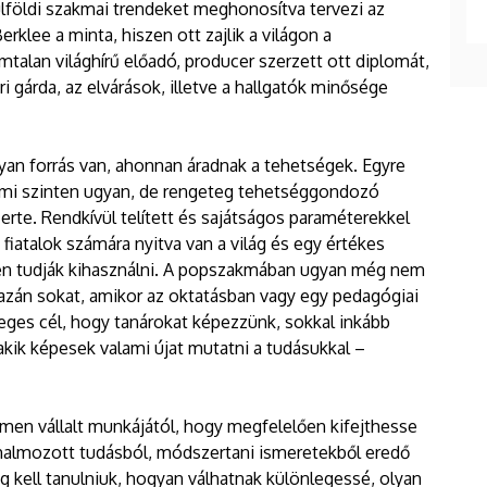
lföldi szakmai trendeket meghonosítva tervezi az
rklee a minta, hiszen ott zajlik a világon a
alan világhírű előadó, producer szerzett ott diplomát,
ri gárda, az elvárások, illetve a hallgatók minősége
an forrás van, ahonnan áradnak a tehetségek. Egyre
emi szinten ugyan, de rengeteg tehetséggondozó
te. Rendkívül telített és sajátságos paraméterekkel
 fiatalok számára nyitva van a világ és egy értékes
en tudják kihasználni. A popszakmában ugyan még nem
igazán sokat, amikor az oktatásban vagy egy pedagógiai
leges cél, hogy tanárokat képezzünk, sokkal inkább
kik képesek valami újat mutatni a tudásukkal –
men vállalt munkájától, hogy megfelelően kifejthesse
lhalmozott tudásból, módszertani ismeretekből eredő
 kell tanulniuk, hogyan válhatnak különlegessé, olyan