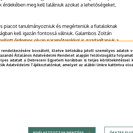
k érdekében meg kell találniuk azokat a lehetőségeket,
is piacot tanulmányozniuk és megérteniük a fiataloknak
lágban kell igazán fontossá válniuk. Galambos Zoltán
mellett érdemes olyan paraméterekkel is gazdagítaniuk a
meretekhez, sokkal inkább a csapatjátékhoz, az
 rendelkezésére bocsátott, illetve birtokába jutott személyes adatok v
i kultúrához kapcsolódnak.
azandó Általános Adatvédelmi Rendelet alapján felülvizsgálta folyamata
yes adatait a Debreceni Egyetem korábban is teljes körültekintéssel 
tük Adatvédelmi Tájékoztatónkat, amelyet az alábbi linkre kattintva olv
KIVÁLASZTOTTAK MENTÉSE
ÖSSZES ELU