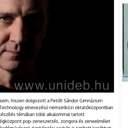
sem, hiszen dolgozott a Petőfi Sándor Gimnázium
& Technology elnevezésű nemzetközi oktatóközpontban
készítés témában több alkalommal tartott
ségközpont pop-zeneszerzés, zongora és zeneelmélet