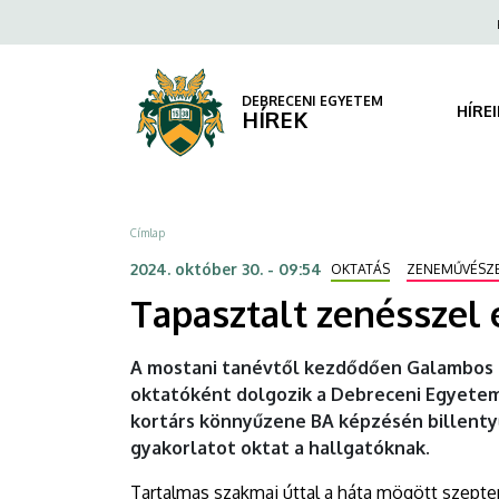
Tapasztalt
Ugrás
Fels
a
navi
zenésszel
tartalomra
erősített
DEBRECENI EGYETEM
HÍRE
HÍREK
a
Könnyűzenei
Morzsa
Címlap
Intézet
2024. október 30. - 09:54
OKTATÁS
ZENEMŰVÉSZ
|
Tapasztalt zenésszel 
DEBRECENI
A mostani tanévtől kezdődően Galambos Z
EGYETEM
oktatóként dolgozik a Debreceni Egyete
kortárs könnyűzene BA képzésén billenty
gyakorlatot oktat a hallgatóknak.
Tartalmas szakmai úttal a háta mögött szep