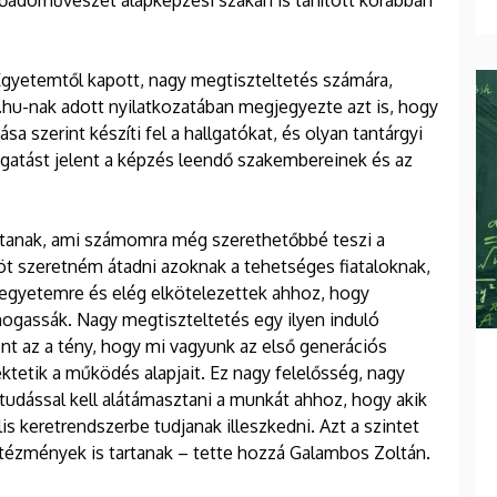
lőadóművészet alapképzési szakán is tanított korábban
Egyetemtől kapott, nagy megtiszteltetés számára,
b.hu-nak adott nyilatkozatában megjegyezte azt is, hogy
ása szerint készíti fel a hallgatókat, és olyan tantárgyi
gatást jelent a képzés leendő szakembereinek és az
artanak, ami számomra még szerethetőbbé teszi a
öt szeretném átadni azoknak a tehetséges fiataloknak,
z egyetemre és elég elkötelezettek ahhoz, hogy
ogassák. Nagy megtiszteltetés egy ilyen induló
ent az a tény, hogy mi vagyunk az első generációs
ktetik a működés alapjait. Ez nagy felelősség, nagy
 tudással kell alátámasztani a munkát ahhoz, hogy akik
s keretrendszerbe tudjanak illeszkedni. Azt a szintet
intézmények is tartanak – tette hozzá Galambos Zoltán.