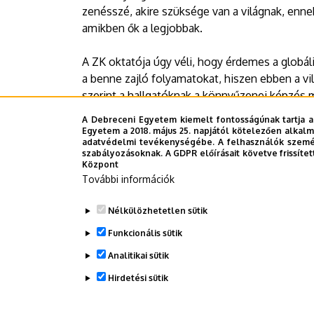
zenésszé, akire szüksége van a világnak, enne
amikben ők a legjobbak.
A ZK oktatója úgy véli, hogy érdemes a globál
a benne zajló folyamatokat, hiszen ebben a vi
szerint a hallgatóknak a könnyűzenei képzés 
tudásukat, amelyek nem feltétlenül a zenei is
A Debreceni Egyetem kiemelt fontosságúnak tartja a
önismerethez vagy akár a pénzügyi, stratégia
Egyetem a 2018. május 25. napjától kötelezően alkalm
adatvédelmi tevékenységébe. A felhasználók személ
szabályozásoknak. A GDPR előírásait követve frissítet
Sajtóközpont - BZ
Központ
További információk
Last update:
2024. 10. 30. 15:29
Nélkülözhetetlen sütik
Funkcionális sütik
Megosztás
Analitikai sütik
Hirdetési sütik
WITHDRAW CONSENT