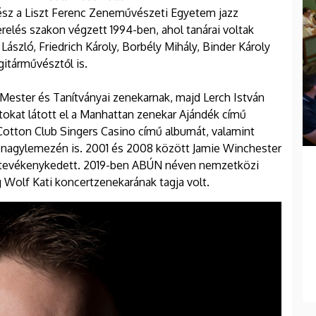
ész a Liszt Ferenc Zeneművészeti Egyetem jazz
elés szakon végzett 1994-ben, ahol tanárai voltak
ászló, Friedrich Károly, Borbély Mihály, Binder Károly
gitárművésztől is.
 Mester és Tanítványai zenekarnak, majd Lerch István
tokat látott el a Manhattan zenekar Ajándék című
 Cotton Club Singers Casino című albumát, valamint
nagylemezén is. 2001 és 2008 között Jamie Winchester
t tevékenykedett. 2019-ben ABÚN néven nemzetközi
 Wolf Kati koncertzenekarának tagja volt.