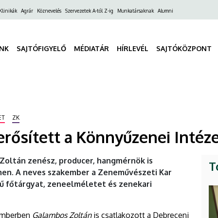
ő
Klinikák
Agrár
Köznevelés
Szervezetek A-tól Z-ig
Munkatársaknak
Alumni
gáció
INK
SAJTÓFIGYELŐ
MÉDIATÁR
HÍRLEVÉL
SAJTÓKÖZPONT
ET
ZK
erősített a Könnyűzenei Intéz
oltán zenész, producer, hangmérnök is
T
men. A neves szakember a Zeneművészeti Kar
ű főtárgyat, zeneelméletet és zenekari
temberben
Galambos Zoltán
is csatlakozott a Debreceni