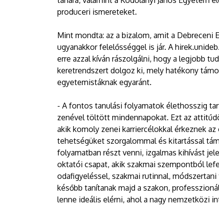
tanára, valamint a Kodolányi János Egyetem e
produceri ismereteket.
Mint mondta: az a bizalom, amit a Debreceni 
ugyanakkor felelősséggel is jár. A hirek.unide
erre azzal kíván rászolgálni, hogy a legjobb tud
keretrendszert dolgoz ki, mely hatékony támo
egyetemistáknak egyaránt.
- A fontos tanulási folyamatok élethosszig t
zenével töltött mindennapokat. Ezt az attitűd
akik komoly zenei karriercélokkal érkeznek a
tehetségüket szorgalommal és kitartással tám
folyamatban részt venni, izgalmas kihívást jel
oktatói csapat, akik szakmai szempontból lefe
odafigyeléssel, szakmai rutinnal, módszertani
később tanítanak majd a szakon, professzionáli
lenne ideális elérni, ahol a nagy nemzetközi 