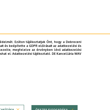
édelmét. Ezúton tájékoztatjuk Önt, hogy a Debreceni
it és beépítette a GDPR előírásait az adatkezelési és
kezelte, megfelelve az érvényben lévő adatkezelési
ashat el:
Adatkezelési tájékoztató.
DE Kancellária WAV
TASÍTÁSA
ÖSSZES ELFOGADÁSA