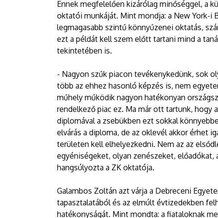
Ennek megfelelően kizárólag minőséggel, a kü
oktatói munkáját. Mint mondja: a New York-i Be
legmagasabb szintű könnyűzenei oktatás, számt
ezt a példát kell szem előtt tartani mind a taná
tekintetében is.
- Nagyon szűk piacon tevékenykedünk, sok oly
több az ehhez hasonló képzés is, nem egyet
műhely működik nagyon hatékonyan országszer
rendelkező piac ez. Ma már ott tartunk, hogy a
diplomával a zsebükben ezt sokkal könnyebb
elvárás a diploma, de az oklevél akkor érhet 
területen kell elhelyezkedni. Nem az az elsőd
egyéniségeket, olyan zenészeket, előadókat, a
hangsúlyozta a ZK oktatója.
Galambos Zoltán azt várja a Debreceni Egyete
tapasztalatából és az elmúlt évtizedekben fe
hatékonyságát. Mint mondta: a fiataloknak meg