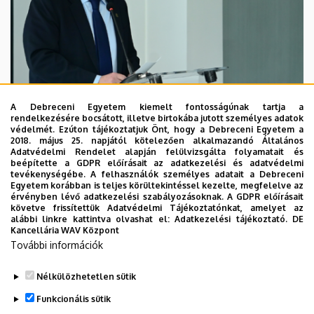
A Debreceni Egyetem kiemelt fontosságúnak tartja a
rendelkezésére bocsátott, illetve birtokába jutott személyes adatok
védelmét. Ezúton tájékoztatjuk Önt, hogy a Debreceni Egyetem a
2018. május 25. napjától kötelezően alkalmazandó Általános
Adatvédelmi Rendelet alapján felülvizsgálta folyamatait és
2026. augusztus 7.
beépítette a GDPR előírásait az adatkezelési és adatvédelmi
Kossa György búcsúzó beszéde
tevékenységébe. A felhasználók személyes adatait a Debreceni
Egyetem korábban is teljes körültekintéssel kezelte, megfelelve az
érvényben lévő adatkezelési szabályozásoknak. A GDPR előírásait
követve frissítettük Adatvédelmi Tájékoztatónkat, amelyet az
GRÓF TISZA ISTVÁN DEBRECENI EGYETEMÉRT ALAPÍTVÁNY
alábbi linkre kattintva olvashat el:
Adatkezelési tájékoztató.
DE
INTÉZMÉNYI
Kancellária WAV Központ
További információk
Nélkülözhetetlen sütik
Funkcionális sütik