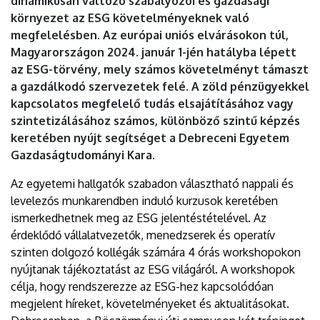
dinamikusan változó szabályozói és gazdasági
környezet az ESG követelményeknek való
megfelelésben. Az európai uniós elvárásokon túl,
Magyarországon 2024. január 1-jén hatályba lépett
az ESG-törvény, mely számos követelményt támaszt
a gazdálkodó szervezetek felé. A zöld pénzügyekkel
kapcsolatos megfelelő tudás elsajátításához vagy
szintetizálásához számos, különböző szintű képzés
keretében nyújt segítséget a Debreceni Egyetem
Gazdaságtudományi Kara.
Az egyetemi hallgatók szabadon választható nappali és
levelezős munkarendben induló kurzusok keretében
ismerkedhetnek meg az ESG jelentéstételével. Az
érdeklődő vállalatvezetők, menedzserek és operatív
szinten dolgozó kollégák számára 4 órás workshopokon
nyújtanak tájékoztatást az ESG világáról. A workshopok
célja, hogy rendszerezze az ESG-hez kapcsolódóan
megjelent híreket, követelményeket és aktualitásokat.