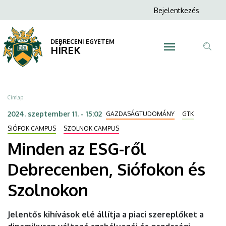
Minden
Ugrás
Anonim
Bejelentkezés
a
N
Felhasználói
az
tartalomra
fiók
DEBRECENI EGYETEM
ESG-
HÍREK
menüje
Tar
ről
ker
Debrecenben,
Morzsa
Címlap
Siófokon
2024. szeptember 11. - 15:02
GAZDASÁGTUDOMÁNY
GTK
és
SIÓFOK CAMPUS
SZOLNOK CAMPUS
Minden az ESG-ről
Szolnokon
Debrecenben, Siófokon és
|
Szolnokon
DEBRECENI
EGYETEM
Jelentős kihívások elé állítja a piaci szereplőket a