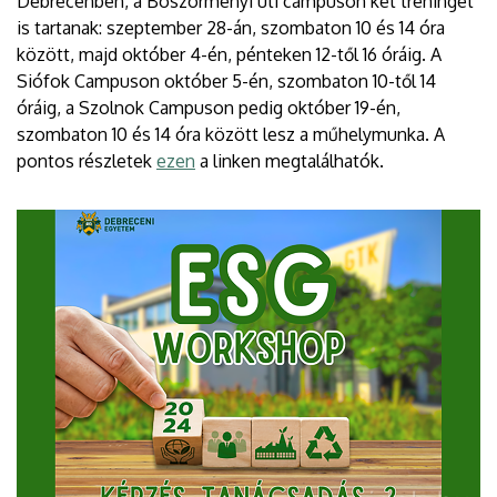
Debrecenben, a Böszörményi úti campuson két tréninget
is tartanak: szeptember 28-án, szombaton 10 és 14 óra
között, majd október 4-én, pénteken 12-től 16 óráig. A
Siófok Campuson október 5-én, szombaton 10-től 14
óráig, a Szolnok Campuson pedig október 19-én,
szombaton 10 és 14 óra között lesz a műhelymunka. A
pontos részletek
ezen
a linken megtalálhatók.