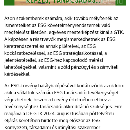
Azon szakemberek számára, akik tovább mélyítenék az
ismereteiket az ESG követelményrendszernek való
megfelelést illetően, egyéves mesterképzést kínál a GTK.
A képzésen a résztvevők megismerkedhetnek az ESG
keretrendszerrel és annak pilléreivel, az ESG
kockázatkezeléssel, az ESG stratégiaalkotással, a
jelentéstétellel, az ESG-hez kapcsolódó mérési
lehetőségekkel, valamint a zöld pénzügyi és számviteli
kérdésekkel.
Az ESG-törvény hatálybalépésével korlátozódik azok köre,
akik a vállaltok számára ESG tanácsadói tevékenységet
végezhetnek, hiszen a törvény értelmében ehhez a
tevékenységhez tanácsadói akkreditáció szükséges. Erre
reagálva a DE GTK 2024. augusztusában pótfelvételi
eljárás keretében hirdette meg először az ESG -
Környezeti, társadalmi és irányítási szakember