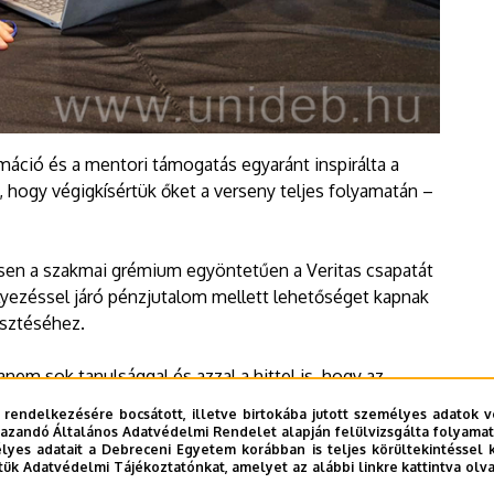
máció és a mentori támogatás egyaránt inspirálta a
, hogy végigkísértük őket a verseny teljes folyamatán –
ésen a szakmai grémium egyöntetűen a Veritas csapatát
lyezéssel járó pénzjutalom mellett lehetőséget kapnak
esztéséhez.
anem sok tanulsággal és azzal a hittel is, hogy az
ást eredményezhet – értékelt
Tamarii Shenheliia
, a
 rendelkezésére bocsátott, illetve birtokába jutott személyes adatok v
azandó Általános Adatvédelmi Rendelet alapján felülvizsgálta folyamata
yes adatait a Debreceni Egyetem korábban is teljes körültekintéssel 
tük Adatvédelmi Tájékoztatónkat, amelyet az alábbi linkre kattintva olv