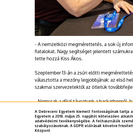
- A nemzetközi megmérettetés, a sok új infor
fiatalokat. Nagy segítséget jelentett számukra
tette hozzá Kiss Ákos.
Szeptember 13-án a zsűri előtti megmérettet
választotta a mezőny legjobbjának: az első he
szakmai szervezetektől az ötletük továbbfejl
- Nemcsak a díjjal távoztunk a hackathonról, h
innováció az egészségügyben valóban változ
A Debreceni Egyetem kiemelt fontosságúnak tartja a
győztes csapat vezetője.
Egyetem a 2018. május 25. napjától kötelezően alkalm
adatvédelmi tevékenységébe. A felhasználók személ
szabályozásoknak. A GDPR előírásait követve frissítet
Sajtóközpont
Központ