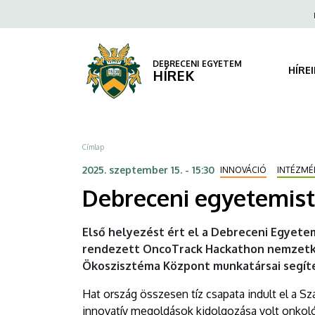
Debreceni
Ugrás
Fels
a
navi
egyetemisták
tartalomra
győzelme
DEBRECENI EGYETEM
HÍRE
HÍREK
Szarajevóban
|
Morzsa
Címlap
DEBRECENI
2025. szeptember 15. - 15:30
INNOVÁCIÓ
INTÉZMÉ
EGYETEM
Debreceni egyetemis
Első helyezést ért el a Debreceni Egyetem
rendezett OncoTrack Hackathon nemzetkö
Ökoszisztéma Központ munkatársai segítet
Hat ország összesen tíz csapata indult el a 
innovatív megoldások kidolgozása volt onkoló