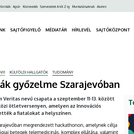
ő
Klinikák
Agrár
Köznevelés
Szervezetek A-tól Z-ig
Munkatársaknak
Alumni
gáció
INK
SAJTÓFIGYELŐ
MÉDIATÁR
HÍRLEVÉL
SAJTÓKÖZPONT
NYI
KÜLFÖLDI HALLGATÓK
TUDOMÁNY
ták győzelme Szarajevóban
 Veritas nevű csapata a szeptember 11-13. között
T
zi ötletversenyen, amelyen az Innovációs
ték a fiatalokat a helyszínen.
Szarajevóban megrendezett hackathonon, amelynek célja
giai betegek telemedicinás, komplex ellátása, valamint