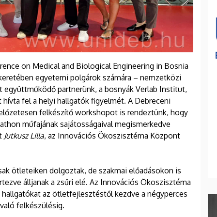
ence on Medical and Biological Engineering in Bosnia
 keretében egyetemi polgárok számára – nemzetközi
t együttműködő partnerünk, a bosnyák Verlab Institut,
vta fel a helyi hallgatók figyelmét. A Debreceni
előzetesen felkészítő workshopot is rendeztünk, hogy
ackathon műfajának sajátosságaival megismerkedve
tt
Jutkusz Lilla
, az Innovációs Ökoszisztéma Központ
ak ötleteiken dolgoztak, de szakmai előadásokon is
rtezve álljanak a zsűri elé. Az Innovációs Ökoszisztéma
hallgatókat az ötletfejlesztéstől kezdve a négyperces
 való felkészülésig.