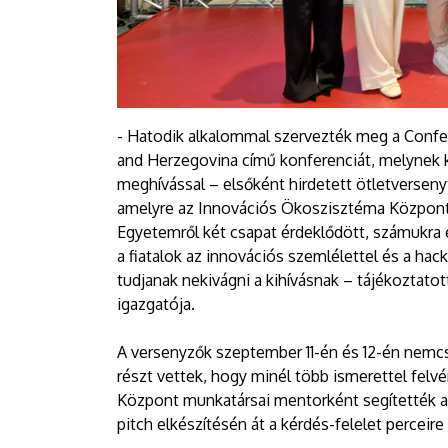
- Hatodik alkalommal szervezték meg a Confer
and Herzegovina című konferenciát, melynek
meghívással – elsőként hirdetett ötletverseny
amelyre az Innovációs Ökoszisztéma Központ hí
Egyetemről két csapat érdeklődött, számukra 
a fiatalok az innovációs szemlélettel és a h
tudjanak nekivágni a kihívásnak – tájékoztato
igazgatója.
A versenyzők szeptember 11-én és 12-én nemcs
részt vettek, hogy minél több ismerettel felvé
Központ munkatársai mentorként segítették a 
pitch elkészítésén át a kérdés-felelet perceire