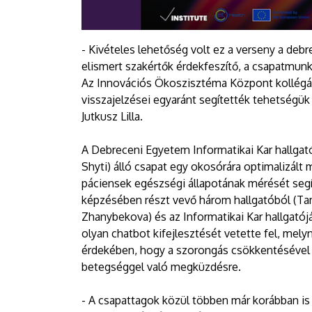
- Kivételes lehetőség volt ez a verseny a deb
elismert szakértők érdekfeszítő, a csapatmunk
Az Innovációs Ökoszisztéma Központ kollégá
visszajelzései egyaránt segítették tehetségü
Jutkusz Lilla.
A Debreceni Egyetem Informatikai Kar hallgatói
Shyti) álló csapat egy okosórára optimalizált
páciensek egészségi állapotának mérését seg
képzésében részt vevő három hallgatóból (Tam
Zhanybekova) és az Informatikai Kar hallgatój
olyan chatbot kifejlesztését vetette fel, mely
érdekében, hogy a szorongás csökkentésével j
betegséggel való megküzdésre.
- A csapattagok közül többen már korábban is