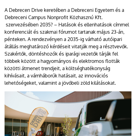
A Debrecen Drive keretében a Debreceni Egyetem és a
Debreceni Campus Nonprofit Közhasznú Kft.
szervezésében 2035? – Hatások és ellenhatások címmel
konferenciát és szakmai fórumot tartanak május 23-án,
pénteken. A rendezvényen a 2035-ig várható autóipari
átállás meghatározó kérdéseit vitatják meg a résztvevők.
Szakértők, döntéshozók és iparági vezetők tárják fel
többek között a hagyományos és elektromos flották
közötti átmenet trendjeit, a költséghatékonyság
kihívásait, a vámháborúk hatásait, az innovációs
lehetőségeket, valamint a jövőbeli zöld kilátásokat.