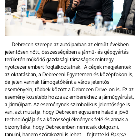
- Debrecen szerepe az autóiparban az elmúlt években
jelentősen nőtt, összességében a jármű- és gépgyártás
területén működő gazdasági társaságok mintegy
nyolcezer embert foglalkoztatnak. A cégek megjelentek
az oktatásban, a Debreceni Egyetemen és középfokon is,
de jelen vannak támogatóként a város jelentős
eseményein, többek között a Debrecen Drive-on is. Ez az
esemény közelebb hozza az emberekhez a járműgyártást,
a járműipart. Az eseménynek szimbolikus jelentősége is
van, azt mutatja, hogy Debrecen egyszerre halad a jövő
technológiája és a közösségi élmények felé és annak a
bizonyítéka, hogy Debrecenben nemcsak dolgozni,
tanulni, hanem szórakozni is lehet – fejtette ki
Barcsa