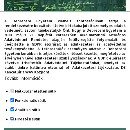
A Debreceni Egyetem kiemelt fontosságúnak tartja a
rendelkezésére bocsátott, illetve birtokába jutott személyes adatok
védelmét. Ezúton tájékoztatjuk Önt, hogy a Debreceni Egyetem a
2018. május 25. napjától kötelezően alkalmazandó Általános
Adatvédelmi Rendelet alapján felülvizsgálta folyamatait és
2026. augusztus 7.
beépítette a GDPR előírásait az adatkezelési és adatvédelmi
Univerzum: A Debreceni Egyetem
tevékenységébe. A felhasználók személyes adatait a Debreceni
Egyetem korábban is teljes körültekintéssel kezelte, megfelelve az
titkos receptjei
érvényben lévő adatkezelési szabályozásoknak. A GDPR előírásait
követve frissítettük Adatvédelmi Tájékoztatónkat, amelyet az
alábbi linkre kattintva olvashat el:
Adatkezelési tájékoztató.
DE
KUTATÁS
TUDOMÁNY
Kancellária WAV Központ
További információk
Nélkülözhetetlen sütik
Funkcionális sütik
Analitikai sütik
Hirdetési sütik