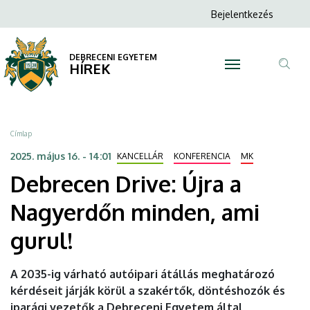
Debrecen
Ugrás
Anonim
Bejelentkezés
a
N
Felhasználói
Drive:
tartalomra
fiók
DEBRECENI EGYETEM
Újra
HÍREK
menüje
Tar
a
ker
Nagyerdőn
Morzsa
Címlap
minden,
2025. május 16. - 14:01
KANCELLÁR
KONFERENCIA
MK
Debrecen Drive: Újra a
ami
Nagyerdőn minden, ami
gurul!
gurul!
|
DEBRECENI
A 2035-ig várható autóipari átállás meghatározó
kérdéseit járják körül a szakértők, döntéshozók és
EGYETEM
iparági vezetők a Debreceni Egyetem által