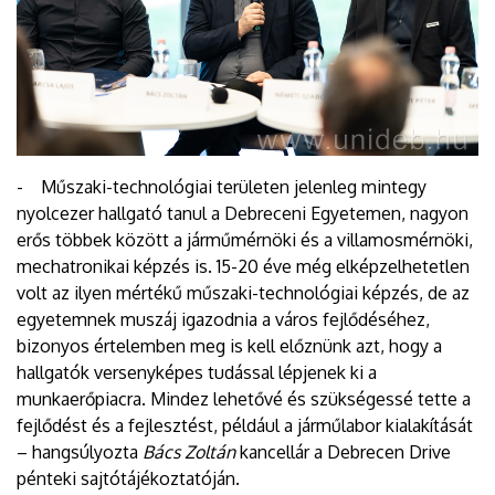
- Műszaki-technológiai területen jelenleg mintegy
nyolcezer hallgató tanul a Debreceni Egyetemen, nagyon
erős többek között a járműmérnöki és a villamosmérnöki,
mechatronikai képzés is. 15-20 éve még elképzelhetetlen
volt az ilyen mértékű műszaki-technológiai képzés, de az
egyetemnek muszáj igazodnia a város fejlődéséhez,
bizonyos értelemben meg is kell előznünk azt, hogy a
hallgatók versenyképes tudással lépjenek ki a
munkaerőpiacra. Mindez lehetővé és szükségessé tette a
fejlődést és a fejlesztést, például a járműlabor kialakítását
– hangsúlyozta
Bács Zoltán
kancellár a Debrecen Drive
pénteki sajtótájékoztatóján.