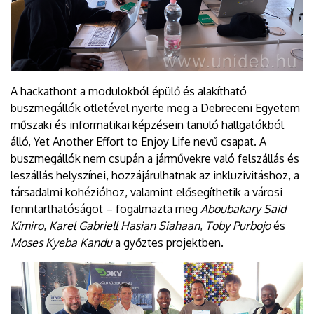
A hackathont a modulokból épülő és alakítható
buszmegállók ötletével nyerte meg a Debreceni Egyetem
műszaki és informatikai képzésein tanuló hallgatókból
álló, Yet Another Effort to Enjoy Life nevű csapat. A
buszmegállók nem csupán a járművekre való felszállás és
leszállás helyszínei, hozzájárulhatnak az inkluzivitáshoz, a
társadalmi kohézióhoz, valamint elősegíthetik a városi
fenntarthatóságot – fogalmazta meg
Aboubakary Said
Kimiro
,
Karel Gabriell Hasian Siahaan
,
Toby Purbojo
és
Moses Kyeba Kandu
a győztes projektben.