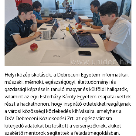
Helyi középiskolások, a Debreceni Egyetem informatikai,
műszaki, mérnöki, egészségügyi, élettudományi és
gazdasági képzésein tanuló magyar és külföldi hallgatók,
valamint az egri Esterházy Károly Egyetem csapatai vettek
részt a hackathonon, hogy inspiráló ötletekkel reagáljanak
a városi közösségi közlekedés kihívásaira, amelyhez a
DKV Debreceni Közlekedési Zrt. az egész városra
kiterjedő adatokat biztosított a versenyzőknek, akiket
szakértő mentorok segítettek a feladatmegoldásban.