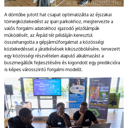
A döntőbe jutott hat csapat optimalizálta az éjszakai
tömegközlekedést az ipari parkokhoz, megtervezte a
valós forgalmi adatokhoz igazodó jelzőlámpák
működését, az Árpád tér példáján keresztül
összehangolta a gépjárműforgalmat a közösségi
közlekedéssel a járatkésések kiküszöbölésére, tervezett
egy közösségi részvételen alapuló alkalmazást a
buszmegállók fejlesztésére és kigondolt egy predikcióra
is képes városszintű forgalmi modellt.