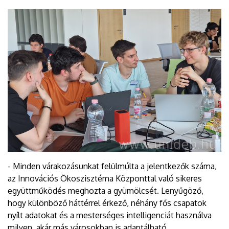
- Minden várakozásunkat felülmúlta a jelentkezők száma,
az Innovációs Ökoszisztéma Központtal való sikeres
együttműködés meghozta a gyümölcsét. Lenyűgöző,
hogy különböző háttérrel érkező, néhány fős csapatok
nyílt adatokat és a mesterséges intelligenciát használva
milyen, akár más városokban is adaptálható