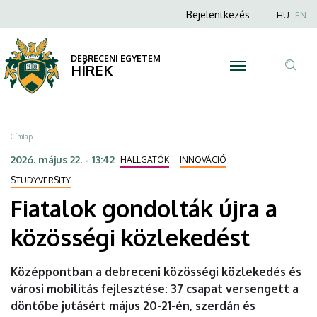
Fiatalok
Ugrás
Anonim
Nyel
Bejelentkezés
HU
EN
a
Felhasználói
gondolták
tartalomra
fiók
DEBRECENI EGYETEM
újra
HÍREK
menüje
Tar
a
ker
közösségi
Morzsa
Címlap
közlekedést
2026. május 22. - 13:42
HALLGATÓK
INNOVÁCIÓ
|
STUDYVERSITY
Fiatalok gondolták újra a
DEBRECENI
közösségi közlekedést
EGYETEM
Középpontban a debreceni közösségi közlekedés és
városi mobilitás fejlesztése: 37 csapat versengett a
döntőbe jutásért május 20-21-én, szerdán és