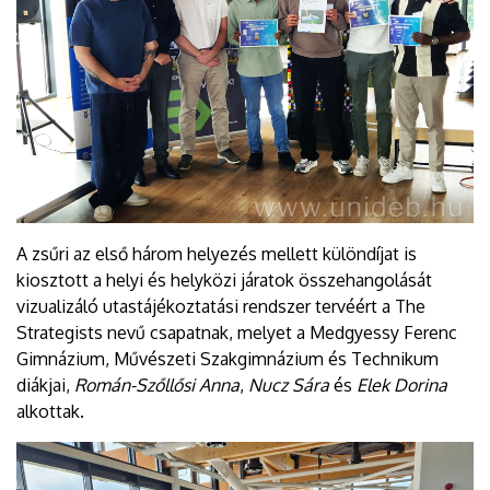
A zsűri az első három helyezés mellett különdíjat is
kiosztott a helyi és helyközi járatok összehangolását
vizualizáló utastájékoztatási rendszer tervéért a The
Strategists nevű csapatnak, melyet a Medgyessy Ferenc
Gimnázium, Művészeti Szakgimnázium és Technikum
diákjai,
Román-Szőllősi Anna
,
Nucz Sára
és
Elek Dorina
alkottak.