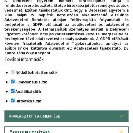
A Debreceni Egyetem kiemelt fontosságúnak tartja a
rendelkezésére bocsátott, illetve birtokába jutott személyes adatok
védelmét. Ezúton tájékoztatjuk Önt, hogy a Debreceni Egyetem a
2018. május 25. napjától kötelezően alkalmazandó Általános
Adatvédelmi Rendelet alapján felülvizsgálta folyamatait és
2026. augusztus 7.
beépítette a GDPR előírásait az adatkezelési és adatvédelmi
Univerzum: A Debreceni Egyetem
tevékenységébe. A felhasználók személyes adatait a Debreceni
Egyetem korábban is teljes körültekintéssel kezelte, megfelelve az
titkos receptjei
érvényben lévő adatkezelési szabályozásoknak. A GDPR előírásait
követve frissítettük Adatvédelmi Tájékoztatónkat, amelyet az
alábbi linkre kattintva olvashat el:
Adatkezelési tájékoztató.
DE
KUTATÁS
TUDOMÁNY
Kancellária WAV Központ
További információk
Nélkülözhetetlen sütik
Funkcionális sütik
Analitikai sütik
Hirdetési sütik
KIVÁLASZTOTTAK MENTÉSE
WITHDRAW CONSENT
DEBRECENI EGYETEM
ÖSSZES ELUTASÍTÁSA