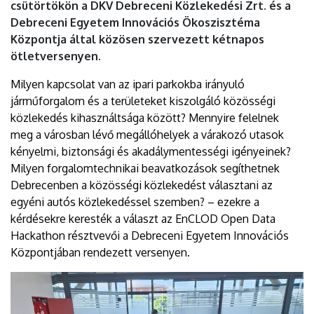
csütörtökön a DKV Debreceni Közlekedési Zrt. és a
Debreceni Egyetem Innovációs Ökoszisztéma
Központja által közösen szervezett kétnapos
ötletversenyen.
Milyen kapcsolat van az ipari parkokba irányuló
járműforgalom és a területeket kiszolgáló közösségi
közlekedés kihasználtsága között? Mennyire felelnek
meg a városban lévő megállóhelyek a várakozó utasok
kényelmi, biztonsági és akadálymentességi igényeinek?
Milyen forgalomtechnikai beavatkozások segíthetnek
Debrecenben a közösségi közlekedést választani az
egyéni autós közlekedéssel szemben? – ezekre a
kérdésekre keresték a választ az EnCLOD Open Data
Hackathon résztvevői a Debreceni Egyetem Innovációs
Központjában rendezett versenyen.