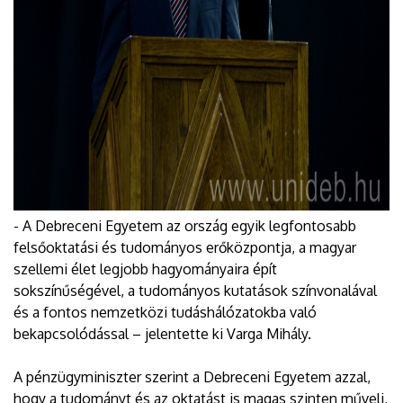
- A Debreceni Egyetem az ország egyik legfontosabb
felsőoktatási és tudományos erőközpontja, a magyar
szellemi élet legjobb hagyományaira épít
sokszínűségével, a tudományos kutatások színvonalával
és a fontos nemzetközi tudáshálózatokba való
bekapcsolódással – jelentette ki Varga Mihály.
A pénzügyminiszter szerint a Debreceni Egyetem azzal,
hogy a tudományt és az oktatást is magas szinten műveli,