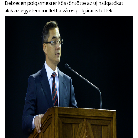
Debrecen polgármester köszöntötte az új hallgatókat,
akik az egyetem mellett a város polgárai is lettek.