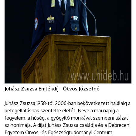
Juhász Zsuzsa Emlékdíj - Ötvös Józsefné
Juhász Zsuzsa 1958-tól 2006-ban bekövetkezett haláláig a
betegellátásnak szentelte életét. Neve a mai napig a
fegyelem, a hűség, a gyógyító munkával szembeni alázat
szinonimája. A díjat Juhász Zsuzsa családja és a Debreceni
Egyetem Orvos- és Egészségtudományi Centrum