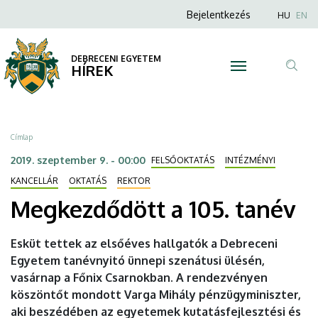
Megkezdődött
Ugrás
Anonim
Nyel
Bejelentkezés
HU
EN
a
Felhasználói
a
tartalomra
fiók
DEBRECENI EGYETEM
105.
HÍREK
menüje
Tar
tanév
ker
|
Morzsa
Címlap
DEBRECENI
2019. szeptember 9. - 00:00
FELSŐOKTATÁS
INTÉZMÉNYI
EGYETEM
KANCELLÁR
OKTATÁS
REKTOR
Megkezdődött a 105. tanév
Esküt tettek az elsőéves hallgatók a Debreceni
Egyetem tanévnyitó ünnepi szenátusi ülésén,
vasárnap a Főnix Csarnokban. A rendezvényen
köszöntőt mondott Varga Mihály pénzügyminiszter,
aki beszédében az egyetemek kutatásfejlesztési és