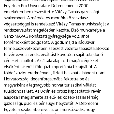
Egyetem Pro Universitate Debreceniensi 2000
emlékéremben részesítette Vitézy Tamás gazdasági
szakembert. A mérnök és mérnök-közgazdász
végzettséggel is rendelkező Vitézy Tamás munkásságát a
rendszerváltást megelőzően kezdte. Első munkahelye a
Ganz-MÁVAG kohászati gyáregysége volt, ahol
főmérnökként dolgozott. A gödi, majd a nádudvari
termelőszövetkezetben szerzett vezetői tapasztalatokkal
felvértezve a rendszerváltást követően saját tulajdonú
cégeket alapított. Az általa alapított magáncégekkel
elsőként sikerült földgázt importálnia Ukrajnából. A
földgázüzlet eredményeit, üzleti hasznát a háború utáni
Horvátország idegenforgalmába fektette be és
magyarként a legnagyobb horvát turisztikai vállalat
tulajdonosa lett. Az ukrán és orosz kapcsolatok révén
alaposan megismerte az elő- és közép-ázsiai térség
gazdasági, piaci és pénzügyi helyzetét. A Debreceni
Egyetem szakembereivel azon munkálkodik, hogy