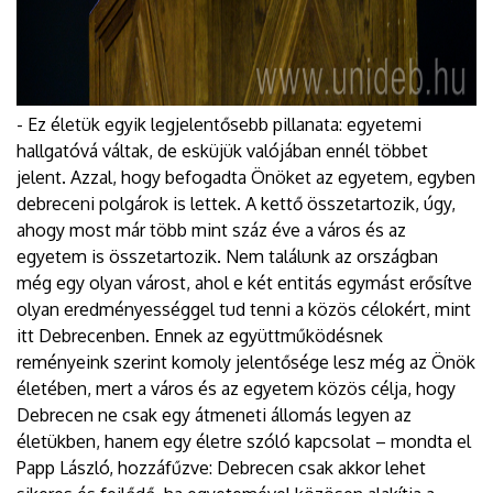
- Ez életük egyik legjelentősebb pillanata: egyetemi
hallgatóvá váltak, de esküjük valójában ennél többet
jelent. Azzal, hogy befogadta Önöket az egyetem, egyben
debreceni polgárok is lettek. A kettő összetartozik, úgy,
ahogy most már több mint száz éve a város és az
egyetem is összetartozik. Nem találunk az országban
még egy olyan várost, ahol e két entitás egymást erősítve
olyan eredményességgel tud tenni a közös célokért, mint
itt Debrecenben. Ennek az együttműködésnek
reményeink szerint komoly jelentősége lesz még az Önök
életében, mert a város és az egyetem közös célja, hogy
Debrecen ne csak egy átmeneti állomás legyen az
életükben, hanem egy életre szóló kapcsolat – mondta el
Papp László, hozzáfűzve: Debrecen csak akkor lehet