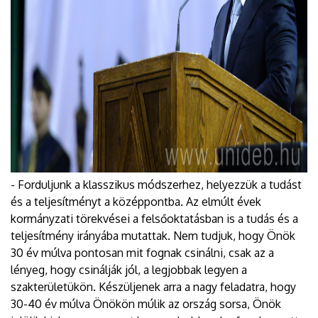
- Forduljunk a klasszikus módszerhez, helyezzük a tudást
és a teljesítményt a középpontba. Az elmúlt évek
kormányzati törekvései a felsőoktatásban is a tudás és a
teljesítmény irányába mutattak. Nem tudjuk, hogy Önök
30 év múlva pontosan mit fognak csinálni, csak az a
lényeg, hogy csinálják jól, a legjobbak legyen a
szakterületükön. Készüljenek arra a nagy feladatra, hogy
30-40 év múlva Önökön múlik az ország sorsa, Önök