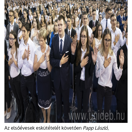
Az elsőévesek eskütételét követően
Papp László
,