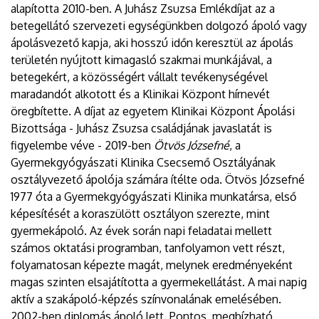
alapította 2010-ben. A Juhász Zsuzsa Emlékdíjat az a
betegellátó szervezeti egységünkben dolgozó ápoló vagy
ápolásvezető kapja, aki hosszú időn keresztül az ápolás
területén nyújtott kimagasló szakmai munkájával, a
betegekért, a közösségért vállalt tevékenységével
maradandót alkotott és a Klinikai Központ hírnevét
öregbítette. A díjat az egyetem Klinikai Központ Ápolási
Bizottsága - Juhász Zsuzsa családjának javaslatát is
figyelembe véve - 2019-ben
Ötvös Józsefné
, a
Gyermekgyógyászati Klinika Csecsemő Osztályának
osztályvezető ápolója számára ítélte oda. Ötvös Józsefné
1977 óta a Gyermekgyógyászati Klinika munkatársa, első
képesítését a koraszülött osztályon szerezte, mint
gyermekápoló. Az évek során napi feladatai mellett
számos oktatási programban, tanfolyamon vett részt,
folyamatosan képezte magát, melynek eredményeként
magas szinten elsajátította a gyermekellátást. A mai napig
aktív a szakápoló-képzés színvonalának emelésében.
2002-ben diplomás ápoló lett. Pontos, megbízható