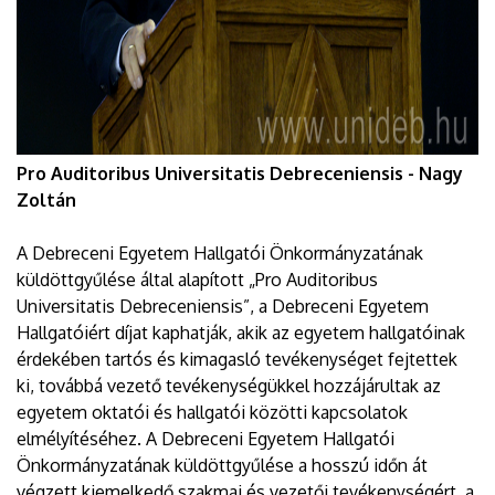
Pro Auditoribus Universitatis Debreceniensis - Nagy
Zoltán
A Debreceni Egyetem Hallgatói Önkormányzatának
küldöttgyűlése által alapított „Pro Auditoribus
Universitatis Debreceniensis”, a Debreceni Egyetem
Hallgatóiért díjat kaphatják, akik az egyetem hallgatóinak
érdekében tartós és kimagasló tevékenységet fejtettek
ki, továbbá vezető tevékenységükkel hozzájárultak az
egyetem oktatói és hallgatói közötti kapcsolatok
elmélyítéséhez. A Debreceni Egyetem Hallgatói
Önkormányzatának küldöttgyűlése a hosszú időn át
végzett kiemelkedő szakmai és vezetői tevékenységért, a