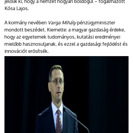
jelölik ki, hogy a nemzet hogyan boldogul – fogalmazott
Kósa Lajos.
A kormány nevében
Varga Mihály
pénzügyminiszter
mondott beszédet. Kiemelte: a magyar gazdaság érdeke,
hogy az egyetemek tudományos, kutatási eredményei
mielőbb hasznosuljanak, és ezzel a gazdasági fejlődést és
innovációt erősítsék.