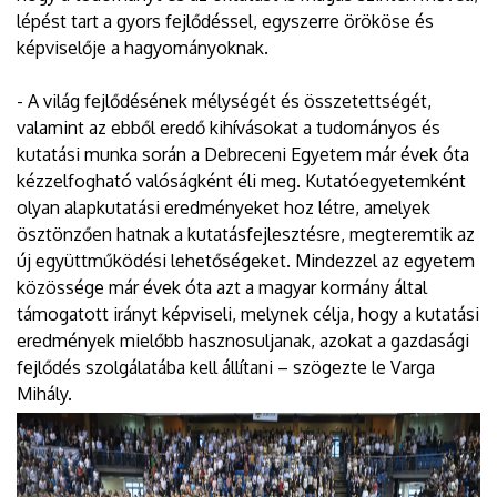
lépést tart a gyors fejlődéssel, egyszerre örököse és
képviselője a hagyományoknak.
- A világ fejlődésének mélységét és összetettségét,
valamint az ebből eredő kihívásokat a tudományos és
kutatási munka során a Debreceni Egyetem már évek óta
kézzelfogható valóságként éli meg. Kutatóegyetemként
olyan alapkutatási eredményeket hoz létre, amelyek
ösztönzően hatnak a kutatásfejlesztésre, megteremtik az
új együttműködési lehetőségeket. Mindezzel az egyetem
közössége már évek óta azt a magyar kormány által
támogatott irányt képviseli, melynek célja, hogy a kutatási
eredmények mielőbb hasznosuljanak, azokat a gazdasági
fejlődés szolgálatába kell állítani – szögezte le Varga
Mihály.