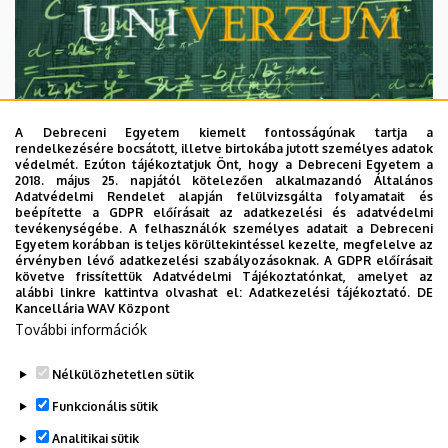
A Debreceni Egyetem kiemelt fontosságúnak tartja a
rendelkezésére bocsátott, illetve birtokába jutott személyes adatok
védelmét. Ezúton tájékoztatjuk Önt, hogy a Debreceni Egyetem a
2018. május 25. napjától kötelezően alkalmazandó Általános
Adatvédelmi Rendelet alapján felülvizsgálta folyamatait és
2026. augusztus 7.
beépítette a GDPR előírásait az adatkezelési és adatvédelmi
Univerzum: A Debreceni Egyetem
tevékenységébe. A felhasználók személyes adatait a Debreceni
Egyetem korábban is teljes körültekintéssel kezelte, megfelelve az
titkos receptjei
érvényben lévő adatkezelési szabályozásoknak. A GDPR előírásait
követve frissítettük Adatvédelmi Tájékoztatónkat, amelyet az
alábbi linkre kattintva olvashat el:
Adatkezelési tájékoztató.
DE
KUTATÁS
TUDOMÁNY
Kancellária WAV Központ
További információk
Nélkülözhetetlen sütik
Funkcionális sütik
Analitikai sütik