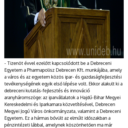
- Tizenöt évvel ezelőtt kapcsolódott be a Debreceni
Egyetem a Pharmapolisz Debrecen Kft. munkájába, amely
a város és az egyetem közös ipar- és gazdaságfejlesztési
tevékenységének egyik első lépése volt. Ekkor alakult ki a
debreceni kutatás-fejlesztés és innováció
aranyháromszöge: az iparvállalatok a Hajdú-Bihar Megyei
Kereskedelmi és Iparkamara közvetítésével, Debrecen
Megyei Jogú Város önkormányzata, valamint a Debreceni
Egyetem. Ez a hármas bővült az elmúlt időszakban a
pénzintézeti lábbal, amelynek köszönhetően ma már