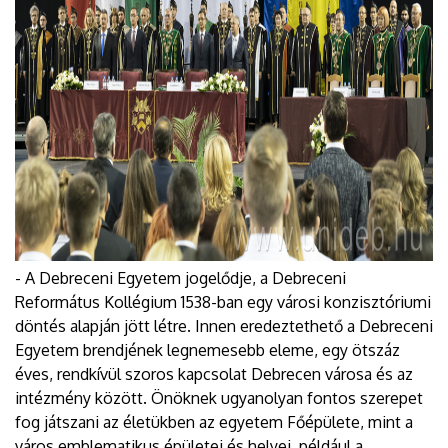
- A Debreceni Egyetem jogelődje, a Debreceni
Református Kollégium 1538-ban egy városi konzisztóriumi
döntés alapján jött létre. Innen eredeztethető a Debreceni
Egyetem brendjének legnemesebb eleme, egy ötszáz
éves, rendkívül szoros kapcsolat Debrecen városa és az
intézmény között. Önöknek ugyanolyan fontos szerepet
fog játszani az életükben az egyetem Főépülete, mint a
város emblematikus épületei és helyei, például a