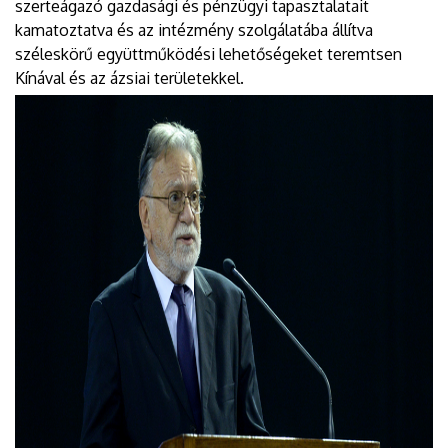
szerteágazó gazdasági és pénzügyi tapasztalatait
kamatoztatva és az intézmény szolgálatába állítva
széleskörű együttműködési lehetőségeket teremtsen
Kínával és az ázsiai területekkel.