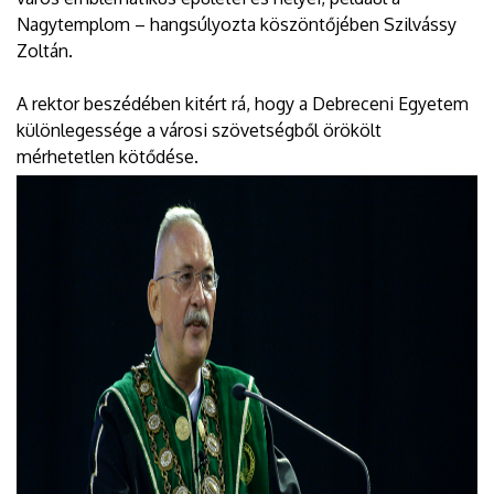
Nagytemplom – hangsúlyozta köszöntőjében Szilvássy
Zoltán.
A rektor beszédében kitért rá, hogy a Debreceni Egyetem
különlegessége a városi szövetségből örökölt
mérhetetlen kötődése.