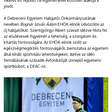
sikeres és fejlődő, ha egyetemével közösen alakítja a
jövőt.
A Debreceni Egyetem Hallgatói Önkormányzatának
nevében
Bognár István Ádám
EHÖK-elnök üdvözölte az
új hallgatókat. Szentgyörgyi Albert szavait idézve hívta fel
az elsőévesek figyelmét a tehetség, a szorgalom és
kitartás fontosságára. Az EHÖK-elnök szólt az
egészségmegőrzés fontosságáról, bemutatva az egyetem
által kínált sportolási lehetőségeket, illetve az idén
fennállásának századik évfordulóját ünneplő egyetemi
sportklubot, a DEAC-ot.