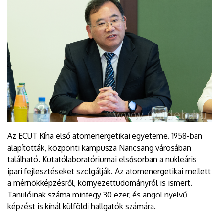
Az ECUT Kína első atomenergetikai egyeteme. 1958-ban
alapították, központi kampusza Nancsang városában
található. Kutatólaboratóriumai elsősorban a nukleáris
ipari fejlesztéseket szolgálják. Az atomenergetikai mellett
a mérnökképzésről, környezettudományról is ismert.
Tanulóinak száma mintegy 30 ezer, és angol nyelvű
képzést is kínál külföldi hallgatók számára.