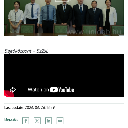
Sajtóközpont – SzZsL
Last update:
2026. 06. 26. 13:39
Megosztás