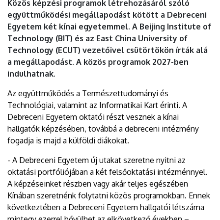
Közös képzési programok létrehozásáról szóló
együttműködési megállapodást kötött a Debreceni
Egyetem két kínai egyetemmel. A Beijing Institute of
Technology (BIT) és az East China University of
Technology (ECUT) vezetőivel csütörtökön írták alá
a megállapodást. A közös programok 2027-ben
indulhatnak.
Az együttműködés a Természettudományi és
Technológiai, valamint az Informatikai Kart érinti. A
Debreceni Egyetem oktatói részt vesznek a kínai
hallgatók képzésében, továbbá a debreceni intézmény
fogadja is majd a külföldi diákokat.
- A Debreceni Egyetem új utakat szeretne nyitni az
oktatási portfóliójában a két felsőoktatási intézménnyel.
A képzéseinket részben vagy akár teljes egészében
Kínában szeretnénk folytatni közös programokban. Ennek
következtében a Debreceni Egyetem hallgatói létszáma
mintegy ezerrel bővülhet az elkövetkező években –