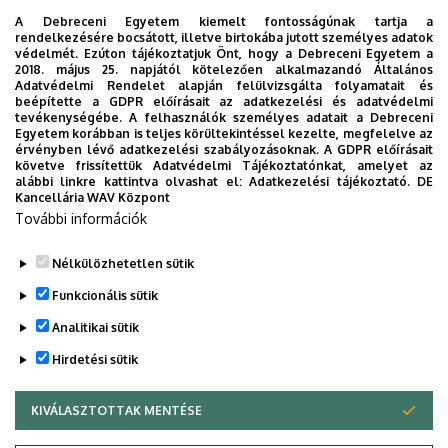
A Debreceni Egyetem kiemelt fontosságúnak tartja a
rendelkezésére bocsátott, illetve birtokába jutott személyes adatok
védelmét. Ezúton tájékoztatjuk Önt, hogy a Debreceni Egyetem a
2018. május 25. napjától kötelezően alkalmazandó Általános
Adatvédelmi Rendelet alapján felülvizsgálta folyamatait és
2026. augusztus 5.
beépítette a GDPR előírásait az adatkezelési és adatvédelmi
Díszdoktorát gyászolja a Debreceni
tevékenységébe. A felhasználók személyes adatait a Debreceni
Egyetem korábban is teljes körültekintéssel kezelte, megfelelve az
Egyetem
érvényben lévő adatkezelési szabályozásoknak. A GDPR előírásait
követve frissítettük Adatvédelmi Tájékoztatónkat, amelyet az
alábbi linkre kattintva olvashat el:
Adatkezelési tájékoztató.
DE
INTÉZMÉNYI
TTK
TUDOMÁNY
Kancellária WAV Központ
További információk
Nélkülözhetetlen sütik
Funkcionális sütik
Analitikai sütik
Hirdetési sütik
KIVÁLASZTOTTAK MENTÉSE
WITHDRAW CONSENT
DEBRECENI EGYETEM