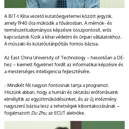
A BIT-t Kína vezető kutatóegyetemei között jegyzik,
amely 1940 óta működik a fővárosban. A mérnök- és
természettudományos képzésre összpontosít, erős
kapcsolatok fűzik a kínai védelmi és űripari vállalatokhoz.
A műszaki és kutatóutánpótlás fontos bázisa.
Az East China University of Technology – hasonlóan a DE-
hez – kiemelt figyelmet fordít az informatikai képzésre és
a mesterséges intelligencia fejlesztésére.
- Mindkét fél nagyon fontosnak tartja a programot.
Hiszünk abban, hogy a humán és oktatási erőforrásaink
elmélyítik az együttműködésünket, és az új intézmény
nagyszerű bázisa lesz a tehetségek kibontakozásának –
fogalmazott
Du Zhu
, az ECUT alelnöke.