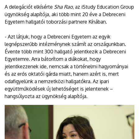
A delegációt elkísérte
Sha Rao
, az iStudy Education Group
ügynökség alapítója, aki több mint 20 éve a Debreceni
Egyetem hallgatói toborzási partnere Kínában.
- Azt látjuk, hogy a Debreceni Egyetem az egyik
legnépszerűbb intézménynek számít az országunkban.
Évente több mint 300 hallgató jelentkezik a Debreceni
Egyetemre. Arra bátorítom a diákokat, hogy
jelentkezzenek ide, nemcsak a történelmi hagyományai
és az erős oktatói gárda miatt, hanem azért is, mert
odafigyelünk a nemzetközi hallgatókra. Az ipari
együttműködések új lehetőséget is jelentenek –
hangsúlyozta az ügynökség alapítója.