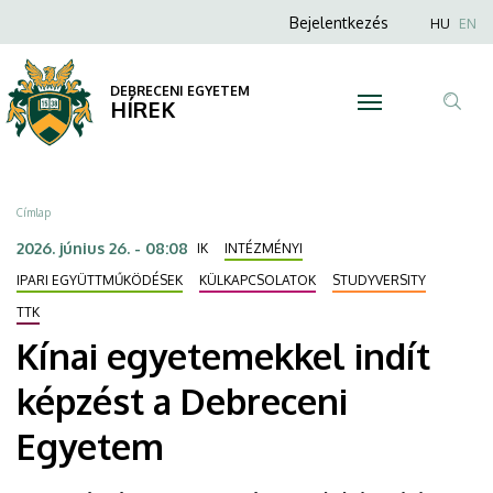
Kínai
Ugrás
Anonim
Nyel
Bejelentkezés
HU
EN
a
Felhasználói
egyetemekkel
tartalomra
fiók
DEBRECENI EGYETEM
indít
HÍREK
menüje
Tar
képzést
ker
a
Morzsa
Címlap
Debreceni
2026. június 26. - 08:08
IK
INTÉZMÉNYI
Egyetem
IPARI EGYÜTTMŰKÖDÉSEK
KÜLKAPCSOLATOK
STUDYVERSITY
TTK
|
Kínai egyetemekkel indít
DEBRECENI
képzést a Debreceni
EGYETEM
Egyetem