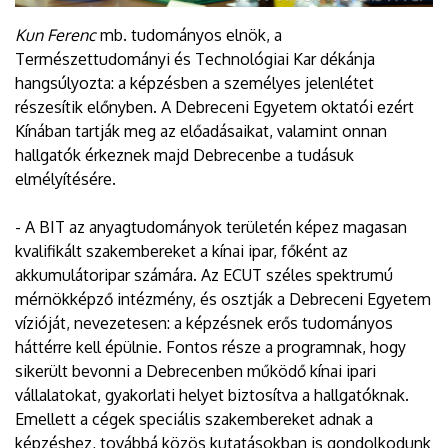
Kun Ferenc
mb. tudományos elnök, a
Természettudományi és Technológiai Kar dékánja
hangsúlyozta: a képzésben a személyes jelenlétet
részesítik előnyben. A Debreceni Egyetem oktatói ezért
Kínában tartják meg az előadásaikat, valamint onnan
hallgatók érkeznek majd Debrecenbe a tudásuk
elmélyítésére.
- A BIT az anyagtudományok területén képez magasan
kvalifikált szakembereket a kínai ipar, főként az
akkumulátoripar számára. Az ECUT széles spektrumú
mérnökképző intézmény, és osztják a Debreceni Egyetem
vízióját, nevezetesen: a képzésnek erős tudományos
háttérre kell épülnie. Fontos része a programnak, hogy
sikerült bevonni a Debrecenben működő kínai ipari
vállalatokat, gyakorlati helyet biztosítva a hallgatóknak.
Emellett a cégek speciális szakembereket adnak a
képzéshez, továbbá közös kutatásokban is gondolkodunk