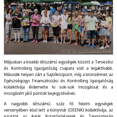
Májusban a kisebb létszámú egységek között a Tervezési
és Kontrolling Igazgatóság csapata volt a legaktívabb.
Második helyen zárt a Sajtóközpont, míg a bronzérmet az
Egészségügyi Finanszírozási és Kontrolling Igazgatóság
kollektívája érdemelte ki sok-sok mozgással és a
mozgásért járó pontok bejegyzésével.
A nagyobb létszámú, száz fő feletti egységek
versenyében első lett a könyvtár (DEENK) kollektívája, az
ezüstöt az Agrár Kutatóintézetek és Tangazdaság