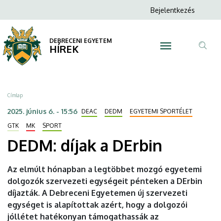
DEDM:
Ugrás
Anonim
Bejelentkezés
a
N
Felhasználói
díjak
tartalomra
fiók
DEBRECENI EGYETEM
a
HÍREK
menüje
Tar
DErbin
ker
|
Morzsa
Címlap
DEBRECENI
2025. június 6. - 15:56
DEAC
DEDM
EGYETEMI SPORTÉLET
EGYETEM
GTK
MK
SPORT
DEDM: díjak a DErbin
Az elmúlt hónapban a legtöbbet mozgó egyetemi
dolgozók szervezeti egységeit pénteken a DErbin
díjazták. A Debreceni Egyetemen új szervezeti
egységet is alapítottak azért, hogy a dolgozói
jóllétet hatékonyan támogathassák az