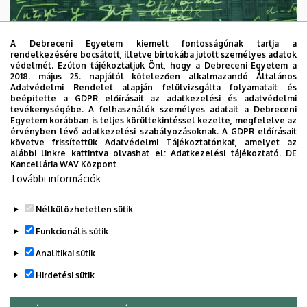
A Debreceni Egyetem kiemelt fontosságúnak tartja a
rendelkezésére bocsátott, illetve birtokába jutott személyes adatok
védelmét. Ezúton tájékoztatjuk Önt, hogy a Debreceni Egyetem a
2018. május 25. napjától kötelezően alkalmazandó Általános
Adatvédelmi Rendelet alapján felülvizsgálta folyamatait és
2026. augusztus 7.
beépítette a GDPR előírásait az adatkezelési és adatvédelmi
Univerzum: A Debreceni Egyetem
tevékenységébe. A felhasználók személyes adatait a Debreceni
Egyetem korábban is teljes körültekintéssel kezelte, megfelelve az
titkos receptjei
érvényben lévő adatkezelési szabályozásoknak. A GDPR előírásait
követve frissítettük Adatvédelmi Tájékoztatónkat, amelyet az
alábbi linkre kattintva olvashat el:
Adatkezelési tájékoztató.
DE
KUTATÁS
TUDOMÁNY
Kancellária WAV Központ
További információk
Nélkülözhetetlen sütik
Funkcionális sütik
Analitikai sütik
Hirdetési sütik