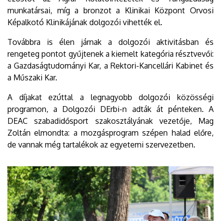
munkatársai, míg a bronzot a Klinikai Központ Orvosi
Képalkotó Klinikájának dolgozói vihették el.
Továbbra is élen járnak a dolgozói aktivitásban és
rengeteg pontot gyűjtenek a kiemelt kategória résztvevői:
a Gazdaságtudományi Kar, a Rektori-Kancellári Kabinet és
a Műszaki Kar.
A díjakat ezúttal a legnagyobb dolgozói közösségi
programon, a Dolgozói DErbi-n adták át pénteken. A
DEAC szabadidősport szakosztályának vezetője, Mag
Zoltán elmondta: a mozgásprogram szépen halad előre,
de vannak még tartalékok az egyetemi szervezetben.