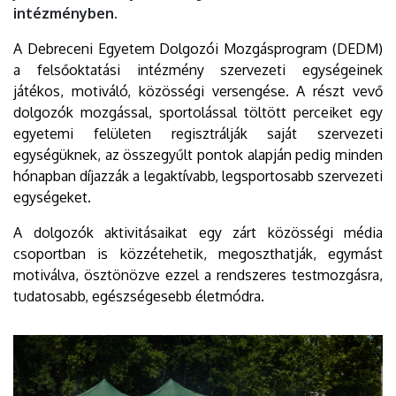
intézményben.
A Debreceni Egyetem Dolgozói Mozgásprogram (DEDM)
a felsőoktatási intézmény szervezeti egységeinek
játékos, motiváló, közösségi versengése. A részt vevő
dolgozók mozgással, sportolással töltött perceiket egy
egyetemi felületen regisztrálják saját szervezeti
egységüknek, az összegyűlt pontok alapján pedig minden
hónapban díjazzák a legaktívabb, legsportosabb szervezeti
egységeket.
A dolgozók aktivitásaikat egy zárt közösségi média
csoportban is közzétehetik, megoszthatják, egymást
motiválva, ösztönözve ezzel a rendszeres testmozgásra,
tudatosabb, egészségesebb életmódra.