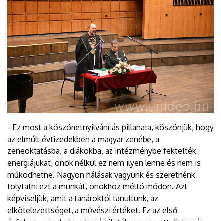
- Ez most a köszönetnyilvánítás pillanata, köszönjük, hogy
az elmúlt évtizedekben a magyar zenébe, a
zeneoktatásba, a diákokba, az intézménybe fektették
energiájukat, önök nélkül ez nem ilyen lenne és nem is
működhetne. Nagyon hálásak vagyunk és szeretnénk
folytatni ezt a munkát, önökhöz méltó módon. Azt
képviseljük, amit a tanároktól tanultunk, az
elkötelezettséget, a művészi értéket. Ez az első