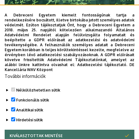
A Debreceni Egyetem kiemelt fontosságúnak tartja a
rendelkezésére bocsátott, illetve birtokába jutott személyes adatok
védelmét. Ezúton tájékoztatjuk Önt, hogy a Debreceni Egyetem a
2018. május 25. napjától kötelezően alkalmazandó Általános
Adatvédelmi Rendelet alapján felülvizsgálta folyamatait és
2026. augusztus 7.
beépítette a GDPR előírásait az adatkezelési és adatvédelmi
Univerzum: A Debreceni Egyetem
tevékenységébe. A felhasználók személyes adatait a Debreceni
Egyetem korábban is teljes körültekintéssel kezelte, megfelelve az
titkos receptjei
érvényben lévő adatkezelési szabályozásoknak. A GDPR előírásait
követve frissítettük Adatvédelmi Tájékoztatónkat, amelyet az
alábbi linkre kattintva olvashat el:
Adatkezelési tájékoztató.
DE
KUTATÁS
TUDOMÁNY
Kancellária WAV Központ
További információk
Nélkülözhetetlen sütik
Funkcionális sütik
Analitikai sütik
Hirdetési sütik
KIVÁLASZTOTTAK MENTÉSE
WITHDRAW CONSENT