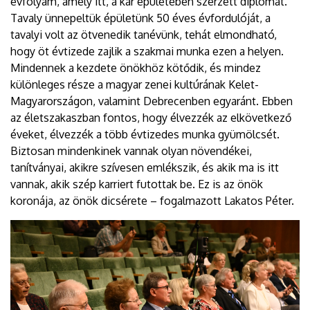
évfolyam, amely itt, a kar épületében szerzett diplomát.
Tavaly ünnepeltük épületünk 50 éves évfordulóját, a
tavalyi volt az ötvenedik tanévünk, tehát elmondható,
hogy öt évtizede zajlik a szakmai munka ezen a helyen.
Mindennek a kezdete önökhöz kötődik, és mindez
különleges része a magyar zenei kultúrának Kelet-
Magyarországon, valamint Debrecenben egyaránt. Ebben
az életszakaszban fontos, hogy élvezzék az elkövetkező
éveket, élvezzék a több évtizedes munka gyümölcsét.
Biztosan mindenkinek vannak olyan növendékei,
tanítványai, akikre szívesen emlékszik, és akik ma is itt
vannak, akik szép karriert futottak be. Ez is az önök
koronája, az önök dicsérete – fogalmazott Lakatos Péter.