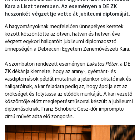
Kara a Liszt teremben. Az eseményen a DE ZK
huszonkét végzettje vette át jubileumi diplomáját.
A hagyományoknak megfelelően ünnepélyes keretek
között köszöntötte az ötven, hatvan és hetven éve
végzett egykori hallgatóit jubileumi diplomaosztó
ünnepségén a Debreceni Egyetem Zeneművészeti Kara.
A szombaton rendezett eseményen
Lakatos Péter
, a DE
ZK dékánja kiemelte, hogy az arany-, gyémánt- és
vasdiplomások példát mutatnak a jelenkor oktatóinak és
hallgatóinak, a kar feladata pedig az, hogy ápolja ezt az
örökséget és folytassa az elődök munkáját. A kari vezető
köszöntője előtt meglepetésműsorral készült a jubileumi
diplomásoknak, Franz Schubert: Gesz-dúr impromptu
című művét adta elő zongorán.