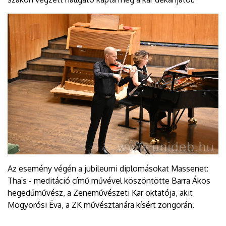
Az esemény végén a jubileumi diplomásokat Massenet:
Thaïs - meditáció című művével köszöntötte Barra Ákos
hegedűművész, a Zeneművészeti Kar oktatója, akit
Mogyorósi Éva, a ZK művésztanára kísért zongorán.