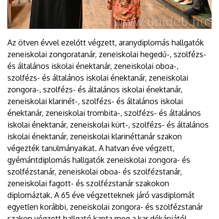
Az ötven évvel ezelőtt végzett, aranydiplomás hallgatók
zeneiskolai zongoratanár, zeneiskolai hegedű-, szolfézs-
és általános iskolai énektanár, zeneiskolai oboa-,
szolfézs- és általános iskolai énektanár, zeneiskolai
zongora-, szolfézs- és általános iskolai énektanár,
zeneiskolai klarinét-, szolfézs- és általános iskolai
énektanár, zeneiskolai trombita-, szolfézs- és általános
iskolai énektanár, zeneiskolai kürt-, szolfézs- és általános
iskolai énektanár, zeneiskolai klarinéttanár szakon
végezték tanulmányaikat. A hatvan éve végzett,
gyémántdiplomás hallgatók zeneiskolai zongora- és
szolfézstanár, zeneiskolai oboa- és szolfézstanár,
zeneiskolai fagott- és szolfézstanár szakokon
diplomáztak. A 65 éve végzetteknek járó vasdiplomát
egyetlen korábbi, zeneiskolai zongora- és szolfézstanár
szakon végzett hallgató kapta meg a kar dékánjától.