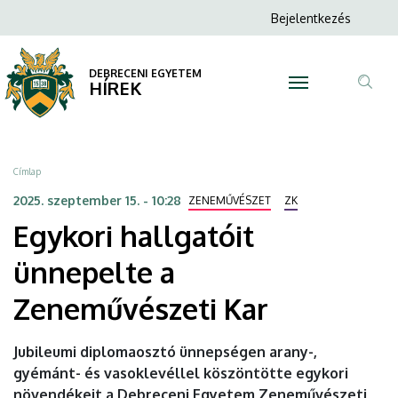
Egykori
Ugrás
Anonim
Bejelentkezés
a
N
Felhasználói
hallgatóit
tartalomra
fiók
DEBRECENI EGYETEM
ünnepelte
HÍREK
menüje
Tar
a
ker
Zeneművészeti
Morzsa
Címlap
Kar
2025. szeptember 15. - 10:28
ZENEMŰVÉSZET
ZK
Egykori hallgatóit
|
ünnepelte a
DEBRECENI
Zeneművészeti Kar
EGYETEM
Jubileumi diplomaosztó ünnepségen arany-,
gyémánt- és vasoklevéllel köszöntötte egykori
növendékeit a Debreceni Egyetem Zeneművészeti