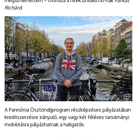
megismerhettem – mondta a hirek.unideb.hu-nak
Farkas
Richárd
.
A Pannónia Ösztöndíjprogram részképzéses pályázatában
kreditszerzésre irányuló, egy vagy két féléves tanulmányi
mobilitásra pályázhatnak a hallgatók.