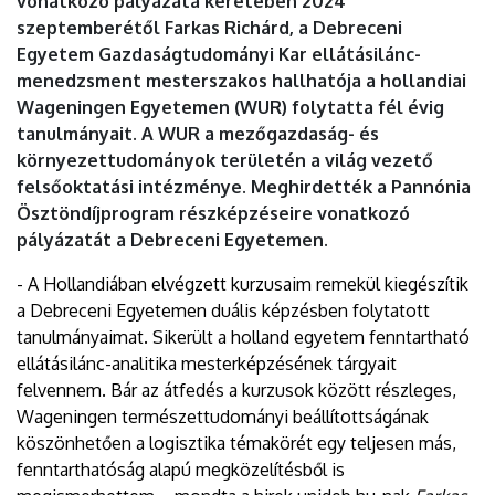
vonatkozó pályázata keretében 2024
szeptemberétől Farkas Richárd, a Debreceni
Egyetem Gazdaságtudományi Kar ellátásilánc-
menedzsment mesterszakos hallhatója a hollandiai
Wageningen Egyetemen (WUR) folytatta fél évig
tanulmányait. A WUR a mezőgazdaság- és
környezettudományok területén a világ vezető
felsőoktatási intézménye. Meghirdették a Pannónia
Ösztöndíjprogram részképzéseire vonatkozó
pályázatát a Debreceni Egyetemen.
- A Hollandiában elvégzett kurzusaim remekül kiegészítik
a Debreceni Egyetemen duális képzésben folytatott
tanulmányaimat. Sikerült a holland egyetem fenntartható
ellátásilánc-analitika mesterképzésének tárgyait
felvennem. Bár az átfedés a kurzusok között részleges,
Wageningen természettudományi beállítottságának
köszönhetően a logisztika témakörét egy teljesen más,
fenntarthatóság alapú megközelítésből is