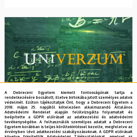
A Debreceni Egyetem kiemelt fontosságúnak tartja a
rendelkezésére bocsátott, illetve birtokába jutott személyes adatok
védelmét. Ezúton tájékoztatjuk Önt, hogy a Debreceni Egyetem a
2018. május 25. napjától kötelezően alkalmazandó Általános
Adatvédelmi Rendelet alapján felülvizsgálta folyamatait és
2026. augusztus 7.
beépítette a GDPR előírásait az adatkezelési és adatvédelmi
Univerzum: A Debreceni Egyetem
tevékenységébe. A felhasználók személyes adatait a Debreceni
Egyetem korábban is teljes körültekintéssel kezelte, megfelelve az
titkos receptjei
érvényben lévő adatkezelési szabályozásoknak. A GDPR előírásait
követve frissítettük Adatvédelmi Tájékoztatónkat, amelyet az