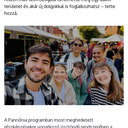
területet és akár új dolgokkal is foglalkozhatsz – tette
hozzá.
A Pannónia programban most meghirdetett
részképzésekre vonatkozó ösztöndíj rendszerében a