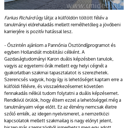
Farkas Richárd
úgy látja: a külföldön töltött félév a
tanulmányi előrehaladás mellett remélhetőleg a jövőbeni
karrierjére is pozitív hatással lesz.
- Őszintén ajánlom a Pannónia Ösztöndíjprogramot és
egyben Hollandiát mobilitási célként. A
Gazdaságtudományi Karon duális képzésben tanulok,
vagyis az egyetemi órák mellett egy helyi cégnél a
gyakorlatban szakmai tapasztalatot is szerezhetek.
Szerencsés vagyok, hogy így is lehetőséget kaptam erre a
külföldi félévre, és visszaérkezésemet követően
fennakadás nélkül tudom folytatni a duális képzésemet.
Rendkívül örülök, hogy éltem ezzel a lehetőséggel még a
tanulmányaim vége előtt. Ez az élmény nemcsak életre
szóló emlék, az idegen nyelvismeret, a nemzetközi
kapcsolatok mellett szakmailag is nagy előnyt jelent,
hiszen más szemszögből ismerhetsz meg egy adott