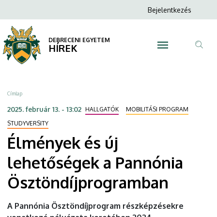
Élmények
Ugrás
Anonim
Bejelentkezés
a
N
Felhasználói
és
tartalomra
fiók
DEBRECENI EGYETEM
új
HÍREK
menüje
Tar
lehetőségek
ker
a
Morzsa
Címlap
Pannónia
2025. február 13. - 13:02
HALLGATÓK
MOBILITÁSI PROGRAM
Ösztöndíjprogramban
STUDYVERSITY
Élmények és új
|
lehetőségek a Pannónia
DEBRECENI
Ösztöndíjprogramban
EGYETEM
A Pannónia Ösztöndíjprogram részképzésekre