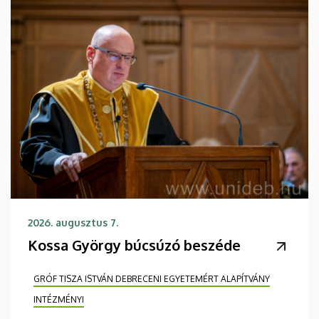
2026. augusztus 7.
Kossa György búcsúzó beszéde
GRÓF TISZA ISTVÁN DEBRECENI EGYETEMÉRT ALAPÍTVÁNY
INTÉZMÉNYI