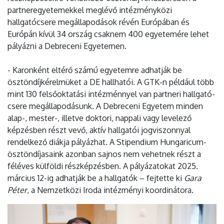
partneregyetemekkel meglévő intézményközi
hallgatócsere megállapodások révén Európában és
Európán kívül 34 ország csaknem 400 egyetemére lehet
pályázni a Debreceni Egyetemen.
- Karonként eltérő számú egyetemre adhatják be
ösztöndíjkérelmüket a DE hallhatói. A GTK-n például több
mint 130 felsőoktatási intézménnyel van partneri hallgató-
csere megállapodásunk. A Debreceni Egyetem minden
alap-, mester-, illetve doktori, nappali vagy levelező
képzésben részt vevő, aktív hallgatói jogviszonnyal
rendelkező diákja pályázhat. A Stipendium Hungaricum-
ösztöndíjasaink azonban sajnos nem vehetnek részt a
féléves külföldi részképzésben. A pályázatokat 2025.
március 12-ig adhatják be a hallgatók – fejtette ki
Gara
Péter
, a Nemzetközi Iroda intézményi koordinátora.