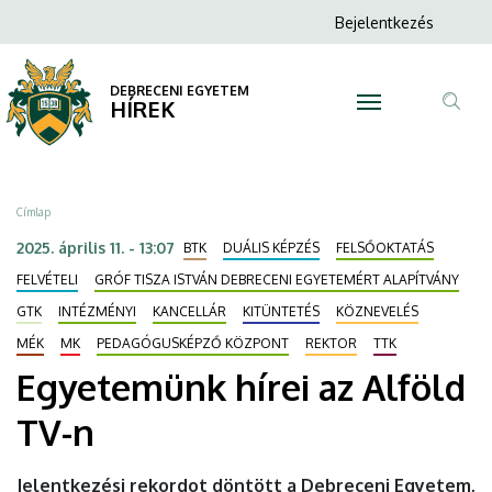
Egyetemünk
Ugrás
Anonim
Bejelentkezés
a
N
Felhasználói
hírei
tartalomra
fiók
DEBRECENI EGYETEM
az
HÍREK
menüje
Tar
Alföld
ker
TV-
Morzsa
Címlap
n
2025. április 11. - 13:07
BTK
DUÁLIS KÉPZÉS
FELSŐOKTATÁS
|
FELVÉTELI
GRÓF TISZA ISTVÁN DEBRECENI EGYETEMÉRT ALAPÍTVÁNY
GTK
INTÉZMÉNYI
KANCELLÁR
KITÜNTETÉS
KÖZNEVELÉS
DEBRECENI
MÉK
MK
PEDAGÓGUSKÉPZŐ KÖZPONT
REKTOR
TTK
EGYETEM
Egyetemünk hírei az Alföld
TV-n
Jelentkezési rekordot döntött a Debreceni Egyetem,