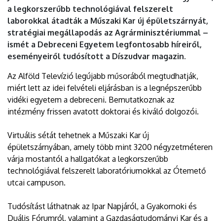
a legkorszerűbb technológiával felszerelt
laborokkal átadták a Műszaki Kar új épületszárnyát,
stratégiai megállapodás az Agrárminisztériummal –
ismét a Debreceni Egyetem legfontosabb híreiről,
eseményeiről tudósított a Díszudvar magazin.
Az Alföld Televízió legújabb műsorából megtudhatják,
miért lett az idei felvételi eljárásban is a legnépszerűbb
vidéki egyetem a debreceni. Bemutatkoznak az
intézmény frissen avatott doktorai és kiváló dolgozói.
Virtuális sétát tehetnek a Műszaki Kar új
épületszárnyában, amely több mint 3200 négyzetméteren
várja mostantól a hallgatókat a legkorszerűbb
technológiával felszerelt laboratóriumokkal az Ótemető
utcai campuson.
Tudósítást láthatnak az Ipar Napjáról, a Gyakornoki és
Duális Fórumról, valamint a Gazdaságtudományi Kar és a