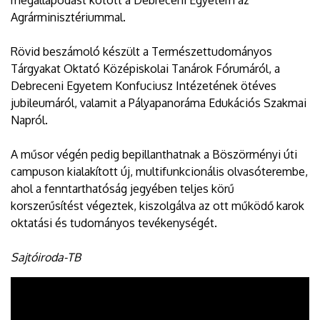
megállapodást kötött a Debreceni Egyetem az
Agrárminisztériummal.
Rövid beszámoló készült a Természettudományos
Tárgyakat Oktató Középiskolai Tanárok Fórumáról, a
Debreceni Egyetem Konfuciusz Intézetének ötéves
jubileumáról, valamit a Pályapanoráma Edukációs Szakmai
Napról.
A műsor végén pedig bepillanthatnak a Böszörményi úti
campuson kialakított új, multifunkcionális olvasóterembe,
ahol a fenntarthatóság jegyében teljes körű
korszerűsítést végeztek, kiszolgálva az ott működő karok
oktatási és tudományos tevékenységét.
Sajtóiroda-TB