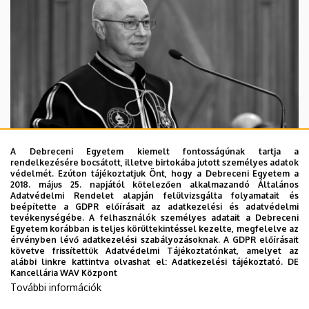
A Debreceni Egyetem kiemelt fontosságúnak tartja a
rendelkezésére bocsátott, illetve birtokába jutott személyes adatok
védelmét. Ezúton tájékoztatjuk Önt, hogy a Debreceni Egyetem a
2018. május 25. napjától kötelezően alkalmazandó Általános
Adatvédelmi Rendelet alapján felülvizsgálta folyamatait és
2026. augusztus 5.
beépítette a GDPR előírásait az adatkezelési és adatvédelmi
Díszdoktorát gyászolja a Debreceni
tevékenységébe. A felhasználók személyes adatait a Debreceni
Egyetem korábban is teljes körültekintéssel kezelte, megfelelve az
Egyetem
érvényben lévő adatkezelési szabályozásoknak. A GDPR előírásait
követve frissítettük Adatvédelmi Tájékoztatónkat, amelyet az
alábbi linkre kattintva olvashat el:
Adatkezelési tájékoztató.
DE
INTÉZMÉNYI
TTK
TUDOMÁNY
Kancellária WAV Központ
További információk