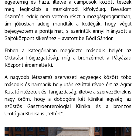
egyetemig és haza, illetve a campusok között teszek
meg, leginkább a munkámból kifolyólag. Bevallom
őszintén, eddig nem vettem részt a mozgásprogramban,
ám júliusban addig mondták a kollégák, hogy végül
bejegyeztem a pontjaimat, s szerintük ennyi hiányzott a
Sajtóközpont sikeréhez – avatott be Bódi Sándor.
Ebben a kategóriában megőrizte második helyét az
Oktatási Főigazgatóság, míg a bronzérmet a Pályázati
Központ érdemelte ki.
A nagyobb létszámú szervezeti egységek között több
második és harmadik hely után ezúttal révbe ért az Agrár
Kutatóintézetek és Tangazdaság, illetve a szervezőknek is
nagy öröm, hogy a dobogóra két klinikai egység, az
ezüstös Gasztroenterológiai Klinika és a bronzos
Urológiai Klinika is „felfért”.