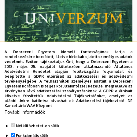
A Debreceni Egyetem kiemelt fontosságúnak tartja a
rendelkezésére bocsátott, illetve birtokába jutott személyes adatok
védelmét. Ezúton tájékoztatjuk Önt, hogy a Debreceni Egyetem a
2018. május 25. napjától kötelezően alkalmazandó Általános
Adatvédelmi Rendelet alapján felülvizsgálta folyamatait és
2026. augusztus 7.
beépítette a GDPR előírásait az adatkezelési és adatvédelmi
Univerzum: A Debreceni Egyetem
tevékenységébe. A felhasználók személyes adatait a Debreceni
Egyetem korábban is teljes körültekintéssel kezelte, megfelelve az
titkos receptjei
érvényben lévő adatkezelési szabályozásoknak. A GDPR előírásait
követve frissítettük Adatvédelmi Tájékoztatónkat, amelyet az
alábbi linkre kattintva olvashat el:
Adatkezelési tájékoztató.
DE
KUTATÁS
TUDOMÁNY
Kancellária WAV Központ
További információk
Nélkülözhetetlen sütik
Funkcionális sütik