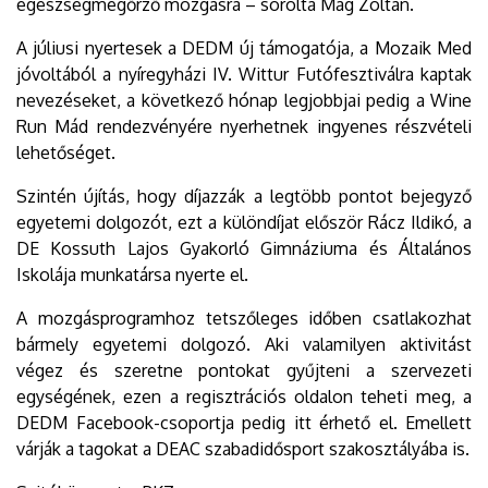
egészségmegőrző mozgásra – sorolta Mag Zoltán.
A júliusi nyertesek a DEDM új támogatója, a Mozaik Med
jóvoltából a nyíregyházi IV. Wittur Futófesztiválra kaptak
nevezéseket, a következő hónap legjobbjai pedig a Wine
Run Mád rendezvényére nyerhetnek ingyenes részvételi
lehetőséget.
Szintén újítás, hogy díjazzák a legtöbb pontot bejegyző
egyetemi dolgozót, ezt a különdíjat először Rácz Ildikó, a
DE Kossuth Lajos Gyakorló Gimnáziuma és Általános
Iskolája munkatársa nyerte el.
A mozgásprogramhoz tetszőleges időben csatlakozhat
bármely egyetemi dolgozó. Aki valamilyen aktivitást
végez és szeretne pontokat gyűjteni a szervezeti
egységének, ezen a regisztrációs oldalon teheti meg, a
DEDM Facebook-csoportja pedig itt érhető el. Emellett
várják a tagokat a DEAC szabadidősport szakosztályába is.