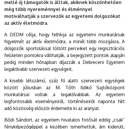
mellé új támogatók is álltak, akiknek köszönhetően
még több nyereménnyel és élménnyel
motiválhatják a szervezők az egyetemi dolgozókat
az aktív életmódra.
A DEDM célja, hogy felhívja az egyetemi munkatársak
figyelmét az aktív életmódra, a minél több mozgásra. A
dolgozók sportolással töltött perceiket egy regisztrációs
felületen pontokra válthatják, a bejegyzett pontok alapján
pedig minden hónapban díjazzák a Debreceni Egyetem
legaktívabb szervezeti egységeit.
A kisebb létszámú, száz fő alatti szervezeti egységek
között júliusban az M. Tóth Ildikó Sajtóközpont
munkatársai voltak a legaktívabbak. Az egyetem
legfontosabb eseményeiről, történéseiről naponta hírt
adó közösség először érdemelte ki az aranyat.
Bódi Sándort, az egyetem hivatalos fotósát eddig „csak”
fényképezőgéppel a kezében ismerhettük, ám kiderült,