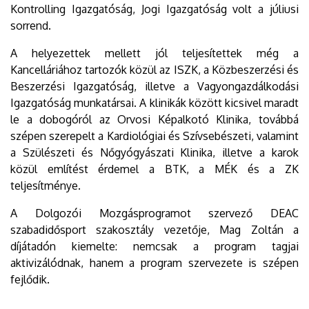
Kontrolling Igazgatóság, Jogi Igazgatóság volt a júliusi
sorrend.
A helyezettek mellett jól teljesítettek még a
Kancelláriához tartozók közül az ISZK, a Közbeszerzési és
Beszerzési Igazgatóság, illetve a Vagyongazdálkodási
Igazgatóság munkatársai. A klinikák között kicsivel maradt
le a dobogóról az Orvosi Képalkotó Klinika, továbbá
szépen szerepelt a Kardiológiai és Szívsebészeti, valamint
a Szülészeti és Nőgyógyászati Klinika, illetve a karok
közül említést érdemel a BTK, a MÉK és a ZK
teljesítménye.
A Dolgozói Mozgásprogramot szervező DEAC
szabadidősport szakosztály vezetője, Mag Zoltán a
díjátadón kiemelte: nemcsak a program tagjai
aktivizálódnak, hanem a program szervezete is szépen
fejlődik.