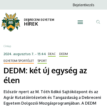
DEDM:
Ugrás
Anonim
Bejelentkezés
a
N
Felhasználói
két
tartalomra
fiók
DEBRECENI EGYETEM
új
HÍREK
menüje
Tar
egység
ker
az
Morzsa
Címlap
élen
2024. augusztus 7. - 15:44
DEAC
DEDM
|
EGYETEMI SPORTÉLET
SPORT
DEDM: két új egység az
DEBRECENI
élen
EGYETEM
Először nyert az M. Tóth Ildikó Sajtóközpont és az
Agrár Kutatóintézetek és Tangazdaság a Debreceni
Egyetem Dolgozói Mozgásprogramjában. A DEDM