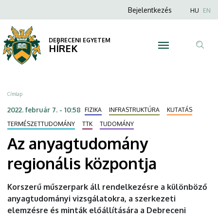
Az
Ugrás
Anonim
Nyel
Bejelentkezés
HU
EN
a
Felhasználói
anyagtudomány
tartalomra
fiók
DEBRECENI EGYETEM
regionális
HÍREK
menüje
Tar
központja
ker
|
Morzsa
Címlap
DEBRECENI
2022. február 7. - 10:58
FIZIKA
INFRASTRUKTÚRA
KUTATÁS
EGYETEM
TERMÉSZETTUDOMÁNY
TTK
TUDOMÁNY
Az anyagtudomány
regionális központja
Korszerű műszerpark áll rendelkezésre a különböző
anyagtudományi vizsgálatokra, a szerkezeti
elemzésre és minták előállítására a Debreceni