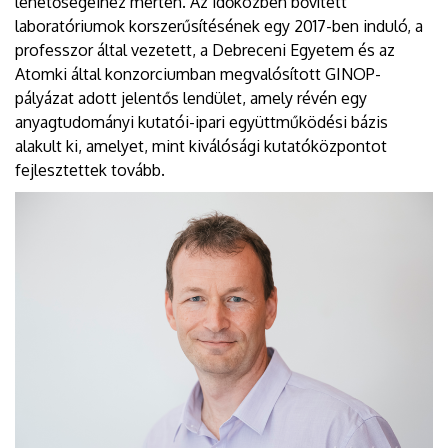
lehetőségeihez mérten. Az időközben bővített
laboratóriumok korszerűsítésének egy 2017-ben induló, a
professzor által vezetett, a Debreceni Egyetem és az
Atomki által konzorciumban megvalósított GINOP-
pályázat adott jelentős lendület, amely révén egy
anyagtudományi kutatói-ipari együttműködési bázis
alakult ki, amelyet, mint kiválósági kutatóközpontot
fejlesztettek tovább.