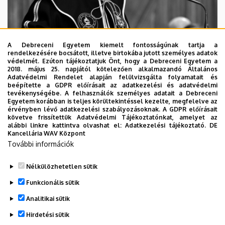
A Debreceni Egyetem kiemelt fontosságúnak tartja a
rendelkezésére bocsátott, illetve birtokába jutott személyes adatok
védelmét. Ezúton tájékoztatjuk Önt, hogy a Debreceni Egyetem a
2018. május 25. napjától kötelezően alkalmazandó Általános
Adatvédelmi Rendelet alapján felülvizsgálta folyamatait és
2026. augusztus 5.
beépítette a GDPR előírásait az adatkezelési és adatvédelmi
Díszdoktorát gyászolja a Debreceni
tevékenységébe. A felhasználók személyes adatait a Debreceni
Egyetem korábban is teljes körültekintéssel kezelte, megfelelve az
Egyetem
érvényben lévő adatkezelési szabályozásoknak. A GDPR előírásait
követve frissítettük Adatvédelmi Tájékoztatónkat, amelyet az
alábbi linkre kattintva olvashat el:
Adatkezelési tájékoztató.
DE
INTÉZMÉNYI
TTK
TUDOMÁNY
Kancellária WAV Központ
További információk
Nélkülözhetetlen sütik
Funkcionális sütik
Analitikai sütik
Hirdetési sütik