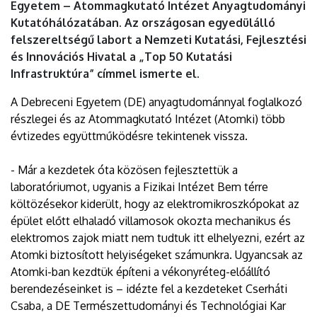
Egyetem – Atommagkutató Intézet Anyagtudományi
Kutatóhálózatában. Az országosan egyedülálló
felszereltségű labort a Nemzeti Kutatási, Fejlesztési
és Innovációs Hivatal a „Top 50 Kutatási
Infrastruktúra” címmel ismerte el.
A Debreceni Egyetem (DE) anyagtudománnyal foglalkozó
részlegei és az Atommagkutató Intézet (Atomki) több
évtizedes együttműködésre tekintenek vissza.
- Már a kezdetek óta közösen fejlesztettük a
laboratóriumot, ugyanis a Fizikai Intézet Bem térre
költözésekor kiderült, hogy az elektromikroszkópokat az
épület előtt elhaladó villamosok okozta mechanikus és
elektromos zajok miatt nem tudtuk itt elhelyezni, ezért az
Atomki biztosított helyiségeket számunkra. Ugyancsak az
Atomki-ban kezdtük építeni a vékonyréteg-előállító
berendezéseinket is – idézte fel a kezdeteket Cserháti
Csaba, a DE Természettudományi és Technológiai Kar