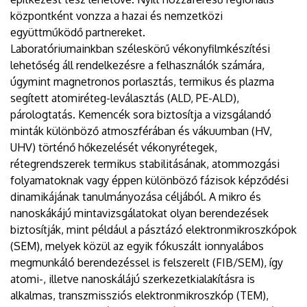
központként vonzza a hazai és nemzetközi
együttműködő partnereket.
Laboratóriumainkban széleskörű vékonyfilmkészítési
lehetőség áll rendelkezésre a felhasználók számára,
úgymint magnetronos porlasztás, termikus és plazma
segített atomiréteg-leválasztás (ALD, PE-ALD),
párologtatás. Kemencék sora biztosítja a vizsgálandó
minták különböző atmoszférában és vákuumban (HV,
UHV) történő hőkezelését vékonyrétegek,
rétegrendszerek termikus stabilitásának, atommozgási
folyamatoknak vagy éppen különböző fázisok képződési
dinamikájának tanulmányozása céljából. A mikro és
nanoskákájú mintavizsgálatokat olyan berendezések
biztosítják, mint például a pásztázó elektronmikroszkópok
(SEM), melyek közül az egyik fókuszált ionnyalábos
megmunkáló berendezéssel is felszerelt (FIB/SEM), így
atomi-, illetve nanoskálájú szerkezetkialakításra is
alkalmas, transzmissziós elektronmikroszkóp (TEM),