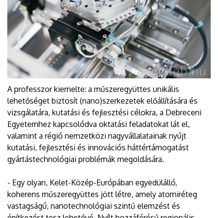
A professzor kiemelte: a műszeregyüttes unikális
lehetőséget biztosít (nano)szerkezetek előállítására és
vizsgálatára, kutatási és fejlesztési célokra, a Debreceni
Egyetemhez kapcsolódva oktatási feladatokat lát el,
valamint a régió nemzetközi nagyvállalatainak nyújt
kutatási, fejlesztési és innovációs háttértámogatást
gyártástechnológiai problémák megoldására.
- Egy olyan, Kelet-Közép-Európában egyedülálló,
koherens műszeregyüttes jött létre, amely atomiréteg
vastagságú, nanotechnológiai szintű elemzést és
építkezést tesz lehetővé. Nyílt hozzáférésű regionális