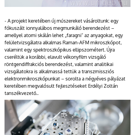
- A projekt keretében új műszereket vásároltunk: egy
fókuszált ionnyalábos megmunkáló berendezést –
amellyel atomi skálán lehet „faragni” az anyagokat, egy
felületvizsgálatra alkalmas Raman-AFM mikroszkópot,
valamint egy spektroszkópikus ellipszométert. Újra
cseréltük a korábbi, elavult vékonyfilm vizsgáló
röntgendiffrakciós berendezést, valamint analitikai
vizsgálatokra is alkalmassá tettük a transzmissziós
elektronmikroszkópunkat – sorolta a négyéves pályázat
keretében megvalósult fejlesztéseket Erdélyi Zoltán
tanszékvezető..