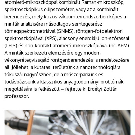
atomierő-mikroszkóppal kombinált Raman-mikroszkóp,
spektroszkópikus ellipszométer, vagy az a kombinált
berendezés, mely közös vákuumtérrendszerben képes a
minták analízisére másodlagos semlegesrész
tömegspektrometriával (SNMS), röntgen-fotoelektron
spektroszkópiával (XPS), alacsony energiájú ion-szórással
(LEIS) és non-kontakt atomerő-mikroszkópiával (nc-AFM).
A minták szerkezeti elemzésére egy modern
vékonyrétegvizsgáló röntgenberendezés is rendelkezésre
áll. Jóllehet, a kutatási területünk a nanotechnólógiára
fókuszál nagyrészben, de a műszerparkunk és
tudásbázisunk a klasszikus anyagtudományi problémák
megoldására is felkészült – fejtette ki Erdélyi Zoltán
professzor.