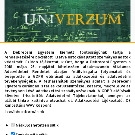
A Debreceni Egyetem kiemelt fontosságúnak tartja a
rendelkezésére bocsátott, illetve birtokába jutott személyes adatok
védelmét. Ezúton tájékoztatjuk Önt, hogy a Debreceni Egyetem a
2018. május 25. napjától kötelezően alkalmazandó Általános
Adatvédelmi Rendelet alapján felülvizsgálta folyamatait és
2026. augusztus 7.
beépítette a GDPR előírásait az adatkezelési és adatvédelmi
Univerzum: A Debreceni Egyetem
tevékenységébe. A felhasználók személyes adatait a Debreceni
Egyetem korábban is teljes körültekintéssel kezelte, megfelelve az
titkos receptjei
érvényben lévő adatkezelési szabályozásoknak. A GDPR előírásait
követve frissítettük Adatvédelmi Tájékoztatónkat, amelyet az
alábbi linkre kattintva olvashat el:
Adatkezelési tájékoztató.
DE
KUTATÁS
TUDOMÁNY
Kancellária WAV Központ
További információk
Nélkülözhetetlen sütik
Funkcionális sütik