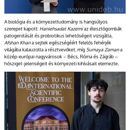
A biológia és a környezettudomány is hangsúlyos
szerepet kapott:
Haniehsadat Kazemi
az élesztőgombák
patogenitását és probiotikus lehetőségeit vizsgálta,
Afshan Khan
a sejtek egészségéért felelős fehérjék
világába kalauzolta a résztvevőket, míg
Sumaya Zaman
a
közép-európai nagyvárosok – Bécs, Róma és Zágráb –
hősziget-jelenségeit és környezeti kihívásait elemezte.