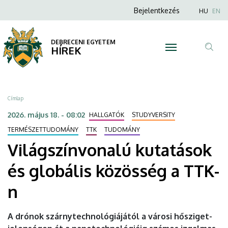
Világszínvonalú
Ugrás
Anonim
Nyel
Bejelentkezés
HU
EN
a
Felhasználói
kutatások
tartalomra
fiók
DEBRECENI EGYETEM
és
HÍREK
menüje
Tar
globális
ker
közösség
Morzsa
Címlap
a
2026. május 18. - 08:02
HALLGATÓK
STUDYVERSITY
TTK-
TERMÉSZETTUDOMÁNY
TTK
TUDOMÁNY
Világszínvonalú kutatások
n
és globális közösség a TTK-
|
n
DEBRECENI
EGYETEM
A drónok szárnytechnológiájától a városi hősziget-