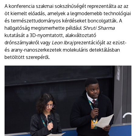
A konferencia szakmai sokszínűségét reprezentálta az az
öt kiemelt előadás, amelyek a legmodernebb technológiai
és természettudományos kérdéseket boncolgatták. A
hallgatóság megismerhette például
Shruti Sharma
kutatását a 3D-nyomtatott, alakváltoztató
drónszárnyakról vagy
Leon Ibraj
prezentációját az ezüst-
és arany-nanoszerkezetek molekuláris detektálásban
betöltött szerepéről.