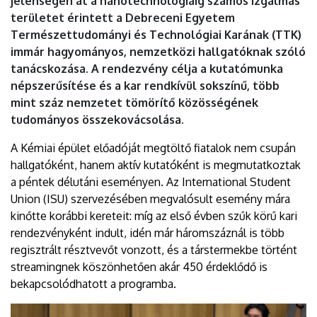
jelenségen át a nanotechnológiáig számos izgalmas
területet érintett a Debreceni Egyetem
Természettudományi és Technológiai Karának (TTK)
immár hagyományos, nemzetközi hallgatóknak szóló
tanácskozása. A rendezvény célja a kutatómunka
népszerűsítése és a kar rendkívül sokszínű, több
mint száz nemzetet tömörítő közösségének
tudományos összekovácsolása.
A Kémiai épület előadóját megtöltő fiatalok nem csupán
hallgatóként, hanem aktív kutatóként is megmutatkoztak
a péntek délutáni eseményen. Az International Student
Union (ISU) szervezésében megvalósult esemény mára
kinőtte korábbi kereteit: míg az első évben szűk körű kari
rendezvényként indult, idén már háromszáznál is több
regisztrált résztvevőt vonzott, és a társtermekbe történt
streamingnek köszönhetően akár 450 érdeklődő is
bekapcsolódhatott a programba.