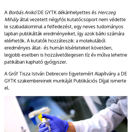
A
Borbás Anikó
DE GYTK dékánhelyettes és
Herczeg
Mihály
által vezetett négyfős kutatócsoport nem védette
le szabadalommal a felfedezést, egy neves tudományos
lapban publikálták eredményeiket, így azok bárki számára
elérhetők. A kutatók hozzáteszik: a molekulából
eredményes állat- és humán kísérleteket követően,
legjobb esetben is hozzávetőlegesen tíz év múlva lehetne
patikában kapható gyógyszer.
A Gróf Tisza István Debreceni Egyetemért Alapítvány a DE
GYTK szakembereinek munkáját Publikációs Díjjal ismerte
el.