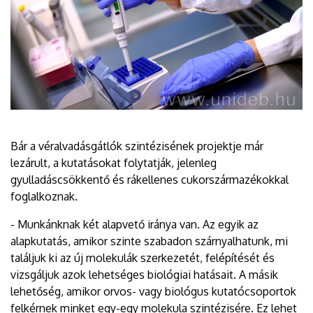
Bár a véralvadásgátlók szintézisének projektje már
lezárult, a kutatásokat folytatják, jelenleg
gyulladáscsökkentő és rákellenes cukorszármazékokkal
foglalkoznak.
- Munkánknak két alapvető iránya van. Az egyik az
alapkutatás, amikor szinte szabadon szárnyalhatunk, mi
találjuk ki az új molekulák szerkezetét, felépítését és
vizsgáljuk azok lehetséges biológiai hatásait. A másik
lehetőség, amikor orvos- vagy biológus kutatócsoportok
felkérnek minket egy-egy molekula szintézisére. Ez lehet