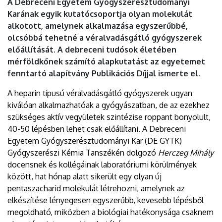
A Debreceni Egyetem Gyógyszerésztudományi
Karának egyik kutatócsoportja olyan molekulát
alkotott, amelynek alkalmazása egyszerűbbé,
olcsóbbá tehetné a véralvadásgátló gyógyszerek
előállítását. A debreceni tudósok életében
mérföldkőnek számító alapkutatást az egyetemet
fenntartó alapítvány Publikációs Díjjal ismerte el.
A heparin típusú véralvadásgátló gyógyszerek ugyan
kiválóan alkalmazhatóak a gyógyászatban, de az ezekhez
szükséges aktív vegyületek szintézise roppant bonyolult,
40-50 lépésben lehet csak előállítani. A Debreceni
Egyetem Gyógyszerésztudományi Kar (DE GYTK)
Gyógyszerészi Kémia Tanszékén dolgozó
Herczeg Mihály
docensnek és kollégáinak laboratóriumi körülmények
között, hat hónap alatt sikerült egy olyan új
pentaszacharid molekulát létrehozni, amelynek az
elkészítése lényegesen egyszerűbb, kevesebb lépésből
megoldható, miközben a biológiai hatékonysága csaknem