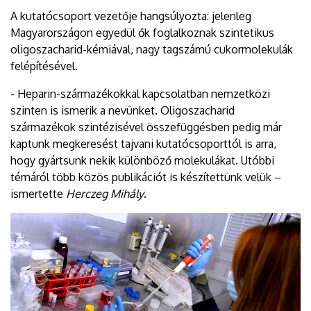
A kutatócsoport vezetője hangsúlyozta: jelenleg
Magyarországon egyedül ők foglalkoznak szintetikus
oligoszacharid-kémiával, nagy tagszámú cukormolekulák
felépítésével.
- Heparin-származékokkal kapcsolatban nemzetközi
szinten is ismerik a nevünket. Oligoszacharid
származékok szintézisével összefüggésben pedig már
kaptunk megkeresést tajvani kutatócsoporttól is arra,
hogy gyártsunk nekik különböző molekulákat. Utóbbi
témáról több közös publikációt is készítettünk velük –
ismertette
Herczeg Mihály
.