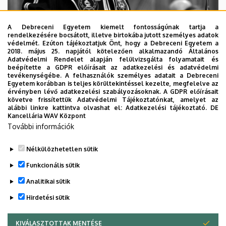
A Debreceni Egyetem kiemelt fontosságúnak tartja a
rendelkezésére bocsátott, illetve birtokába jutott személyes adatok
védelmét. Ezúton tájékoztatjuk Önt, hogy a Debreceni Egyetem a
2018. május 25. napjától kötelezően alkalmazandó Általános
Adatvédelmi Rendelet alapján felülvizsgálta folyamatait és
2026. augusztus 5.
beépítette a GDPR előírásait az adatkezelési és adatvédelmi
Díszdoktorát gyászolja a Debreceni
tevékenységébe. A felhasználók személyes adatait a Debreceni
Egyetem korábban is teljes körültekintéssel kezelte, megfelelve az
Egyetem
érvényben lévő adatkezelési szabályozásoknak. A GDPR előírásait
követve frissítettük Adatvédelmi Tájékoztatónkat, amelyet az
alábbi linkre kattintva olvashat el:
Adatkezelési tájékoztató.
DE
INTÉZMÉNYI
TTK
TUDOMÁNY
Kancellária WAV Központ
További információk
Nélkülözhetetlen sütik
Funkcionális sütik
Analitikai sütik
Hirdetési sütik
KIVÁLASZTOTTAK MENTÉSE
WITHDRAW CONSENT