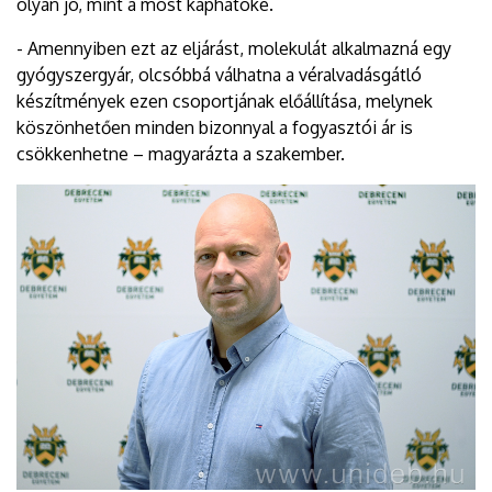
olyan jó, mint a most kaphatóké.
- Amennyiben ezt az eljárást, molekulát alkalmazná egy
gyógyszergyár, olcsóbbá válhatna a véralvadásgátló
készítmények ezen csoportjának előállítása, melynek
köszönhetően minden bizonnyal a fogyasztói ár is
csökkenhetne – magyarázta a szakember.