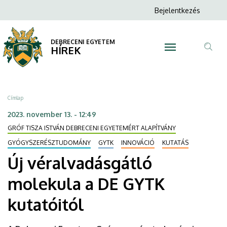
Új
Ugrás
Anonim
Bejelentkezés
a
N
Felhasználói
véralvadásgátló
tartalomra
fiók
DEBRECENI EGYETEM
molekula
HÍREK
menüje
Tar
a
ker
DE
Morzsa
Címlap
GYTK
2023. november 13. - 12:49
GRÓF TISZA ISTVÁN DEBRECENI EGYETEMÉRT ALAPÍTVÁNY
kutatóitól
GYÓGYSZERÉSZTUDOMÁNY
GYTK
INNOVÁCIÓ
KUTATÁS
|
Új véralvadásgátló
DEBRECENI
molekula a DE GYTK
EGYETEM
kutatóitól