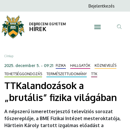
TTKalandozások
Ugrás
Anonim
Bejelentkezés
a
N
Felhasználói
a
tartalomra
fiók
DEBRECENI EGYETEM
„brutális”
HÍREK
menüje
Tar
fizika
ker
világában
Morzsa
Címlap
|
2025. december 5. - 09:21
FIZIKA
HALLGATÓK
KÖZNEVELÉS
DEBRECENI
TEHETSÉGGONDOZÁS
TERMÉSZETTUDOMÁNY
TTK
TTKalandozások a
EGYETEM
„brutális” fizika világában
A népszerű ismeretterjesztő televíziós sorozat
főszereplője, a BME Fizikai Intézet mesteroktatója,
Härtlein Károly tartott izgalmas előadást a