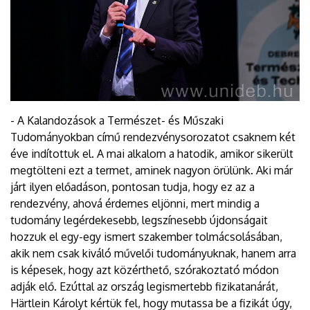
- A Kalandozások a Természet- és Műszaki
Tudományokban című rendezvénysorozatot csaknem két
éve indítottuk el. A mai alkalom a hatodik, amikor sikerült
megtölteni ezt a termet, aminek nagyon örülünk. Aki már
járt ilyen előadáson, pontosan tudja, hogy ez az a
rendezvény, ahová érdemes eljönni, mert mindig a
tudomány legérdekesebb, legszínesebb újdonságait
hozzuk el egy-egy ismert szakember tolmácsolásában,
akik nem csak kiváló művelői tudományuknak, hanem arra
is képesek, hogy azt közérthető, szórakoztató módon
adják elő. Ezúttal az ország legismertebb fizikatanárát,
Härtlein Károlyt kértük fel, hogy mutassa be a fizikát úgy,