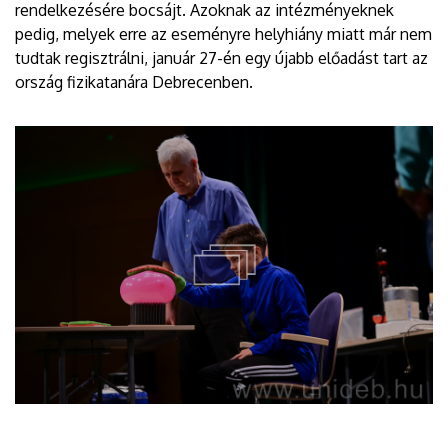
rendelkezésére bocsájt. Azoknak az intézményeknek
pedig, melyek erre az eseményre helyhiány miatt már nem
tudtak regisztrálni, január 27-én egy újabb előadást tart az
ország fizikatanára Debrecenben.