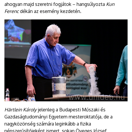
ahogyan majd szeretni fogjátok – hangsúlyozta
Kun
Ferenc
dékán az esemény kezdetén.
Härtlein Károly
jelenleg a Budapesti Műszaki és
Gazdaságtudományi Egyetem mesteroktatója, de a
nagyközönség számára leginkább a fizika
népszerűsítőjeként ismert, sokan Öveges József