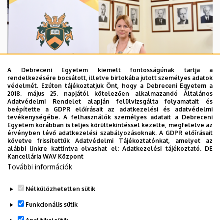
A Debreceni Egyetem kiemelt fontosságúnak tartja a
rendelkezésére bocsátott, illetve birtokába jutott személyes adatok
védelmét. Ezúton tájékoztatjuk Önt, hogy a Debreceni Egyetem a
2018. május 25. napjától kötelezően alkalmazandó Általános
Adatvédelmi Rendelet alapján felülvizsgálta folyamatait és
2026. augusztus 5.
beépítette a GDPR előírásait az adatkezelési és adatvédelmi
Hagyományőrzés és innováció a
tevékenységébe. A felhasználók személyes adatait a Debreceni
Egyetem korábban is teljes körültekintéssel kezelte, megfelelve az
Bölcsészettudományi Karon
érvényben lévő adatkezelési szabályozásoknak. A GDPR előírásait
követve frissítettük Adatvédelmi Tájékoztatónkat, amelyet az
alábbi linkre kattintva olvashat el:
Adatkezelési tájékoztató.
DE
BÖLCSÉSZETTUDOMÁNY
BTK
INTÉZMÉNYI
Kancellária WAV Központ
További információk
Nélkülözhetetlen sütik
Funkcionális sütik