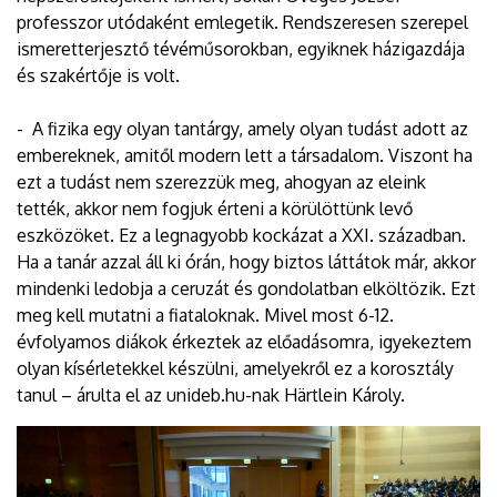
professzor utódaként emlegetik. Rendszeresen szerepel
ismeretterjesztő tévéműsorokban, egyiknek házigazdája
és szakértője is volt.
- A fizika egy olyan tantárgy, amely olyan tudást adott az
embereknek, amitől modern lett a társadalom. Viszont ha
ezt a tudást nem szerezzük meg, ahogyan az eleink
tették, akkor nem fogjuk érteni a körülöttünk levő
eszközöket. Ez a legnagyobb kockázat a XXI. században.
Ha a tanár azzal áll ki órán, hogy biztos láttátok már, akkor
mindenki ledobja a ceruzát és gondolatban elköltözik. Ezt
meg kell mutatni a fiataloknak. Mivel most 6-12.
évfolyamos diákok érkeztek az előadásomra, igyekeztem
olyan kísérletekkel készülni, amelyekről ez a korosztály
tanul – árulta el az unideb.hu-nak Härtlein Károly.