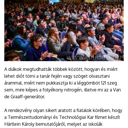
A diákok megtudhatták többek között, hogyan és miért
lehet diót törni a tanár fején vagy szöget olvasztani
árammal, miért nem pukkasztja ki a léggömböt 121 szeg
sem, mire képes a folyékony nitrogén, illetve mi az a Van
de Graaff-generátor.
A rendezvény olyan sikert aratott a fiatalok körében, hogy
a Természettudományi és Technológiai Kar filmet készít
Härtlein Károly bemutatójáról, melyet az iskolák