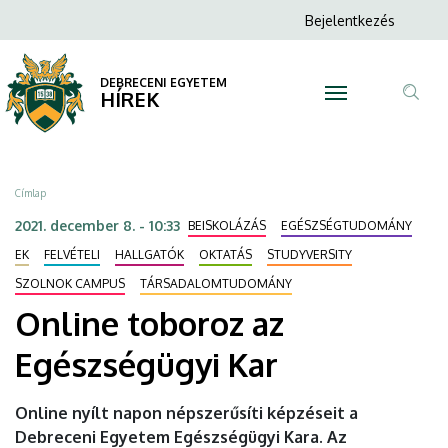
Online
Ugrás
Anonim
Bejelentkezés
a
N
Felhasználói
toboroz
tartalomra
fiók
DEBRECENI EGYETEM
az
HÍREK
menüje
Tar
Egészségügyi
ker
Kar
Morzsa
Címlap
|
2021. december 8. - 10:33
BEISKOLÁZÁS
EGÉSZSÉGTUDOMÁNY
DEBRECENI
EK
FELVÉTELI
HALLGATÓK
OKTATÁS
STUDYVERSITY
SZOLNOK CAMPUS
TÁRSADALOMTUDOMÁNY
EGYETEM
Online toboroz az
Egészségügyi Kar
Online nyílt napon népszerűsíti képzéseit a
Debreceni Egyetem Egészségügyi Kara. Az