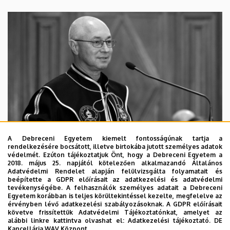
A Debreceni Egyetem kiemelt fontosságúnak tartja a
rendelkezésére bocsátott, illetve birtokába jutott személyes adatok
védelmét. Ezúton tájékoztatjuk Önt, hogy a Debreceni Egyetem a
2018. május 25. napjától kötelezően alkalmazandó Általános
Adatvédelmi Rendelet alapján felülvizsgálta folyamatait és
2026. augusztus 5.
beépítette a GDPR előírásait az adatkezelési és adatvédelmi
Díszdoktorát gyászolja a Debreceni
tevékenységébe. A felhasználók személyes adatait a Debreceni
Egyetem korábban is teljes körültekintéssel kezelte, megfelelve az
Egyetem
érvényben lévő adatkezelési szabályozásoknak. A GDPR előírásait
követve frissítettük Adatvédelmi Tájékoztatónkat, amelyet az
alábbi linkre kattintva olvashat el:
Adatkezelési tájékoztató.
DE
INTÉZMÉNYI
TTK
TUDOMÁNY
Kancellária WAV Központ