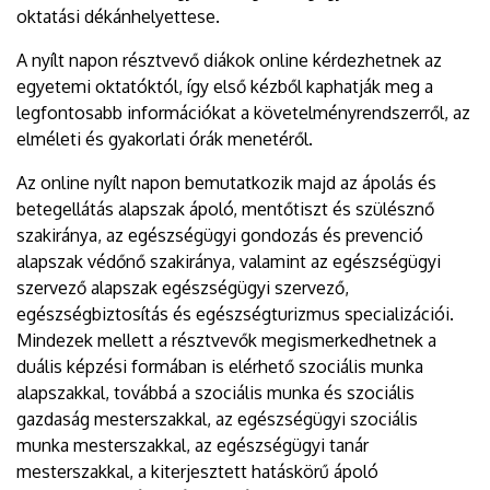
oktatási dékánhelyettese.
A nyílt napon résztvevő diákok online kérdezhetnek az
egyetemi oktatóktól, így első kézből kaphatják meg a
legfontosabb információkat a követelményrendszerről, az
elméleti és gyakorlati órák menetéről.
Az online nyílt napon bemutatkozik majd az ápolás és
betegellátás alapszak ápoló, mentőtiszt és szülésznő
szakiránya, az egészségügyi gondozás és prevenció
alapszak védőnő szakiránya, valamint az egészségügyi
szervező alapszak egészségügyi szervező,
egészségbiztosítás és egészségturizmus specializációi.
Mindezek mellett a résztvevők megismerkedhetnek a
duális képzési formában is elérhető szociális munka
alapszakkal, továbbá a szociális munka és szociális
gazdaság mesterszakkal, az egészségügyi szociális
munka mesterszakkal, az egészségügyi tanár
mesterszakkal, a kiterjesztett hatáskörű ápoló