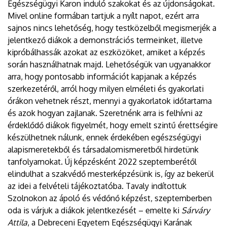
Egészségügyi Karon induló szakokat és az újdonságokat.
Mivel online formában tartjuk a nyílt napot, ezért arra
sajnos nincs lehetőség, hogy testközelből megismerjék a
jelentkező diákok a demonstrációs termeinket, illetve
kipróbálhassák azokat az eszközöket, amiket a képzés
során használhatnak majd. Lehetőségük van ugyanakkor
arra, hogy pontosabb információt kapjanak a képzés
szerkezetéről, arról hogy milyen elméleti és gyakorlati
órákon vehetnek részt, mennyi a gyakorlatok időtartama
és azok hogyan zajlanak. Szeretnénk arra is felhívni az
érdeklődő diákok figyelmét, hogy emelt szintű érettségire
készülhetnek nálunk, ennek érdekében egészségügyi
alapismeretekből és társadalomismeretből hirdetünk
tanfolyamokat. Új képzésként 2022 szeptemberétől
elindulhat a szakvédő mesterképzésünk is, így az bekerül
az idei a felvételi tájékoztatóba. Tavaly indítottuk
Szolnokon az ápoló és védőnő képzést, szeptemberben
oda is várjuk a diákok jelentkezését – emelte ki
Sárváry
Attila
, a Debreceni Egyetem Egészségügyi Karának