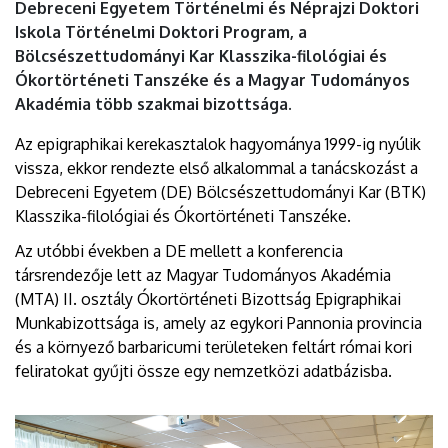
Debreceni Egyetem Történelmi és Néprajzi Doktori
Iskola Történelmi Doktori Program, a
Bölcsészettudományi Kar Klasszika-filológiai és
Ókortörténeti Tanszéke és a Magyar Tudományos
Akadémia több szakmai bizottsága.
Az epigraphikai kerekasztalok hagyománya 1999-ig nyúlik
vissza, ekkor rendezte első alkalommal a tanácskozást a
Debreceni Egyetem (DE) Bölcsészettudományi Kar (BTK)
Klasszika-filológiai és Ókortörténeti Tanszéke.
Az utóbbi években a DE mellett a konferencia
társrendezője lett az Magyar Tudományos Akadémia
(MTA) II. osztály Ókortörténeti Bizottság Epigraphikai
Munkabizottsága is, amely az egykori Pannonia provincia
és a környező barbaricumi területeken feltárt római kori
feliratokat gyűjti össze egy nemzetközi adatbázisba.