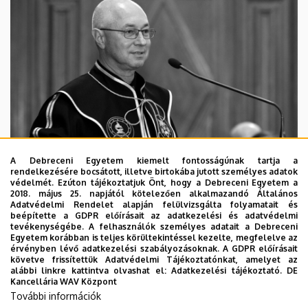
A Debreceni Egyetem kiemelt fontosságúnak tartja a
rendelkezésére bocsátott, illetve birtokába jutott személyes adatok
védelmét. Ezúton tájékoztatjuk Önt, hogy a Debreceni Egyetem a
2018. május 25. napjától kötelezően alkalmazandó Általános
Adatvédelmi Rendelet alapján felülvizsgálta folyamatait és
2026. augusztus 5.
beépítette a GDPR előírásait az adatkezelési és adatvédelmi
Díszdoktorát gyászolja a Debreceni
tevékenységébe. A felhasználók személyes adatait a Debreceni
Egyetem korábban is teljes körültekintéssel kezelte, megfelelve az
Egyetem
érvényben lévő adatkezelési szabályozásoknak. A GDPR előírásait
követve frissítettük Adatvédelmi Tájékoztatónkat, amelyet az
alábbi linkre kattintva olvashat el:
Adatkezelési tájékoztató.
DE
INTÉZMÉNYI
TTK
TUDOMÁNY
Kancellária WAV Központ
További információk