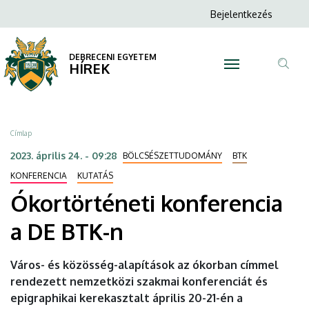
Ókortörténeti
Ugrás
Anonim
Bejelentkezés
a
N
Felhasználói
konferencia
tartalomra
fiók
DEBRECENI EGYETEM
a
HÍREK
menüje
Tar
DE
ker
BTK-
Morzsa
Címlap
n
2023. április 24. - 09:28
BÖLCSÉSZETTUDOMÁNY
BTK
|
KONFERENCIA
KUTATÁS
Ókortörténeti konferencia
DEBRECENI
a DE BTK-n
EGYETEM
Város- és közösség-alapítások az ókorban címmel
rendezett nemzetközi szakmai konferenciát és
epigraphikai kerekasztalt április 20-21-én a