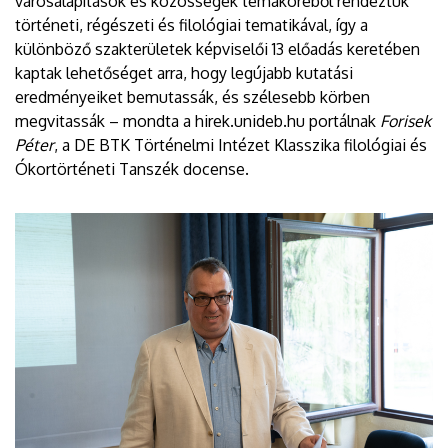
városalapítások és közösségek témaköréből rendeztük
történeti, régészeti és filológiai tematikával, így a
különböző szakterületek képviselői 13 előadás keretében
kaptak lehetőséget arra, hogy legújabb kutatási
eredményeiket bemutassák, és szélesebb körben
megvitassák – mondta a hirek.unideb.hu portálnak
Forisek
Péter
, a DE BTK Történelmi Intézet Klasszika filológiai és
Ókortörténeti Tanszék docense.