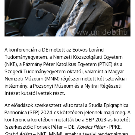
A konferencián a DE mellett az Eötvös Loránd
Tudományegyetem, a Nemzeti Közszolgálati Egyetem
(NKE), a Pázmány Péter Katolikus Egyetem (PTKE) és a
Szegedi Tudományegyetem oktatói, valamint a Magyar
Nemzeti Múzeum (MNM) régészei mellett két szlovákiai
intézmény, a Pozsonyi Múzeum és a Nyitrai Régészeti
Intézet kutatói vettek részt.
Az előadások szerkesztett változatai a Studia Epigraphica
Pannonica (SEP) 2024-es kötetében jelennek majd meg. A
konferencia keretében mutatták be a SEP 2023-as kötetét
(szerkesztők: Forisek Péter – DE,
Kovács Péter
- PPKE,
Szabó Ádám
– NKE, MNM), amely a tavalyi rendezvényen