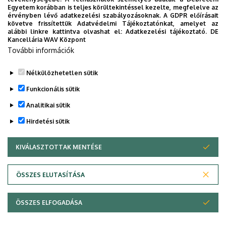
Közeleg a 10. yoUDay, hazai sztárok
Egyetem korábban is teljes körültekintéssel kezelte, megfelelve az
a láthatáron
érvényben lévő adatkezelési szabályozásoknak. A GDPR előírásait
követve frissítettük Adatvédelmi Tájékoztatónkat, amelyet az
alábbi linkre kattintva olvashat el:
Adatkezelési tájékoztató.
DE
HALLGATÓK
INTÉZMÉNYI
YOUDAY
Kancellária WAV Központ
További információk
Nélkülözhetetlen sütik
Funkcionális sütik
Analitikai sütik
Hirdetési sütik
KIVÁLASZTOTTAK MENTÉSE
WITHDRAW CONSENT
DEBRECENI EGYETEM
ÖSSZES ELUTASÍTÁSA
Adatvédelem
Adatvédelem
ÖSSZES ELFOGADÁSA
Copyright © 2026 Unideb