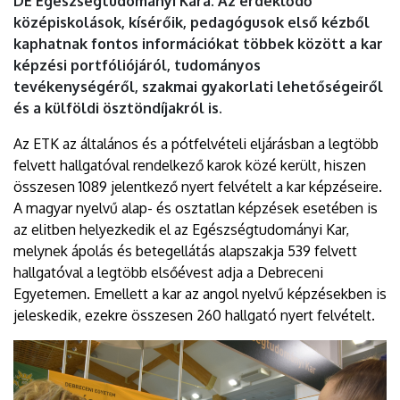
DE Egészségtudományi Kara. Az érdeklődő
középiskolások, kísérőik, pedagógusok első kézből
kaphatnak fontos információkat többek között a kar
képzési portfóliójáról, tudományos
tevékenységéről, szakmai gyakorlati lehetőségeiről
és a külföldi ösztöndíjakról is.
Az ETK az általános és a pótfelvételi eljárásban a legtöbb
felvett hallgatóval rendelkező karok közé került, hiszen
összesen 1089 jelentkező nyert felvételt a kar képzéseire.
A magyar nyelvű alap- és osztatlan képzések esetében is
az elitben helyezkedik el az Egészségtudományi Kar,
melynek ápolás és betegellátás alapszakja 539 felvett
hallgatóval a legtöbb elsőévest adja a Debreceni
Egyetemen. Emellett a kar az angol nyelvű képzésekben is
jeleskedik, ezekre összesen 260 hallgató nyert felvételt.