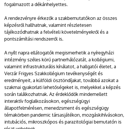
fogalmazott a dékánhelyettes.
A rendezvényre érkezők a szakbemutatókon az összes
képzésről hallhatnak, valamint részletesen
tájékozódhatnak a felvételi követelményekről és a
pontszámítási rendszerről is.
A nyílt napra ellátogatók megismerhetik a nyíregyházi
intézmény széles körű partnerhálózatát, a kollégiumi,
valamint infrastrukturális kínálatot, a hallgatói életet, a
Verzár Frigyes Szakkollégium tevékenységét és
eredményeit, a külföldi ösztöndíjakat, továbbá azokat a
szakmai gyakorlati lehetőségeket is, melyekkel a képzés
során találkozhatnak. Az érdeklődők mindemellett
interaktív foglalkozásokon, egészségügyi
állapotfelmérésen, menedzsment és egészségügy
témakörben pandemic társasjátékon, mozgáskihívásokon,
intubációs, mikroszkópos és parazitológiai bemutatón is
részt vehetnek.