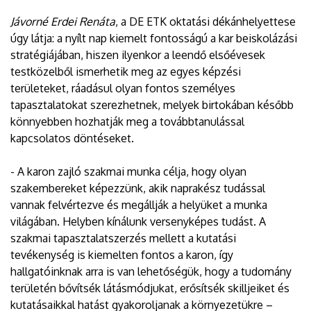
Jávorné Erdei Renáta
, a DE ETK oktatási dékánhelyettese
úgy látja: a nyílt nap kiemelt fontosságú a kar beiskolázási
stratégiájában, hiszen ilyenkor a leendő elsőévesek
testközelből ismerhetik meg az egyes képzési
területeket, ráadásul olyan fontos személyes
tapasztalatokat szerezhetnek, melyek birtokában később
könnyebben hozhatják meg a továbbtanulással
kapcsolatos döntéseket.
- A karon zajló szakmai munka célja, hogy olyan
szakembereket képezzünk, akik naprakész tudással
vannak felvértezve és megállják a helyüket a munka
világában. Helyben kínálunk versenyképes tudást. A
szakmai tapasztalatszerzés mellett a kutatási
tevékenység is kiemelten fontos a karon, így
hallgatóinknak arra is van lehetőségük, hogy a tudomány
területén bővítsék látásmódjukat, erősítsék skilljeiket és
kutatásaikkal hatást gyakoroljanak a környezetükre –