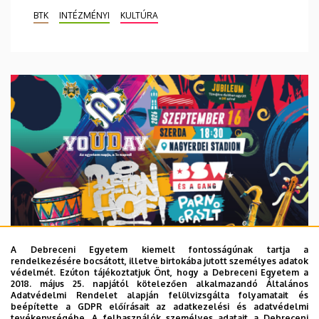
BTK
INTÉZMÉNYI
KULTÚRA
A Debreceni Egyetem kiemelt fontosságúnak tartja a
rendelkezésére bocsátott, illetve birtokába jutott személyes adatok
védelmét. Ezúton tájékoztatjuk Önt, hogy a Debreceni Egyetem a
2018. május 25. napjától kötelezően alkalmazandó Általános
Adatvédelmi Rendelet alapján felülvizsgálta folyamatait és
2026. augusztus 6.
beépítette a GDPR előírásait az adatkezelési és adatvédelmi
tevékenységébe. A felhasználók személyes adatait a Debreceni