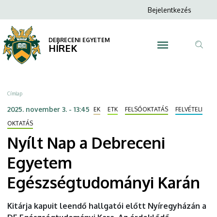
Nyílt
Ugrás
Anonim
Bejelentkezés
a
N
Felhasználói
Nap
tartalomra
fiók
DEBRECENI EGYETEM
a
HÍREK
menüje
Tar
Debreceni
ker
Egyetem
Morzsa
Címlap
Egészségtudományi
2025. november 3. - 13:45
EK
ETK
FELSŐOKTATÁS
FELVÉTELI
Karán
OKTATÁS
Nyílt Nap a Debreceni
|
Egyetem
DEBRECENI
Egészségtudományi Karán
EGYETEM
Kitárja kapuit leendő hallgatói előtt Nyíregyházán a