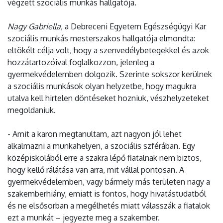
végzett szociális munkás hallgatója.
Nagy Gabriella
, a Debreceni Egyetem Egészségügyi Kar
szociális munkás mesterszakos hallgatója elmondta:
eltökélt célja volt, hogy a szenvedélybetegekkel és azok
hozzátartozóival foglalkozzon, jelenleg a
gyermekvédelemben dolgozik. Szerinte sokszor kerülnek
a szociális munkások olyan helyzetbe, hogy magukra
utalva kell hirtelen döntéseket hozniuk, vészhelyzeteket
megoldaniuk.
- Amit a karon megtanultam, azt nagyon jól lehet
alkalmazni a munkahelyen, a szociális szférában. Egy
középiskolából erre a szakra lépő fiatalnak nem biztos,
hogy kellő rálátása van arra, mit vállal pontosan. A
gyermekvédelemben, vagy bármely más területen nagy a
szakemberhiány, emiatt is fontos, hogy hivatástudatból
és ne elsősorban a megélhetés miatt válasszák a fiatalok
ezt a munkát – jegyezte meg a szakember.