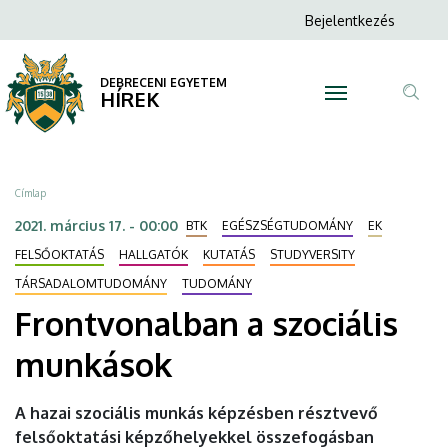
Frontvonalban
Ugrás
Anonim
Bejelentkezés
a
N
Felhasználói
a
tartalomra
fiók
DEBRECENI EGYETEM
szociális
HÍREK
menüje
Tar
munkások
ker
|
Morzsa
Címlap
DEBRECENI
2021. március 17. - 00:00
BTK
EGÉSZSÉGTUDOMÁNY
EK
EGYETEM
FELSŐOKTATÁS
HALLGATÓK
KUTATÁS
STUDYVERSITY
TÁRSADALOMTUDOMÁNY
TUDOMÁNY
Frontvonalban a szociális
munkások
A hazai szociális munkás képzésben résztvevő
felsőoktatási képzőhelyekkel összefogásban