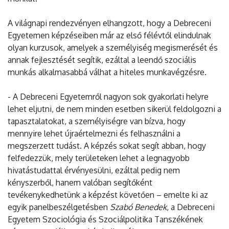
A világnapi rendezvényen elhangzott, hogy a Debreceni
Egyetemen képzéseiben már az első félévtől elindulnak
olyan kurzusok, amelyek a személyiség megismerését és
annak fejlesztését segítik, ezáltal a leendő szociális
munkás alkalmasabbá válhat a hiteles munkavégzésre.
- A Debreceni Egyetemről nagyon sok gyakorlati helyre
lehet eljutni, de nem minden esetben sikerül feldolgozni a
tapasztalatokat, a személyiségre van bízva, hogy
mennyire lehet újraértelmezni és felhasználni a
megszerzett tudást. A képzés sokat segít abban, hogy
felfedezzük, mely területeken lehet a legnagyobb
hivatástudattal érvényesülni, ezáltal pedig nem
kényszerből, hanem valóban segítőként
tevékenykedhetünk a képzést követően – emelte ki az
egyik panelbeszélgetésben
Szabó Benedek
, a Debreceni
Egyetem Szociológia és Szociálpolitika Tanszékének