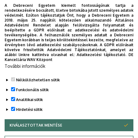
A Debreceni Egyetem kiemelt fontosságúnak tartja a
rendelkezésére bocsátott, illetve birtokába jutott személyes adatok
védelmét. Ezúton tájékoztatjuk Önt, hogy a Debreceni Egyetem a
2018. május 25. napjától kötelezően alkalmazandó Általános
Adatvédelmi Rendelet alapján felülvizsgálta folyamatait és
2026. augusztus 7.
beépítette a GDPR előírásait az adatkezelési és adatvédelmi
Univerzum: A Debreceni Egyetem
tevékenységébe. A felhasználók személyes adatait a Debreceni
Egyetem korábban is teljes körültekintéssel kezelte, megfelelve az
titkos receptjei
érvényben lévő adatkezelési szabályozásoknak. A GDPR előírásait
követve frissítettük Adatvédelmi Tájékoztatónkat, amelyet az
alábbi linkre kattintva olvashat el:
Adatkezelési tájékoztató.
DE
KUTATÁS
TUDOMÁNY
Kancellária WAV Központ
További információk
Nélkülözhetetlen sütik
Funkcionális sütik
Analitikai sütik
Hirdetési sütik
KIVÁLASZTOTTAK MENTÉSE
WITHDRAW CONSENT
DEBRECENI EGYETEM