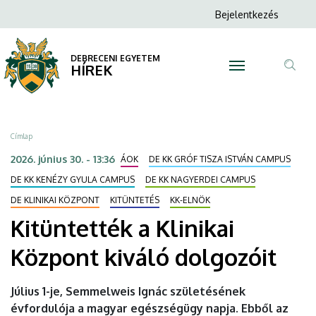
Kitüntették
Ugrás
Anonim
Bejelentkezés
a
N
Felhasználói
a
tartalomra
fiók
DEBRECENI EGYETEM
Klinikai
HÍREK
menüje
Tar
Központ
ker
kiváló
Morzsa
Címlap
dolgozóit
2026. június 30. - 13:36
ÁOK
DE KK GRÓF TISZA ISTVÁN CAMPUS
|
DE KK KENÉZY GYULA CAMPUS
DE KK NAGYERDEI CAMPUS
DE KLINIKAI KÖZPONT
KITÜNTETÉS
KK-ELNÖK
DEBRECENI
Kitüntették a Klinikai
EGYETEM
Központ kiváló dolgozóit
Július 1-je, Semmelweis Ignác születésének
évfordulója a magyar egészségügy napja. Ebből az