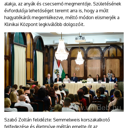
alakja, az anyák és csecsemő megmentője. Születésének
évfordulója lehetőséget teremt arra is, hogy a múlt
hagyatékáról megemlékezve, méltó módon elismerjék a
Klinikai Központ legkiválóbb dolgozóit.
Szabó Zoltán felidézte: Semmelweis korszakalkotó
felfedezése és életműve méltán emelte őt az