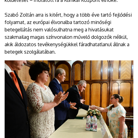
küldetését – mutatott rá a Klinikai Központ elnöke.
Szabó Zoltán arra is kitért, hogy a több éve tartó fejlődési
folyamat, az európai élvonalba tartozó minőségi
betegellátás nem valósulhatna meg a hivatásukat
szakmailag magas színvonalon művelő dolgozók nélkül,
akik áldozatos tevékenységükkel fáradhatatlanul állnak a
betegek szolgálatában.