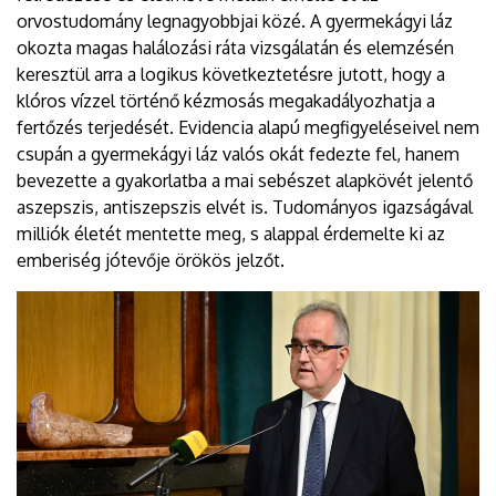
orvostudomány legnagyobbjai közé. A gyermekágyi láz
okozta magas halálozási ráta vizsgálatán és elemzésén
keresztül arra a logikus következtetésre jutott, hogy a
klóros vízzel történő kézmosás megakadályozhatja a
fertőzés terjedését. Evidencia alapú megfigyeléseivel nem
csupán a gyermekágyi láz valós okát fedezte fel, hanem
bevezette a gyakorlatba a mai sebészet alapkövét jelentő
aszepszis, antiszepszis elvét is. Tudományos igazságával
milliók életét mentette meg, s alappal érdemelte ki az
emberiség jótevője örökös jelzőt.