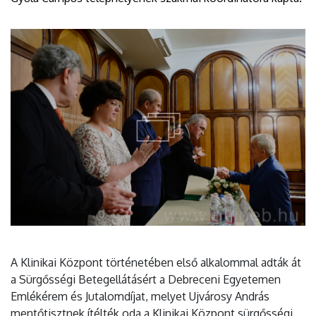
A Klinikai Központ történetében első alkalommal adták át
a Sürgősségi Betegellátásért a Debreceni Egyetemen
Emlékérem és Jutalomdíjat, melyet Ujvárosy András
mentőtisztnek ítélték oda a Klinikai Központ sürgősségi