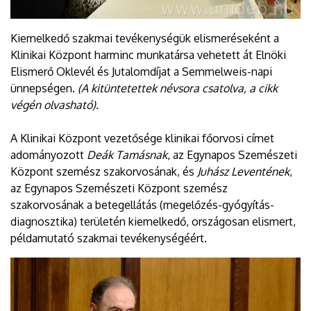
Kiemelkedő szakmai tevékenységük elismeréseként a
Klinikai Központ harminc munkatársa vehetett át Elnöki
Elismerő Oklevél és Jutalomdíjat a Semmelweis-napi
ünnepségen.
(A kitüntetettek névsora csatolva, a cikk
végén olvasható).
A Klinikai Központ vezetősége klinikai főorvosi címet
adományozott
Deák Tamásnak
, az Egynapos Szemészeti
Központ szemész szakorvosának, és
Juhász Leventének
,
az Egynapos Szemészeti Központ szemész
szakorvosának a betegellátás (megelőzés-gyógyítás-
diagnosztika) területén kiemelkedő, országosan elismert,
példamutató szakmai tevékenységéért.