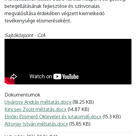
betegellátásának fejlesztése és színvonalas
megvalósítása érdekében végzett kiemelkedő
tevékenysége elismeréseként.
Sajtóközpont - CzA
Dokumentumok
Ujvárosy András méltatás.docx
(18.25 KB)
Kincses Zsolt méltatás.docx
(14.87 KB)
Elnöki Elismerő Oklevelet és Jutalomdíj.docx
(15.3 KB)
Altorjay István méltatás.docx
(15.85 KB)