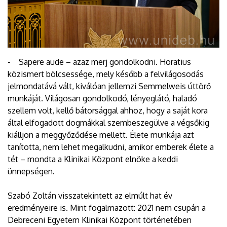
- Sapere aude – azaz merj gondolkodni. Horatius
közismert bölcsessége, mely később a felvilágosodás
jelmondatává vált, kiválóan jellemzi Semmelweis úttörő
munkáját. Világosan gondolkodó, lényeglátó, haladó
szellem volt, kellő bátorsággal ahhoz, hogy a saját kora
által elfogadott dogmákkal szembeszegülve a végsőkig
kiálljon a meggyőződése mellett. Élete munkája azt
tanította, nem lehet megalkudni, amikor emberek élete a
tét – mondta a Klinikai Központ elnöke a keddi
ünnepségen.
Szabó Zoltán visszatekintett az elmúlt hat év
eredményeire is. Mint fogalmazott: 2021 nem csupán a
Debreceni Egyetem Klinikai Központ történetében