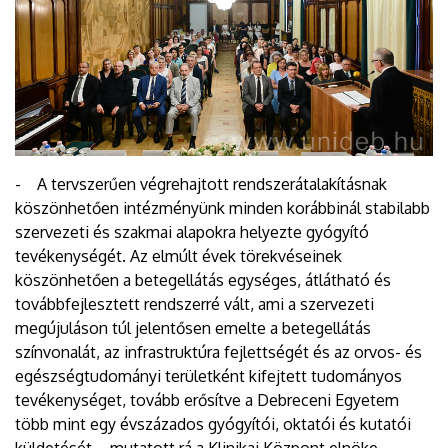
- A tervszerűen végrehajtott rendszerátalakításnak
köszönhetően intézményünk minden korábbinál stabilabb
szervezeti és szakmai alapokra helyezte gyógyító
tevékenységét. Az elmúlt évek törekvéseinek
köszönhetően a betegellátás egységes, átlátható és
továbbfejlesztett rendszerré vált, ami a szervezeti
megújuláson túl jelentősen emelte a betegellátás
színvonalát, az infrastruktúra fejlettségét és az orvos- és
egészségtudományi területként kifejtett tudományos
tevékenységet, tovább erősítve a Debreceni Egyetem
több mint egy évszázados gyógyítói, oktatói és kutatói