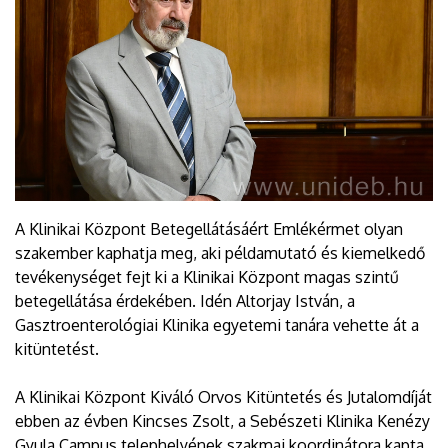
A Klinikai Központ Betegellátásáért Emlékérmet olyan
szakember kaphatja meg, aki példamutató és kiemelkedő
tevékenységet fejt ki a Klinikai Központ magas szintű
betegellátása érdekében. Idén Altorjay István, a
Gasztroenterológiai Klinika egyetemi tanára vehette át a
kitüntetést.
A Klinikai Központ Kiváló Orvos Kitüntetés és Jutalomdíját
ebben az évben Kincses Zsolt, a Sebészeti Klinika Kenézy
Gyula Campus telephelyének szakmai koordinátora kapta.