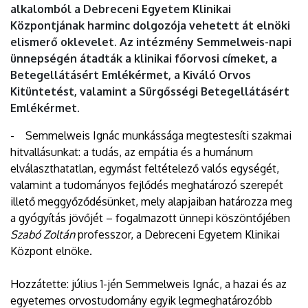
alkalomból a Debreceni Egyetem Klinikai
Központjának harminc dolgozója vehetett át elnöki
elismerő oklevelet. Az intézmény Semmelweis-napi
ünnepségén átadták a klinikai főorvosi címeket, a
Betegellátásért Emlékérmet, a Kiváló Orvos
Kitüntetést, valamint a Sürgősségi Betegellátásért
Emlékérmet.
- Semmelweis Ignác munkássága megtestesíti szakmai
hitvallásunkat: a tudás, az empátia és a humánum
elválaszthatatlan, egymást feltételező valós egységét,
valamint a tudományos fejlődés meghatározó szerepét
illető meggyőződésünket, mely alapjaiban határozza meg
a gyógyítás jövőjét – fogalmazott ünnepi köszöntőjében
Szabó Zoltán
professzor, a Debreceni Egyetem Klinikai
Központ elnöke.
Hozzátette: július 1-jén Semmelweis Ignác, a hazai és az
egyetemes orvostudomány egyik legmeghatározóbb