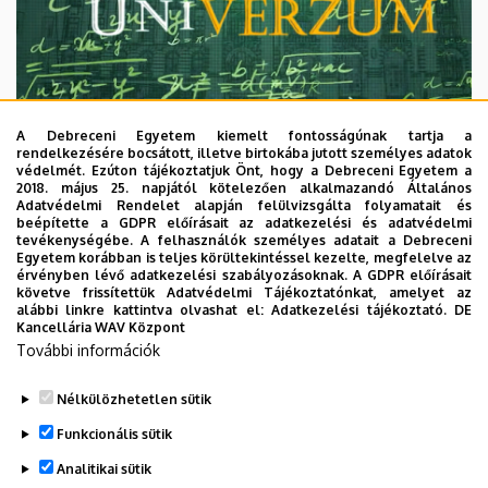
A Debreceni Egyetem kiemelt fontosságúnak tartja a
rendelkezésére bocsátott, illetve birtokába jutott személyes adatok
védelmét. Ezúton tájékoztatjuk Önt, hogy a Debreceni Egyetem a
2018. május 25. napjától kötelezően alkalmazandó Általános
Adatvédelmi Rendelet alapján felülvizsgálta folyamatait és
2026. augusztus 7.
beépítette a GDPR előírásait az adatkezelési és adatvédelmi
Univerzum: A Debreceni Egyetem
tevékenységébe. A felhasználók személyes adatait a Debreceni
Egyetem korábban is teljes körültekintéssel kezelte, megfelelve az
titkos receptjei
érvényben lévő adatkezelési szabályozásoknak. A GDPR előírásait
követve frissítettük Adatvédelmi Tájékoztatónkat, amelyet az
alábbi linkre kattintva olvashat el:
Adatkezelési tájékoztató.
DE
KUTATÁS
TUDOMÁNY
Kancellária WAV Központ
További információk
Nélkülözhetetlen sütik
Funkcionális sütik
Analitikai sütik