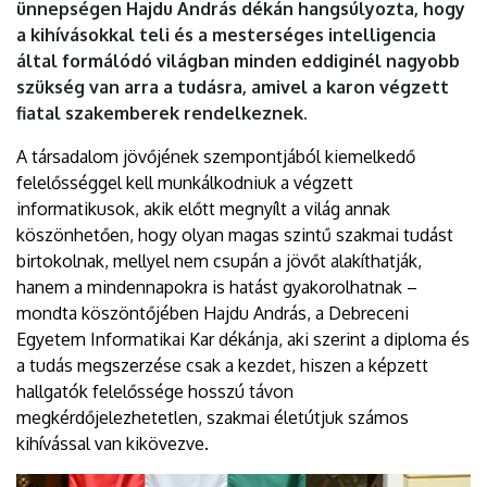
ünnepségen Hajdu András dékán hangsúlyozta, hogy
a kihívásokkal teli és a mesterséges intelligencia
által formálódó világban minden eddiginél nagyobb
szükség van arra a tudásra, amivel a karon végzett
fiatal szakemberek rendelkeznek.
A társadalom jövőjének szempontjából kiemelkedő
felelősséggel kell munkálkodniuk a végzett
informatikusok, akik előtt megnyílt a világ annak
köszönhetően, hogy olyan magas szintű szakmai tudást
birtokolnak, mellyel nem csupán a jövőt alakíthatják,
hanem a mindennapokra is hatást gyakorolhatnak –
mondta köszöntőjében Hajdu András, a Debreceni
Egyetem Informatikai Kar dékánja, aki szerint a diploma és
a tudás megszerzése csak a kezdet, hiszen a képzett
hallgatók felelőssége hosszú távon
megkérdőjelezhetetlen, szakmai életútjuk számos
kihívással van kikövezve.