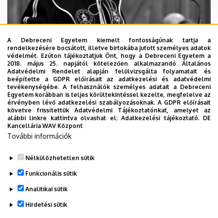
A Debreceni Egyetem kiemelt fontosságúnak tartja a
rendelkezésére bocsátott, illetve birtokába jutott személyes adatok
védelmét. Ezúton tájékoztatjuk Önt, hogy a Debreceni Egyetem a
2018. május 25. napjától kötelezően alkalmazandó Általános
Adatvédelmi Rendelet alapján felülvizsgálta folyamatait és
2026. augusztus 5.
beépítette a GDPR előírásait az adatkezelési és adatvédelmi
Díszdoktorát gyászolja a Debreceni
tevékenységébe. A felhasználók személyes adatait a Debreceni
Egyetem korábban is teljes körültekintéssel kezelte, megfelelve az
Egyetem
érvényben lévő adatkezelési szabályozásoknak. A GDPR előírásait
követve frissítettük Adatvédelmi Tájékoztatónkat, amelyet az
alábbi linkre kattintva olvashat el:
Adatkezelési tájékoztató.
DE
INTÉZMÉNYI
TTK
TUDOMÁNY
Kancellária WAV Központ
További információk
Nélkülözhetetlen sütik
Funkcionális sütik
Analitikai sütik
Hirdetési sütik