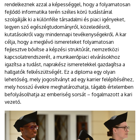
rendelkeznek azzal a képességgel, hogy a folyamatosan
fejlődő informatika terén széles körű tudástárral
szolgálják ki a különféle társadalmi és piaci igényeket,
legyen szó egészégtudományról, közeledésről,
kutatásokról vagy mindennapi tevékenységekről. A kar
célja, hogy a meglévő ismereteket folyamatosan
fejlesztve bővítse a képzési struktúrát, nemzetközi
kapcsolatrendszerét, a munkaerőpiaci elvárásokhoz
igazítsa a tudást, naprakész ismeretekkel gazdagítsa a
hallgatók felkészültségét. Ez a diploma egy olyan
lehetőség, mely jogosítványt ad egy karrier felépítéséhez,
mely hosszú évekre meghatározhatja, tágabb értelemben
befolyásolhatja az emberiség sorsát – fogalmazott a kari
vezető.