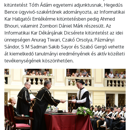
kitüntetést Tóth Ádám egyetemi adjunktusnak, Hegedűs
Bence ügyvivő-szakértőnek adományozta, az Informatikai
Kar Hallgatói Emlékérme kitüntetésben pedig Ahmed
Bhouri, valamint Zombori Dániel Márk részesült. Az
Informatikai Kar Dékánjának Dicsérete kitüntetést az idei
ünnepségen Anurag Tiwari, Czakó Orsolya, Pázmányi
Sándor, S M Sadman Sakib Sayor és Szabó Gergő vehette
át kiemelkedő tanulmányi eredményének és aktív közéleti
tevékenységének köszönhetően.