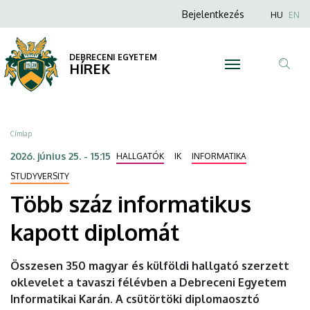
Több
Ugrás
Anonim
Nyel
Bejelentkezés
HU
EN
a
Felhasználói
száz
tartalomra
fiók
DEBRECENI EGYETEM
informatikus
HÍREK
menüje
Tar
kapott
ker
diplomát
Morzsa
Címlap
|
2026. június 25. - 15:15
HALLGATÓK
IK
INFORMATIKA
DEBRECENI
STUDYVERSITY
Több száz informatikus
EGYETEM
kapott diplomát
Összesen 350 magyar és külföldi hallgató szerzett
oklevelet a tavaszi félévben a Debreceni Egyetem
Informatikai Karán. A csütörtöki diplomaosztó