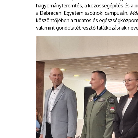
hagyományteremtés, a közösségépítés és a pr
a Debreceni Egyetem szolnoki campusán.
Mór
köszöntőjében a tudatos és egészségközpontú 
valamint gondolatébresztő találkozásnak nev