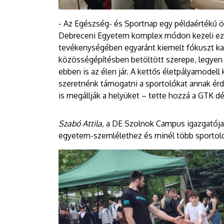
- Az Egészség- és Sportnap egy példaértékű ö
Debreceni Egyetem komplex módon kezeli ezt a
tevékenységében egyaránt kiemelt fókuszt ka
közösségépítésben betöltött szerepe, legyen 
ebben is az élen jár. A kettős életpályamodell 
szeretnénk támogatni a sportolókat annak érd
is megállják a helyüket – tette hozzá a GTK dé
Szabó Attila
, a DE Szolnok Campus igazgatója
egyetem-szemlélethez és minél több sportoló 