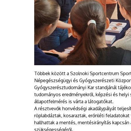
Többek között a Szolnoki Sportcentrum Sport
Népegészségügyi és Gyógyszerészeti Központ
Gyógyszerésztudományi Kar standjánál tájéko
tudományos eredményekről, képzési és helyi 
állapotfelmérés is várta a látogatókat.
A résztvevők honvédségi akadálypályát teljesí
röplabdáztak, kosaraztak, erőnléti feladatok
hallhattak a mentés, mentésirányítás kapcsán
szükségességéről.