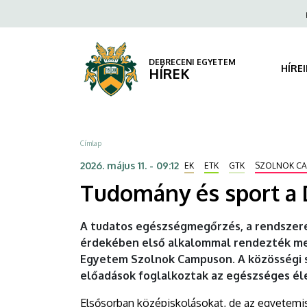
Tudomány
Ugrás
Fels
a
navi
és
tartalomra
sport
DEBRECENI EGYETEM
HÍRE
HÍREK
a
DE
Morzsa
Címlap
Szolnok
2026. május 11. - 09:12
EK
ETK
GTK
SZOLNOK C
Campuson
Tudomány és sport a
|
A tudatos egészségmegőrzés, a rendszere
DEBRECENI
érdekében első alkalommal rendezték me
Egyetem Szolnok Campuson. A közösségi 
EGYETEM
előadások foglalkoztak az egészséges éle
Elsősorban középiskolásokat, de az egyetemis