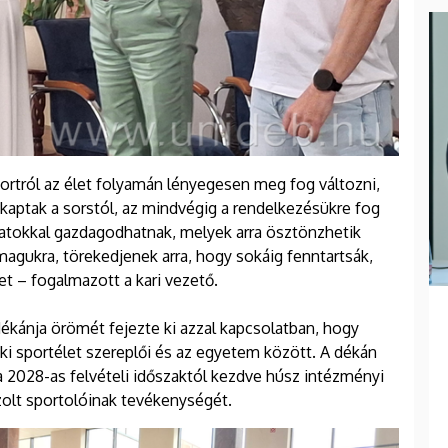
portról az élet folyamán lényegesen meg fog változni,
kaptak a sorstól, az mindvégig a rendelkezésükre fog
olatokkal gazdagodhatnak, melyek arra ösztönzhetik
magukra, törekedjenek arra, hogy sokáig fenntartsák,
et – fogalmazott a kari vezető.
ékánja örömét fejezte ki azzal kapcsolatban, hogy
i sportélet szereplői és az egyetem között. A dékán
 2028-as felvételi időszaktól kezdve húsz intézményi
zolt sportolóinak tevékenységét.