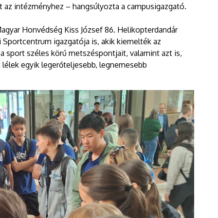
et az intézményhez – hangsúlyozta a campusigazgató.
Magyar Honvédség Kiss József 86. Helikopterdandár
i Sportcentrum igazgatója is, akik kiemelték az
 sport széles körű metszéspontjait, valamint azt is,
 lélek egyik legerőteljesebb, legnemesebb