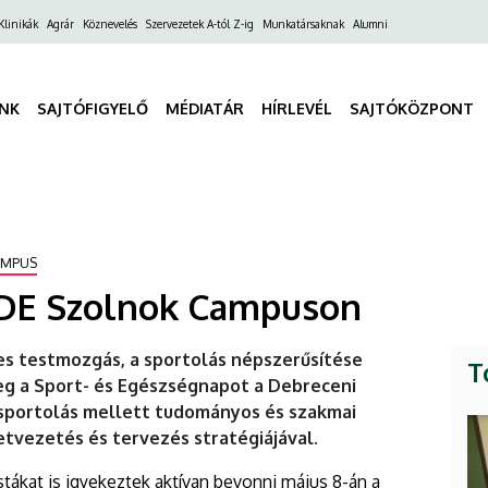
ő
Klinikák
Agrár
Köznevelés
Szervezetek A-tól Z-ig
Munkatársaknak
Alumni
gáció
INK
SAJTÓFIGYELŐ
MÉDIATÁR
HÍRLEVÉL
SAJTÓKÖZPONT
AMPUS
 DE Szolnok Campuson
s testmozgás, a sportolás népszerűsítése
T
g a Sport- és Egészségnapot a Debreceni
sportolás mellett tudományos és szakmai
tvezetés és tervezés stratégiájával.
tákat is igyekeztek aktívan bevonni május 8-án a