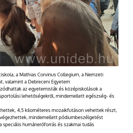
iskola, a Mathias Corvinus Collegium, a Nemzeti
, valamint a Debreceni Egyetem
zódhattak az egyetemisták és középiskolások a
sportolási lehetőségekről, mindemellett egészség- és
thettek, 4,5 kilométeres mozaikfutáson vehettek részt,
at végezhettek, mindemellett pódiumbeszélgetést
 a speciális humánerőforrás és szakmai tudás