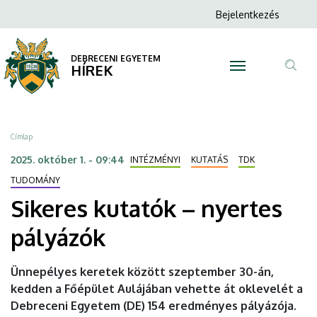
Sikeres
Ugrás
Anonim
Bejelentkezés
a
N
Felhasználói
kutatók
tartalomra
fiók
DEBRECENI EGYETEM
–
HÍREK
menüje
Tar
nyertes
ker
pályázók
Morzsa
Címlap
|
2025. október 1. - 09:44
INTÉZMÉNYI
KUTATÁS
TDK
DEBRECENI
TUDOMÁNY
Sikeres kutatók – nyertes
EGYETEM
pályázók
Ünnepélyes keretek között szeptember 30-án,
kedden a Főépület Aulájában vehette át oklevelét a
Debreceni Egyetem (DE) 154 eredményes pályázója.