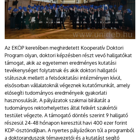
Az EKÖP keretében meghirdetett Kooperatív Doktori
Program olyan, doktori képzésben részt vevő hallgatókat
támogat, akik az egyetemen eredményes kutatási
tevékenységet folytatnak és akik doktori hallgatói
státuszuk mellett a felsőoktatási intézményen kívül,
elsősorban vállalatoknál végeznek kutatómunkát, amely
elősegíti tudományos eredményeik gyakorlati
hasznosulását. A pályázatok szakmai bírálatát a
tudományos rektorhelyettes által felkért szakértői
testület végezte. A támogató döntés szerint 9 hallgató
részesül 24-48 hónapon keresztül havi 400 ezer forint
KDP-ösztöndíjban. A nyertes pályázókon túl a programból
a doktoranduszok témavezetői és a kutatást segítő