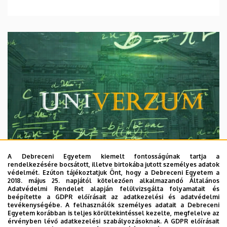
A Debreceni Egyetem kiemelt fontosságúnak tartja a
rendelkezésére bocsátott, illetve birtokába jutott személyes adatok
védelmét. Ezúton tájékoztatjuk Önt, hogy a Debreceni Egyetem a
2018. május 25. napjától kötelezően alkalmazandó Általános
Adatvédelmi Rendelet alapján felülvizsgálta folyamatait és
2026. augusztus 7.
beépítette a GDPR előírásait az adatkezelési és adatvédelmi
Univerzum: A Debreceni Egyetem
tevékenységébe. A felhasználók személyes adatait a Debreceni
Egyetem korábban is teljes körültekintéssel kezelte, megfelelve az
titkos receptjei
érvényben lévő adatkezelési szabályozásoknak. A GDPR előírásait