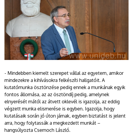
- Mindebben kiemelt szerepet vállal az egyetem, amikor
mindezekre a kihívásokra felkészíti hallgatóit. A
kutatómunka ösztönzése pedig ennek a munkának egyik
fontos állomása, az az ösztöndíj pedig, amelynek
elnyerését mától az átvett oklevél is igazolja, az eddig
végzett munka elismerése is egyben. Igazolja, hogy
kutatásaik során jó úton járnak, egyben biztatást is jelent
arra, hogy folytassák a megkezdett munkát –
hangsúlyozta Csernoch László.