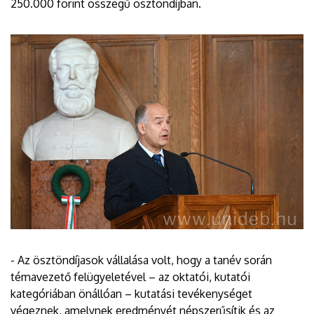
250.000 forint összegű ösztöndíjban.
- Az ösztöndíjasok vállalása volt, hogy a tanév során
témavezető felügyeletével – az oktatói, kutatói
kategóriában önállóan – kutatási tevékenységet
végeznek, amelynek eredményét népszerűsítik és az