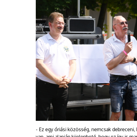
- Ez egy óriási közösség, nemcsak debreceni, 
van, ami alapján kijelenhető, hogy ez így is m