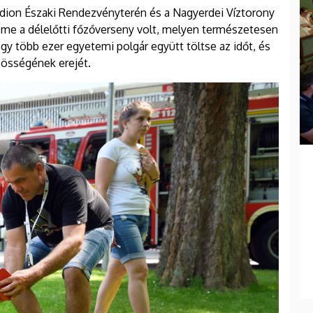
adion Északi Rendezvényterén és a Nagyerdei Víztorony
me a délelőtti főzőverseny volt, melyen természetesen
y több ezer egyetemi polgár együtt töltse az időt, és
zösségének erejét.