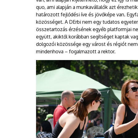
quo, ami alapján a munkavállalók azt érezhet
határozott fejlődési íve és jövőképe van. Egyf
közösséget. A DErbi nem egy tudatos egyetemi
összetartozás érzésének egyéb platformjai ne
együtt, akiktől korábban segítséget kaptak v
dolgozói közössége egy várost és régiót nemesí
mindenhova – fogalmazott a rektor.