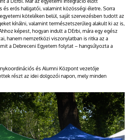
t a DErbi. Már az egyetemi integráció előtt
és erős hallgatói, valamint közösségi életre. Sorra
n egyetemi köteléken belül, saját szervezésben tudott az
et kínálni, valamint természetszerűleg alakult ki az is,
 Ahhoz képest, hogyan indult a DErbi, mára egy egész
ai, hanem nemzetközi viszonylatban is ritka az a
mit a Debreceni Egyetem folytat – hangsúlyozta a
vénykoordinációs és Alumni Központ vezetője
ttek részt az idei dolgozói napon, mely minden