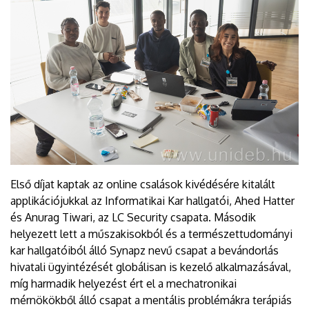
Első díjat kaptak az online csalások kivédésére kitalált
applikációjukkal az Informatikai Kar hallgatói, Ahed Hatter
és Anurag Tiwari, az LC Security csapata. Második
helyezett lett a műszakisokból és a természettudományi
kar hallgatóiból álló Synapz nevű csapat a bevándorlás
hivatali ügyintézését globálisan is kezelő alkalmazásával,
míg harmadik helyezést ért el a mechatronikai
mérnökökből álló csapat a mentális problémákra terápiás