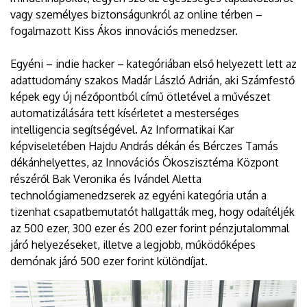
vagy személyes biztonságunkról az online térben –
fogalmazott Kiss Ákos innovációs menedzser.
Egyéni – indie hacker – kategóriában első helyezett lett az
adattudomány szakos Madár László Adrián, aki Számfestő
képek egy új nézőpontból című ötletével a művészet
automatizálására tett kísérletet a mesterséges
intelligencia segítségével. Az Informatikai Kar
képviseletében Hajdu András dékán és Bérczes Tamás
dékánhelyettes, az Innovációs Ökoszisztéma Központ
részéről Bak Veronika és Ivándel Aletta
technológiamenedzserek az egyéni kategória után a
tizenhat csapatbemutatót hallgatták meg, hogy odaítéljék
az 500 ezer, 300 ezer és 200 ezer forint pénzjutalommal
járó helyezéseket, illetve a legjobb, működőképes
demónak járó 500 ezer forint különdíjat.