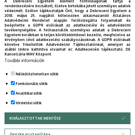
A Debreceni Egyetem kiemelt fontosságúnak tartja a
rendelkezésére bocsátott, illetve birtokába jutott személyes adatok
védelmét. Ezúton tájékoztatjuk Önt, hogy a Debreceni Egyetem a
2018. május 25. napjától kötelezően alkalmazandó Általános
Adatvédelmi Rendelet alapján felülvizsgálta folyamatait és
2026. augusztus 7.
beépítette a GDPR előírásait az adatkezelési és adatvédelmi
Univerzum: A Debreceni Egyetem
tevékenységébe. A felhasználók személyes adatait a Debreceni
Egyetem korábban is teljes körültekintéssel kezelte, megfelelve az
titkos receptjei
érvényben lévő adatkezelési szabályozásoknak. A GDPR előírásait
követve frissítettük Adatvédelmi Tájékoztatónkat, amelyet az
alábbi linkre kattintva olvashat el:
Adatkezelési tájékoztató.
DE
KUTATÁS
TUDOMÁNY
Kancellária WAV Központ
További információk
Nélkülözhetetlen sütik
Funkcionális sütik
Analitikai sütik
Hirdetési sütik
KIVÁLASZTOTTAK MENTÉSE
WITHDRAW CONSENT
DEBRECENI EGYETEM
ÖSSZES ELUTASÍTÁSA