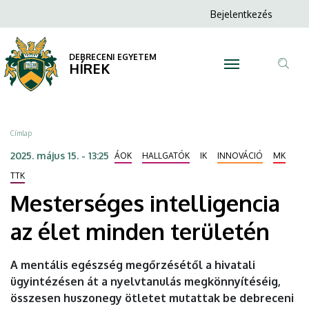
Mesterséges
Ugrás
Anonim
Bejelentkezés
a
N
Felhasználói
intelligencia
tartalomra
fiók
DEBRECENI EGYETEM
az
HÍREK
menüje
Tar
élet
ker
minden
Morzsa
Címlap
területén
2025. május 15. - 13:25
ÁOK
HALLGATÓK
IK
INNOVÁCIÓ
MK
|
TTK
Mesterséges intelligencia
DEBRECENI
az élet minden területén
EGYETEM
A mentális egészség megőrzésétől a hivatali
ügyintézésen át a nyelvtanulás megkönnyítéséig,
összesen huszonegy ötletet mutattak be debreceni