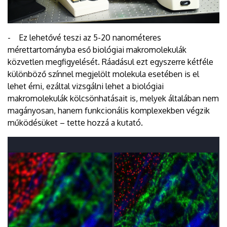
- Ez lehetővé teszi az 5-20 nanométeres
mérettartományba eső biológiai makromolekulák
közvetlen megfigyelését. Ráadásul ezt egyszerre kétféle
különböző színnel megjelölt molekula esetében is el
lehet érni, ezáltal vizsgálni lehet a biológiai
makromolekulák kölcsönhatásait is, melyek általában nem
magányosan, hanem funkcionális komplexekben végzik
működésüket – tette hozzá a kutató.