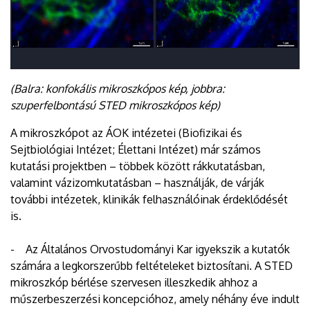
(Balra: konfokális mikroszkópos kép, jobbra:
szuperfelbontású STED mikroszkópos kép)
A mikroszkópot az ÁOK intézetei (Biofizikai és
Sejtbiológiai Intézet; Élettani Intézet) már számos
kutatási projektben – többek között rákkutatásban,
valamint vázizomkutatásban – használják, de várják
további intézetek, klinikák felhasználóinak érdeklődését
is.
- Az Általános Orvostudományi Kar igyekszik a kutatók
számára a legkorszerűbb feltételeket biztosítani. A STED
mikroszkóp bérlése szervesen illeszkedik ahhoz a
műszerbeszerzési koncepcióhoz, amely néhány éve indult