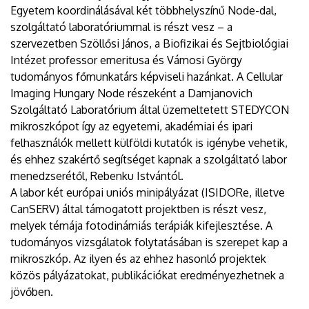
Egyetem koordinálásával két többhelyszínű Node-dal,
szolgáltató laboratóriummal is részt vesz – a
szervezetben Szöllősi János, a Biofizikai és Sejtbiológiai
Intézet professor emeritusa és Vámosi György
tudományos főmunkatárs képviseli hazánkat. A Cellular
Imaging Hungary Node részeként a Damjanovich
Szolgáltató Laboratórium által üzemeltetett STEDYCON
mikroszkópot így az egyetemi, akadémiai és ipari
felhasználók mellett külföldi kutatók is igénybe vehetik,
és ehhez szakértő segítséget kapnak a szolgáltató labor
menedzserétől, Rebenku Istvántól.
A labor két európai uniós minipályázat (ISIDORe, illetve
CanSERV) által támogatott projektben is részt vesz,
melyek témája fotodinámiás terápiák kifejlesztése. A
tudományos vizsgálatok folytatásában is szerepet kap a
mikroszkóp. Az ilyen és az ehhez hasonló projektek
közös pályázatokat, publikációkat eredményezhetnek a
jövőben.