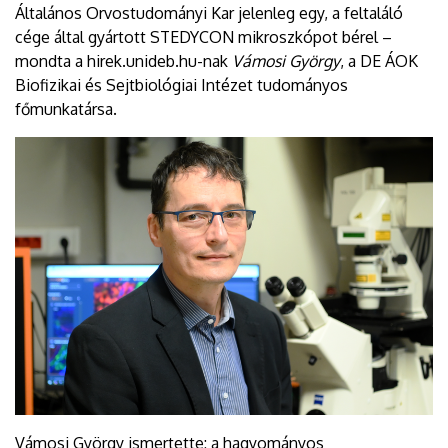
Általános Orvostudományi Kar jelenleg egy, a feltaláló
cége által gyártott STEDYCON mikroszkópot bérel –
mondta a hirek.unideb.hu-nak
Vámosi György
, a DE ÁOK
Biofizikai és Sejtbiológiai Intézet tudományos
főmunkatársa.
Vámosi György ismertette: a hagyományos