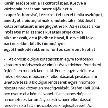
Karán elsősorban a rákkutatásban, illetve a
vázizomkutatásban használják azt a
szuperfelbontású, lézerrel felszerelt mikroszkópot,
amellyel a biológiai makromolekulák működését,
kölcsönhatásait is megfigyelhetik. Az eszközt a kar
intézetei már számos kutatási projektben
alkalmazzák, de a jövőben hazai, illetve külföldi
partnerekkel közös tudományos
együttműködésekben is fontos szerepet kaphat.
- Az orvosbiológiai kutatásokban egyre fontosabb
képalkotó módszerek az elmúlt évtizedekben forradalmi
fejlődésen mentek keresztül. Ennek egyik vetülete a
mikroszkópos módszerek felbontásának javulása, ami
lehetővé teszi a biológiai rendszerek egyre finomabb
részleteinek közvetlen megfigyelését. Stefan Hell 2014-
ben nyerte el a kémiai Nobel-díjat a nanoszkópia, a
nanométeres tartományba eső szuperfelbontással
rendelkező STED mikroszkópia kifejlesztéséért. Az