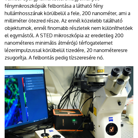
fénymikroszkópiák felbontása a látható fény
hullámhosszának körülbelül a fele, 200 nanométer, ami a
milliméter ötezred része. Az ennél közelebb található
objektumok, ennél finomabb részletek nem különíthetőek
el egymástól. A STED mikroszkópia az eredetileg 200
nanométeres minimális átmérőjű térfogatelemet
lézerimpulzussal körülbelül tizedére, 20 nanométeresre
zsugorítja. A felbontás pedig tízszeresére nő.