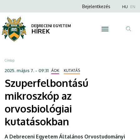
Szuperfelbontású
Ugrás
Anonim
Nyel
Bejelentkezés
HU
EN
a
Felhasználói
mikroszkóp
tartalomra
fiók
DEBRECENI EGYETEM
az
HÍREK
menüje
Tar
orvosbiológiai
ker
kutatásokban
Morzsa
Címlap
|
2025. május 7. - 09:31
ÁOK
KUTATÁS
Szuperfelbontású
DEBRECENI
mikroszkóp az
EGYETEM
orvosbiológiai
kutatásokban
A Debreceni Egyetem Általános Orvostudományi