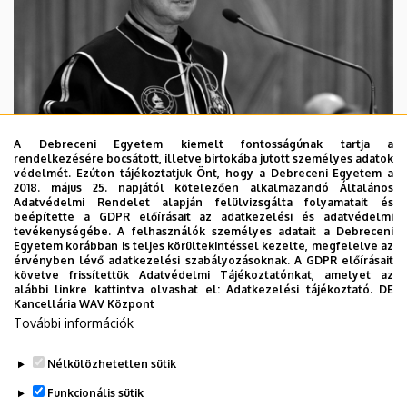
A Debreceni Egyetem kiemelt fontosságúnak tartja a
rendelkezésére bocsátott, illetve birtokába jutott személyes adatok
védelmét. Ezúton tájékoztatjuk Önt, hogy a Debreceni Egyetem a
2018. május 25. napjától kötelezően alkalmazandó Általános
Adatvédelmi Rendelet alapján felülvizsgálta folyamatait és
2026. augusztus 5.
beépítette a GDPR előírásait az adatkezelési és adatvédelmi
Díszdoktorát gyászolja a Debreceni
tevékenységébe. A felhasználók személyes adatait a Debreceni
Egyetem korábban is teljes körültekintéssel kezelte, megfelelve az
Egyetem
érvényben lévő adatkezelési szabályozásoknak. A GDPR előírásait
követve frissítettük Adatvédelmi Tájékoztatónkat, amelyet az
alábbi linkre kattintva olvashat el:
Adatkezelési tájékoztató.
DE
INTÉZMÉNYI
TTK
TUDOMÁNY
Kancellária WAV Központ
További információk
Nélkülözhetetlen sütik
Funkcionális sütik