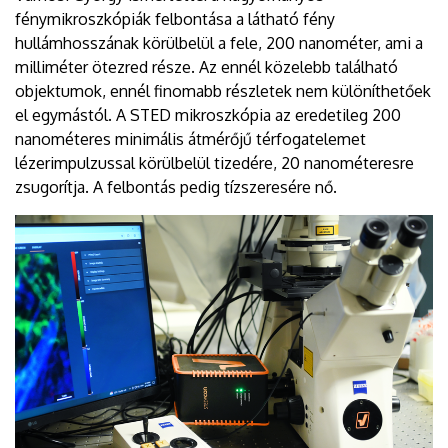
fénymikroszkópiák felbontása a látható fény
hullámhosszának körülbelül a fele, 200 nanométer, ami a
milliméter ötezred része. Az ennél közelebb található
objektumok, ennél finomabb részletek nem különíthetőek
el egymástól. A STED mikroszkópia az eredetileg 200
nanométeres minimális átmérőjű térfogatelemet
lézerimpulzussal körülbelül tizedére, 20 nanométeresre
zsugorítja. A felbontás pedig tízszeresére nő.