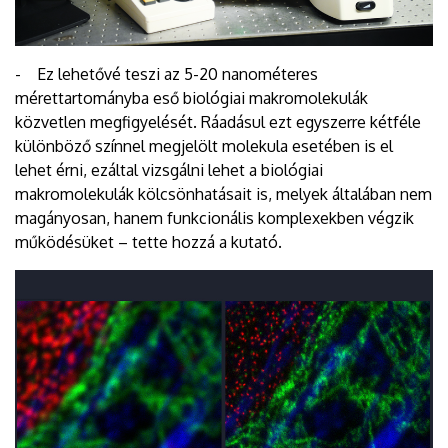
- Ez lehetővé teszi az 5-20 nanométeres
mérettartományba eső biológiai makromolekulák
közvetlen megfigyelését. Ráadásul ezt egyszerre kétféle
különböző színnel megjelölt molekula esetében is el
lehet érni, ezáltal vizsgálni lehet a biológiai
makromolekulák kölcsönhatásait is, melyek általában nem
magányosan, hanem funkcionális komplexekben végzik
működésüket – tette hozzá a kutató.