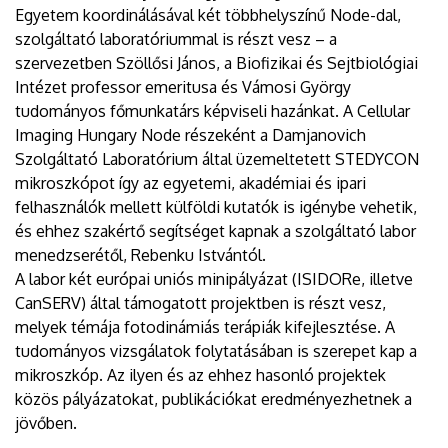
Egyetem koordinálásával két többhelyszínű Node-dal,
szolgáltató laboratóriummal is részt vesz – a
szervezetben Szöllősi János, a Biofizikai és Sejtbiológiai
Intézet professor emeritusa és Vámosi György
tudományos főmunkatárs képviseli hazánkat. A Cellular
Imaging Hungary Node részeként a Damjanovich
Szolgáltató Laboratórium által üzemeltetett STEDYCON
mikroszkópot így az egyetemi, akadémiai és ipari
felhasználók mellett külföldi kutatók is igénybe vehetik,
és ehhez szakértő segítséget kapnak a szolgáltató labor
menedzserétől, Rebenku Istvántól.
A labor két európai uniós minipályázat (ISIDORe, illetve
CanSERV) által támogatott projektben is részt vesz,
melyek témája fotodinámiás terápiák kifejlesztése. A
tudományos vizsgálatok folytatásában is szerepet kap a
mikroszkóp. Az ilyen és az ehhez hasonló projektek
közös pályázatokat, publikációkat eredményezhetnek a
jövőben.