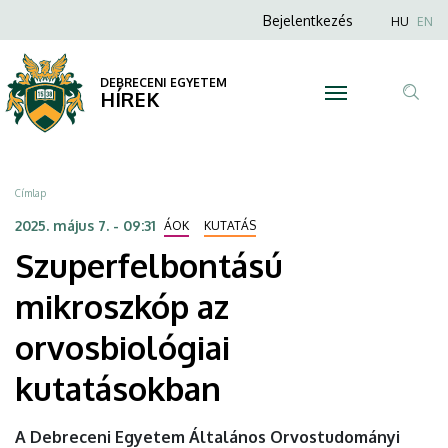
Szuperfelbontású
Ugrás
Anonim
Nyel
Bejelentkezés
HU
EN
a
Felhasználói
mikroszkóp
tartalomra
fiók
DEBRECENI EGYETEM
az
HÍREK
menüje
Tar
orvosbiológiai
ker
kutatásokban
Morzsa
Címlap
|
2025. május 7. - 09:31
ÁOK
KUTATÁS
Szuperfelbontású
DEBRECENI
mikroszkóp az
EGYETEM
orvosbiológiai
kutatásokban
A Debreceni Egyetem Általános Orvostudományi