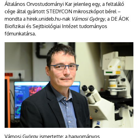
Általános Orvostudományi Kar jelenleg egy, a feltaláló
cége által gyártott STEDYCON mikroszkópot bérel –
mondta a hirek.unideb.hu-nak
Vámosi György
, a DE ÁOK
Biofizikai és Sejtbiológiai Intézet tudományos
főmunkatársa.
Vámosi György ismertette: a hagyományos