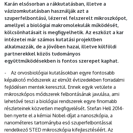
Karán elsősorban a rákkutatásban, illetve a
vázizomkutatásban használják azt a
szuperfelbontású, lézerrel felszerelt mikroszkópot,
amellyel a biológiai makromolekulák működését,
kölcsönhatásait is megfigyelhetik. Az eszközt a kar
intézetei már számos kutatási projektben
alkalmazzák, de a jövőben hazai, illetve külföldi
partnerekkel közös tudományos
együttműködésekben is fontos szerepet kaphat.
- Az orvosbiológiai kutatásokban egyre fontosabb
képalkotó módszerek az elmúlt évtizedekben forradalmi
fejlődésen mentek keresztül. Ennek egyik vetülete a
mikroszkópos módszerek felbontásának javulása, ami
lehetővé teszi a biológiai rendszerek egyre finomabb
részleteinek közvetlen megfigyelését. Stefan Hell 2014-
ben nyerte el a kémiai Nobel-díjat a nanoszkópia, a
nanométeres tartományba eső szuperfelbontással
rendelkező STED mikroszkópia kifejlesztéséért. Az