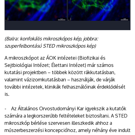
(Balra: konfokális mikroszkópos kép, jobbra:
szuperfelbontású STED mikroszkópos kép)
A mikroszkópot az ÁOK intézetei (Biofizikai és
Sejtbiológiai Intézet; Élettani Intézet) már számos
kutatási projektben – többek között rákkutatásban,
valamint vázizomkutatásban – használják, de várják
további intézetek, klinikák felhasználóinak érdeklődését
is.
- Az Általános Orvostudományi Kar igyekszik a kutatók
számára a legkorszerűbb feltételeket biztosítani. A STED
mikroszkóp bérlése szervesen illeszkedik ahhoz a
műszerbeszerzési koncepcióhoz, amely néhány éve indult