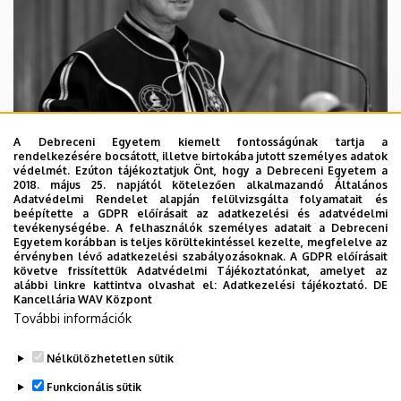
A Debreceni Egyetem kiemelt fontosságúnak tartja a
rendelkezésére bocsátott, illetve birtokába jutott személyes adatok
védelmét. Ezúton tájékoztatjuk Önt, hogy a Debreceni Egyetem a
2018. május 25. napjától kötelezően alkalmazandó Általános
Adatvédelmi Rendelet alapján felülvizsgálta folyamatait és
2026. augusztus 5.
beépítette a GDPR előírásait az adatkezelési és adatvédelmi
Díszdoktorát gyászolja a Debreceni
tevékenységébe. A felhasználók személyes adatait a Debreceni
Egyetem korábban is teljes körültekintéssel kezelte, megfelelve az
Egyetem
érvényben lévő adatkezelési szabályozásoknak. A GDPR előírásait
követve frissítettük Adatvédelmi Tájékoztatónkat, amelyet az
alábbi linkre kattintva olvashat el:
Adatkezelési tájékoztató.
DE
INTÉZMÉNYI
TTK
TUDOMÁNY
Kancellária WAV Központ
További információk
Nélkülözhetetlen sütik
Funkcionális sütik