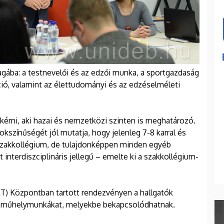
ába: a testnevelői és az edzői munka, a sportgazdaság
ió, valamint az élettudományi és az edzéselméleti
lkérni, aki hazai és nemzetközi szinten is meghatározó.
színűségét jól mutatja, hogy jelenleg 7-8 karral és
szakkollégium, de tulajdonképpen minden egyéb
t interdiszciplináris jellegű – emelte ki a szakkollégium-
ET) Központban tartott rendezvényen a hallgatók
s műhelymunkákat, melyekbe bekapcsolódhatnak.