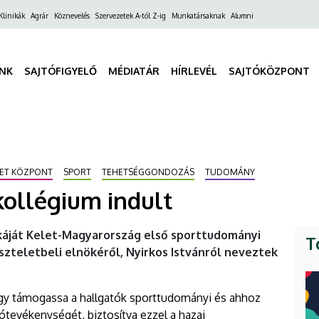
ő
Klinikák
Agrár
Köznevelés
Szervezetek A-tól Z-ig
Munkatársaknak
Alumni
gáció
INK
SAJTÓFIGYELŐ
MÉDIATÁR
HÍRLEVÉL
SAJTÓKÖZPONT
ET KÖZPONT
SPORT
TEHETSÉGGONDOZÁS
TUDOMÁNY
ollégium indult
áját Kelet-Magyarország első sporttudományi
T
szteletbeli elnökéről, Nyirkos Istvánról neveztek
hogy támogassa a hallgatók sporttudományi és ahhoz
tevékenységét, biztosítva ezzel a hazai