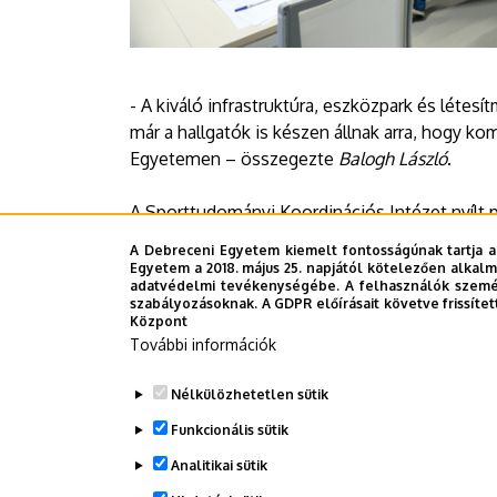
- A kiváló infrastruktúra, eszközpark és létesí
már a hallgatók is készen állnak arra, hogy 
Egyetemen – összegezte
Balogh László
.
A Sporttudományi Koordinációs Intézet nyílt p
Program” keretében a Debreceni Egyetem hall
A Debreceni Egyetem kiemelt fontosságúnak tartja a
program részletes leírása
ide kattintva
elérhet
Egyetem a 2018. május 25. napjától kötelezően alkalm
adatvédelmi tevékenységébe. A felhasználók személ
szabályozásoknak. A GDPR előírásait követve frissítet
Sajtóiroda-TB
Központ
További információk
Last update:
2021. 11. 22. 14:17
Nélkülözhetetlen sütik
Funkcionális sütik
Megosztás
Analitikai sütik