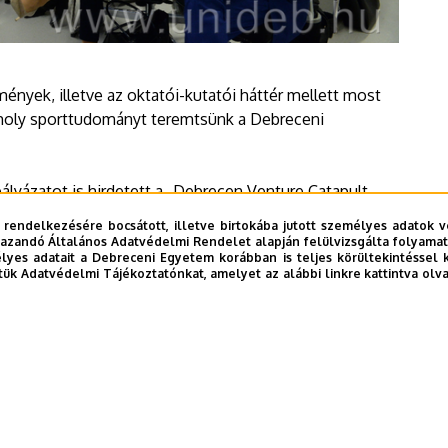
tmények, illetve az oktatói-kutatói háttér mellett most
komoly sporttudományt teremtsünk a Debreceni
ályázatot is hirdetett a „Debrecen Venture Catapult
gatói részére sporttudományi kutatás támogatására. A
 rendelkezésére bocsátott, illetve birtokába jutott személyes adatok v
ő.
azandó Általános Adatvédelmi Rendelet alapján felülvizsgálta folyamata
yes adatait a Debreceni Egyetem korábban is teljes körültekintéssel 
tük Adatvédelmi Tájékoztatónkat, amelyet az alábbi linkre kattintva olv