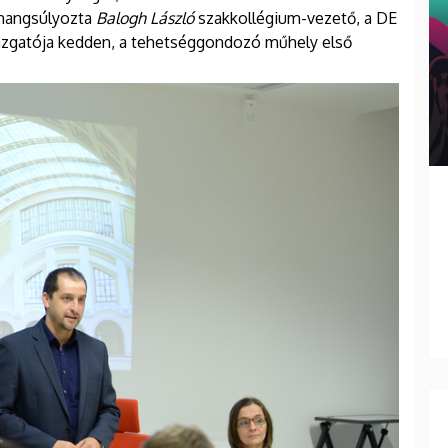
 hangsúlyozta
Balogh László
szakkollégium-vezető, a DE
azgatója kedden, a tehetséggondozó műhely első