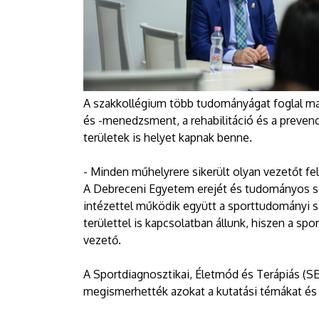
A szakkollégium több tudományágat foglal mag
és -menedzsment, a rehabilitáció és a prevenc
területek is helyet kapnak benne.
- Minden műhelyrere sikerült olyan vezetőt fe
A Debreceni Egyetem erejét és tudományos sok
intézettel működik együtt a sporttudományi 
területtel is kapcsolatban állunk, hiszen a spor
vezető.
A Sportdiagnosztikai, Életmód és Terápiás (S
megismerhették azokat a kutatási témákat é