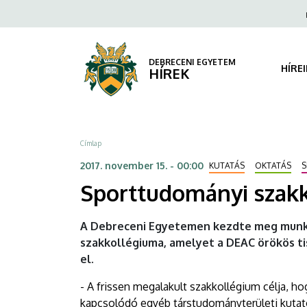
Sporttudományi
Ugrás
Fels
a
navi
szakkollégium
tartalomra
indult
DEBRECENI EGYETEM
HÍRE
HÍREK
|
DEBRECENI
Morzsa
Címlap
EGYETEM
2017. november 15. - 00:00
KUTATÁS
OKTATÁS
S
Sporttudományi szakk
A Debreceni Egyetemen kezdte meg munk
szakkollégiuma, amelyet a DEAC örökös ti
el.
- A frissen megalakult szakkollégium célja, 
kapcsolódó egyéb társtudományterületi kutató