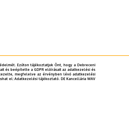
édelmét. Ezúton tájékoztatjuk Önt, hogy a Debreceni
it és beépítette a GDPR előírásait az adatkezelési és
kezelte, megfelelve az érvényben lévő adatkezelési
ashat el:
Adatkezelési tájékoztató.
DE Kancellária WAV