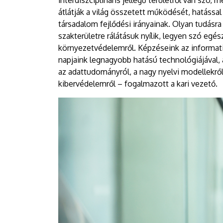
interdiszciplináris jellegű területről van sz
átlátják a világ összetett működését, hatással
társadalom fejlődési irányainak. Olyan tudásr
szakterületre rálátásuk nyílik, legyen szó egés
környezetvédelemről. Képzéseink az informati
napjaink legnagyobb hatású technológiájával,
az adattudományról, a nagy nyelvi modellekről
kibervédelemről – fogalmazott a kari vezető.