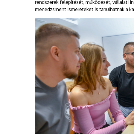
rendszerek felépítését, működését, vállalati i
menedzsment ismereteket is tanulhatnak a kar