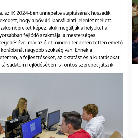
, az IK 2024-ben ünnepelte alapításának huszadik
ekedett, hogy a bővülő iparvállalati jelenlét mellett
 szakembereket képez, akik megállják a helyüket a
gyorsabban fejlődő szakmája, a mesterséges
lterjedésével már az élet minden területén tetten érhető
n korábbinál nagyobb szükség van. Ennek a
temen, a fejlesztéseket, az oktatást és a kutatásokat
 társadalom fejlődésében is fontos szerepet játszik.