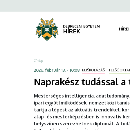
Naprakész
Ugrás
Fels
a
navi
tudással
tartalomra
a
DEBRECENI EGYETEM
HÍRE
HÍREK
társadalom
jövőjéért
Morzsa
Címlap
|
2026. február 13. - 10:08
BEISKOLÁZÁS
FELSŐOKTA
DEBRECENI
Naprakész tudással a 
EGYETEM
Mesterséges intelligencia, adattudomány,
ipari együttműködések, nemzetközi tanús
tartja a lépést az aktuális trendekkel, ko
alap- és mesterképzésben is innovatív ke
helyszínen szerezhetnek diplomát. A tudá