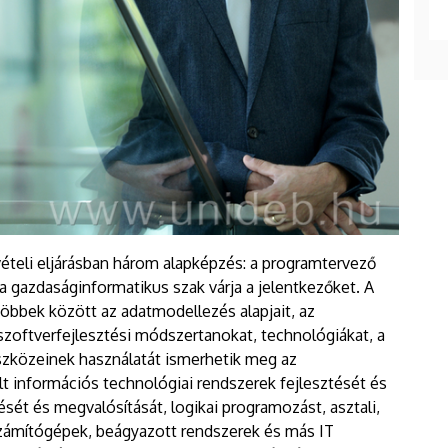
vételi eljárásban három alapképzés: a programtervező
a gazdaságinformatikus szak várja a jelentkezőket. A
többek között az adatmodellezés alapjait, az
szoftverfejlesztési módszertanokat, technológiákat, a
szközeinek használatát ismerhetik meg az
t információs technológiai rendszerek fejlesztését és
sét és megvalósítását, logikai programozást, asztali,
számítógépek, beágyazott rendszerek és más IT