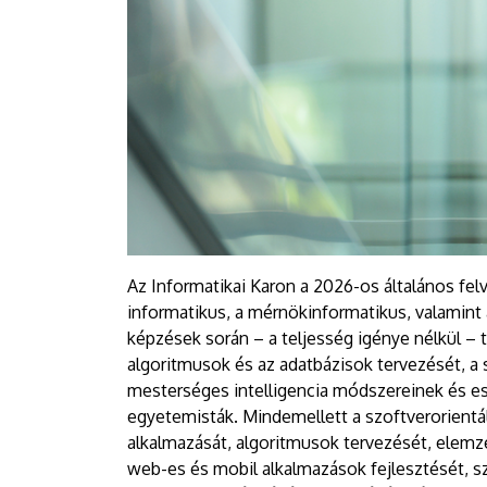
Az Informatikai Karon a 2026-os általános fel
informatikus, a mérnökinformatikus, valamint 
képzések során – a teljesség igénye nélkül – 
algoritmusok és az adatbázisok tervezését, a 
mesterséges intelligencia módszereinek és e
egyetemisták. Mindemellett a szoftverorientál
alkalmazását, algoritmusok tervezését, elemzé
web-es és mobil alkalmazások fejlesztését, 