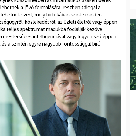
ó, melynek köszönhetően az informatikus szakemberek
 lehetnek a jövő formálására, részben zálogai a
a tehetnek szert, mely birtokában szinte minden
zségügyről, közlekedésről, az üzleti életről vagy éppen
ka teljes spektrumát magukba foglalják kezdve
 a mesterséges intelligenciával vagy legyen szó éppen
 és a szintén egyre nagyobb fontossággal bíró