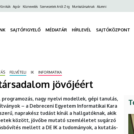
ő
Klinikák
Agrár
Köznevelés
Szervezetek A-tól Z-ig
Munkatársaknak
Alumni
gáció
INK
SAJTÓFIGYELŐ
MÉDIATÁR
HÍRLEVÉL
SAJTÓKÖZPONT
TÁS
FELVÉTELI
IK
INFORMATIKA
társadalom jövőjéért
 programozás, nagy nyelvi modellek, gépi tanulás,
T
ítványok – a Debreceni Egyetem Informatikai Kara
rszerű, naprakész tudást kínál a hallgatóknak, akik
retek között, jövőbe mutató szemléletet sugárzó
sbővítés mellett a DE IK a tudományok, a kutatás-