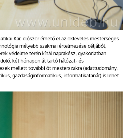
matikai Kar, először érhető el az okleveles mesterséges
chnológia mélyebb szakmai értelmezése céljából,
rek védelme terén kínál naprakész, gyakorlatban
duló, két hónapon át tartó hálózat- és
ezek mellett további öt mesterszakra (adattudomány,
kus, gazdaságinformatikus, informatikatanár) is lehet