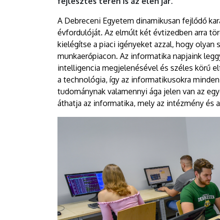
fejlesztés terén is az élen jár.
A Debreceni Egyetem dinamikusan fejlődő kara
évfordulóját. Az elmúlt két évtizedben arra tör
kielégítse a piaci igényeket azzal, hogy olyan
munkaerőpiacon. Az informatika napjaink leg
intelligencia megjelenésével és széles körű e
a technológia, így az informatikusokra minde
tudománynak valamennyi ága jelen van az egye
áthatja az informatika, mely az intézmény és a