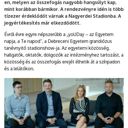
en, melyen az összefogás nagyobb hangsúlyt kap,
mint korábban bármikor. A rendezvényre idén is több
tízezer érdeklődőt várnak a Nagyerdei Stadionba. A
jegyértékesítés már elkezdődött.
Évről évre egyre népszerűbb a „yoUDay – az Egyetem
napja, a Te napod”, a Debreceni Egyetem grandiózus
tanévnyitó stadionshow-ja. Az egyetemi közösség,
hallgatók, oktatók, dolgozók az intézményhez tartozást, a
közösség és az összefogás erejét élhetik át a színpadon
és a lelátókon.