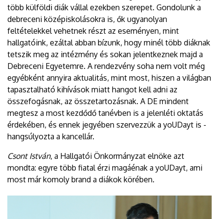
több külföldi diák vállal ezekben szerepet. Gondolunk a
debreceni középiskolásokra is, ők ugyanolyan
feltételekkel vehetnek részt az eseményen, mint
hallgatóink, ezáltal abban bízunk, hogy minél több diáknak
tetszik meg az intézmény és sokan jelentkeznek majd a
Debreceni Egyetemre. A rendezvény soha nem volt még
egyébként annyira aktualitás, mint most, hiszen a világban
tapasztalható kihívások miatt hangot kell adni az
összefogásnak, az összetartozásnak. A DE mindent
megtesz a most kezdődő tanévben is a jelenléti oktatás
érdekében, és ennek jegyében szervezzük a yoUDayt is -
hangsúlyozta a kancellár.
Csont István
, a Hallgatói Önkormányzat elnöke azt
mondta: egyre több fiatal érzi magáénak a yoUDayt, ami
most már komoly brand a diákok körében.