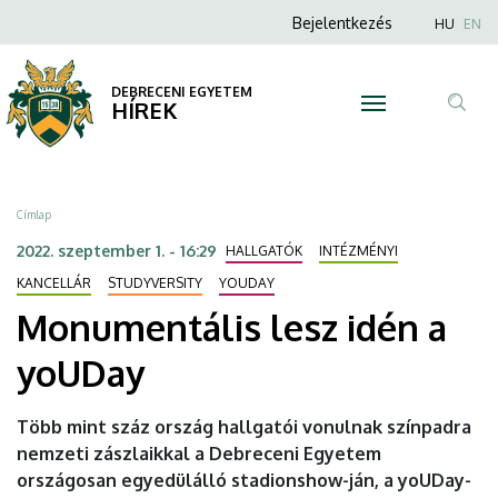
Monumentális
Ugrás
Anonim
Nyel
Bejelentkezés
HU
EN
a
Felhasználói
lesz
tartalomra
fiók
DEBRECENI EGYETEM
idén
HÍREK
menüje
Tar
a
ker
yoUDay
Morzsa
Címlap
|
2022. szeptember 1. - 16:29
HALLGATÓK
INTÉZMÉNYI
DEBRECENI
KANCELLÁR
STUDYVERSITY
YOUDAY
Monumentális lesz idén a
EGYETEM
yoUDay
Több mint száz ország hallgatói vonulnak színpadra
nemzeti zászlaikkal a Debreceni Egyetem
országosan egyedülálló stadionshow-ján, a yoUDay-