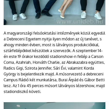
A magyarországi felsőoktatási intézmények közül egyedül
a Debreceni Egyetem nyitja ilyen módon az új tanévet, s
ahogy minden évben, most is látványos produkciókkal,
sztárfellépőkkel készültek a szervezők. A szeptember 14-
én este 19 órakor kezdődő stadionshow-n fellép a Carson
Coma, Azahriah, Horváth Charlie, az Abrakazabra együttes,
Radics Gigi, Szirota Jennifer, Sári Évi, valamint Korda
György is bejelentkezik majd. A műsorvezető a debreceni
Campus Rádió két munkatársa, Burai Árpád és Gábor Betti
lesz. Az 1 óra 45 perces műsort látványos lézershow, majd
stadiondiszkó követi.