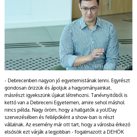
- Debrecenben nagyon jó egyetemistának lenni. Egyrészt
gondosan őrizzük és ápoljuk a hagyományainkat,
másrészt igyekszünk újakat létrehozni. Tanévnyitóból is
kettő van a Debreceni Egyetemen, amire sehol máshol
nincs példa. Nagy öröm, hogy a hallgatók a yoUDay
szervezésében és fellépőként a show-ban is részt
vállalnak. Az esemény már ott tart, hogy a városba érkező
elsősök ezt várják a legjobban - fogalmazott a DEHÖK