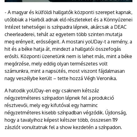
- A magyar és külföldi hallgatók központi szerepet kapnak,
utóbbiak a Hairből adnak elő részleteket és a Könnyűzenei
Intézet tehetségei is színpadra lépnek, akárcsak a DEAC
cheerleaderei, tehát az egyetem több szinten mutatja
meg erényeit, erősségeit. A mostani yoUDay-t a remény, a
hit és a béke hatja át, mindezt a hallgatói összefogás
erősíti. Központi üzenetünk nem is lehet más, mint a béke
megőrzése, mely eddig olyan természetes volt
számunkra, mint a napsütés, most viszont fájdalmasan
nagy veszélybe került – tette hozzá Végh Veronika.
A hatodik yoUDay-en egy csaknem kétszáz
négyzetméteres színpadon lépnek fel a produkció
résztvevői, mely egy kifutóval egy harminc
négyzetméteres kisebb színpadban végződik. Újdonság,
hogy a tavalyihoz képest kétszer több, összesen 119
zászlót vonultatnak fel a show kezdetén a színpadon.