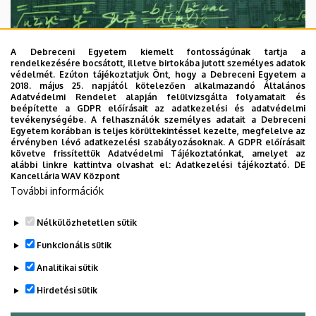
A Debreceni Egyetem kiemelt fontosságúnak tartja a
rendelkezésére bocsátott, illetve birtokába jutott személyes adatok
védelmét. Ezúton tájékoztatjuk Önt, hogy a Debreceni Egyetem a
2018. május 25. napjától kötelezően alkalmazandó Általános
Adatvédelmi Rendelet alapján felülvizsgálta folyamatait és
2026. augusztus 7.
beépítette a GDPR előírásait az adatkezelési és adatvédelmi
Univerzum: A Debreceni Egyetem
tevékenységébe. A felhasználók személyes adatait a Debreceni
Egyetem korábban is teljes körültekintéssel kezelte, megfelelve az
titkos receptjei
érvényben lévő adatkezelési szabályozásoknak. A GDPR előírásait
követve frissítettük Adatvédelmi Tájékoztatónkat, amelyet az
alábbi linkre kattintva olvashat el:
Adatkezelési tájékoztató.
DE
KUTATÁS
TUDOMÁNY
Kancellária WAV Központ
További információk
Nélkülözhetetlen sütik
Funkcionális sütik
Analitikai sütik
Hirdetési sütik