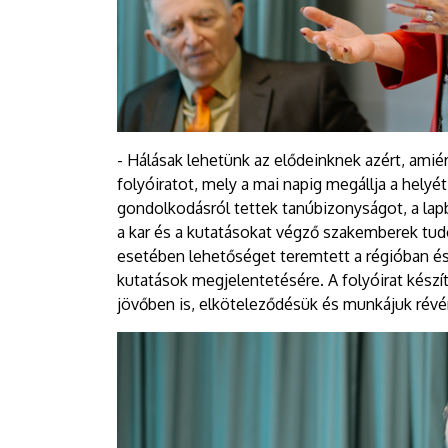
- Hálásak lehetünk az elődeinknek azért, amié
folyóiratot, mely a mai napig megállja a helyé
gondolkodásról tettek tanúbizonyságot, a la
a kar és a kutatásokat végző szakemberek tu
esetében lehetőséget teremtett a régióban é
kutatások megjelentetésére. A folyóirat kész
jövőben is, elköteleződésük és munkájuk révén