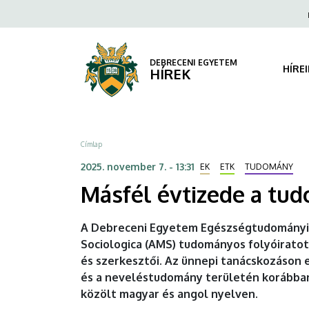
Másfél
Ugrás
Fels
a
navi
évtizede
tartalomra
a
DEBRECENI EGYETEM
HÍRE
HÍREK
tudomány
szolgálatában
Morzsa
Címlap
|
2025. november 7. - 13:31
EK
ETK
TUDOMÁNY
DEBRECENI
Másfél évtizede a tu
EGYETEM
A Debreceni Egyetem Egészségtudományi K
Sociologica (AMS) tudományos folyóiratot 
és szerkesztői. Az ünnepi tanácskozáson e
és a neveléstudomány területén korábban
közölt magyar és angol nyelven.