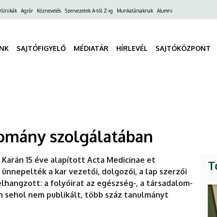
ő
Klinikák
Agrár
Köznevelés
Szervezetek A-tól Z-ig
Munkatársaknak
Alumni
gáció
INK
SAJTÓFIGYELŐ
MÉDIATÁR
HÍRLEVÉL
SAJTÓKÖZPONT
domány szolgálatában
arán 15 éve alapított Acta Medicinae et
T
ünnepelték a kar vezetői, dolgozói, a lap szerzői
lhangzott: a folyóirat az egészség-, a társadalom-
 sehol nem publikált, több száz tanulmányt