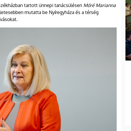
Székházban tartott ünnepi tanácsülésen
Móré Marianna
letesebben mutatta be Nyíregyháza és a térség
ívásokat.