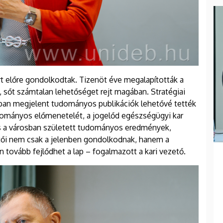
rt előre gondolkodtak. Tizenöt éve megalapították a
t, sőt számtalan lehetőséget rejt magában. Stratégiai
pban megjelent tudományos publikációk lehetővé tették
dományos előmenetelét, a jogelőd egészségügyi kar
s a városban született tudományos eredmények,
ítői nem csak a jelenben gondolkodnak, hanem a
 tovább fejlődhet a lap – fogalmazott a kari vezető.