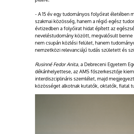
- A 15 év egy tudományos folyóirat életében má
szakmai közösség, hanem a régió egész tudo
évtizedben a folyóirat hidat épített az egész
neveléstudomány között, megvalósult benne a 21
nem csupán közlési felület, hanem tudományos
nemzetközi relevanciájú tudás született és sz
Rusinné Fedor Anita
, a Debreceni Egyetem E
dékánhelyettese, az AMS főszerkesztője kiemel
interdiszciplináris szemlélet, majd megjegye
közösséget alkotnak kutatók, oktatók, fiatal