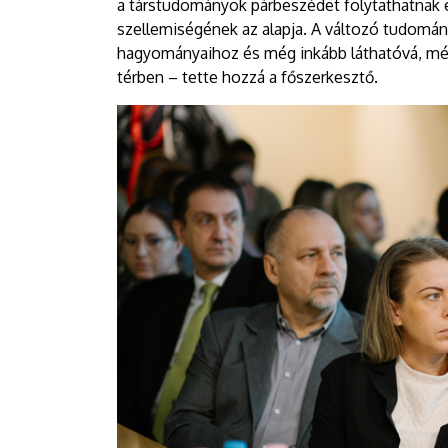
a társtudományok párbeszédet folytathatnak e
szellemiségének az alapja. A változó tudomán
hagyományaihoz és még inkább láthatóvá, mé
térben – tette hozzá a főszerkesztő.