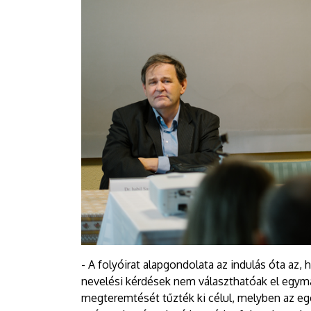
- A folyóirat alapgondolata az indulás óta az,
nevelési kérdések nem választhatóak el egymást
megteremtését tűzték ki célul, melyben az e