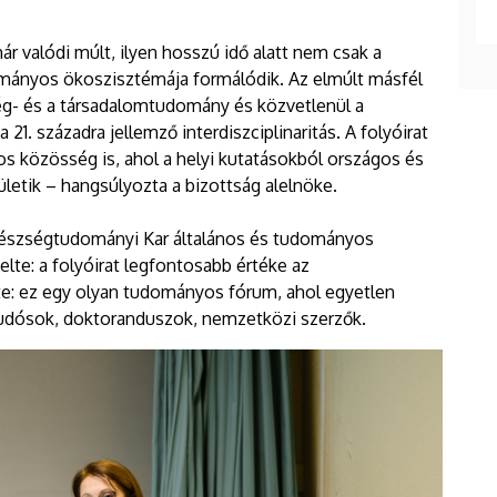
r valódi múlt, ilyen hosszú idő alatt nem csak a
mányos ökoszisztémája formálódik. Az elmúlt másfél
ség- és a társadalomtudomány és közvetlenül a
. századra jellemző interdiszciplinaritás. A folyóirat
 közösség is, ahol a helyi kutatásokból országos és
ületik – hangsúlyozta a bizottság alelnöke.
gészségtudományi Kar általános és tudományos
te: a folyóirat legfontosabb értéke az
zte: ez egy olyan tudományos fórum, ahol egyetlen
 tudósok, doktoranduszok, nemzetközi szerzők.