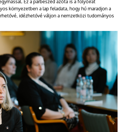
gymással. Ez a párbeszéd azóta is a folyóirat
yos környezetben a lap feladata, hogy hű maradjon a
rhetővé, idézhetővé váljon a nemzetközi tudományos