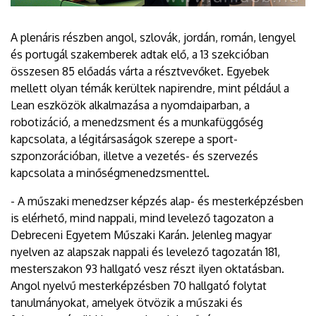
A plenáris részben angol, szlovák, jordán, román, lengyel
és portugál szakemberek adtak elő, a 13 szekcióban
összesen 85 előadás várta a résztvevőket. Egyebek
mellett olyan témák kerültek napirendre, mint például a
Lean eszközök alkalmazása a nyomdaiparban, a
robotizáció, a menedzsment és a munkafüggőség
kapcsolata, a légitársaságok szerepe a sport-
szponzorációban, illetve a vezetés- és szervezés
kapcsolata a minőségmenedzsmenttel.
- A műszaki menedzser képzés alap- és mesterképzésben
is elérhető, mind nappali, mind levelező tagozaton a
Debreceni Egyetem Műszaki Karán. Jelenleg magyar
nyelven az alapszak nappali és levelező tagozatán 181,
mesterszakon 93 hallgató vesz részt ilyen oktatásban.
Angol nyelvű mesterképzésben 70 hallgató folytat
tanulmányokat, amelyek ötvözik a műszaki és