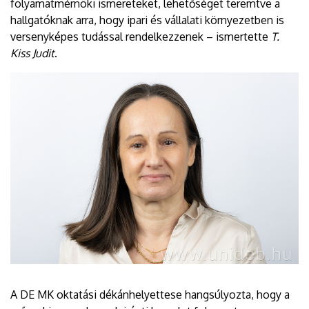
folyamatmérnöki ismereteket, lehetőséget teremtve a
hallgatóknak arra, hogy ipari és vállalati környezetben is
versenyképes tudással rendelkezzenek – ismertette
T.
Kiss Judit
.
A DE MK oktatási dékánhelyettese hangsúlyozta, hogy a