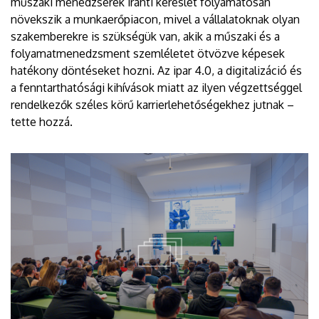
műszaki menedzserek iránti kereslet folyamatosan
növekszik a munkaerőpiacon, mivel a vállalatoknak olyan
szakemberekre is szükségük van, akik a műszaki és a
folyamatmenedzsment szemléletet ötvözve képesek
hatékony döntéseket hozni. Az ipar 4.0, a digitalizáció és
a fenntarthatósági kihívások miatt az ilyen végzettséggel
rendelkezők széles körű karrierlehetőségekhez jutnak –
tette hozzá.