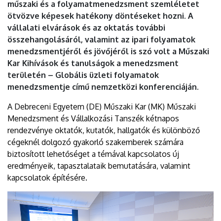
műszaki és a folyamatmenedzsment szemléletet
ötvözve képesek hatékony döntéseket hozni. A
vállalati elvárások és az oktatás további
összehangolásáról, valamint az ipari folyamatok
menedzsmentjéről és jövőjéről is szó volt a Műszaki
Kar Kihívások és tanulságok a menedzsment
területén – Globális üzleti folyamatok
menedzsmentje című nemzetközi konferenciáján.
A Debreceni Egyetem (DE) Műszaki Kar (MK) Műszaki
Menedzsment és Vállalkozási Tanszék kétnapos
rendezvénye oktatók, kutatók, hallgatók és különböző
cégeknél dolgozó gyakorló szakemberek számára
biztosított lehetőséget a témával kapcsolatos új
eredményeik, tapasztalataik bemutatására, valamint
kapcsolatok építésére.