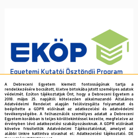
A Debreceni Egyetem kiemelt fontosságúnak tartja a
rendelkezésére bocsátott, illetve birtokába jutott személyes adatok
védelmét. Ezúton tájékoztatjuk Önt, hogy a Debreceni Egyetem a
2018. május 25. napjától kötelezően alkalmazandó Általános
Adatvédelmi Rendelet alapján felülvizsgálta folyamatait és
2026. augusztus 6.
beépítette a GDPR előírásait az adatkezelési és adatvédelmi
Ösztöndíj a tudományos munka
tevékenységébe. A felhasználók személyes adatait a Debreceni
Egyetem korábban is teljes körültekintéssel kezelte, megfelelve az
támogatására
érvényben lévő adatkezelési szabályozásoknak. A GDPR előírásait
követve frissítettük Adatvédelmi Tájékoztatónkat, amelyet az
alábbi linkre kattintva olvashat el:
Adatkezelési tájékoztató.
DE
INTÉZMÉNYI
TUDOMÁNY