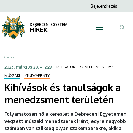
Kihívások
Ugrás
Anonim
Bejelentkezés
a
N
Felhasználói
és
tartalomra
fiók
DEBRECENI EGYETEM
tanulságok
HÍREK
menüje
Tar
a
ker
menedzsment
Morzsa
Címlap
területén
2025. március 28. - 12:29
HALLGATÓK
KONFERENCIA
MK
|
MŰSZAKI
STUDYVERSITY
Kihívások és tanulságok a
DEBRECENI
menedzsment területén
EGYETEM
Folyamatosan nő a kereslet a Debreceni Egyetemen
végzett műszaki menedzserek iránt, egyre nagyobb
számban van szükség olyan szakemberekre, akik a