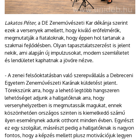
Lakatos Péter,
a DE Zeneművészeti Kar dékánja szerint
ezek a versenyek amellett, hogy kiváló erőfelmérők,
megmutatják a fiataloknak, hogy éppen hol tartanak a
szakmai fejlődésben. Olyan tapasztalatszerzést is jelent
nekik, ami alapján új impulzusokat, modern szemléletet
és lendületet kaphatnak a jövőre nézve.
- A zenei felsőoktatásban való szerepvállalás a Debreceni
Egyetem Zeneművészeti Karának küldetést jelent.
Törekszünk arra, hogy a lehető legtöbb hangszeren
lehetőséget adjunk a hallgatóknak arra, hogy
versenyhelyzetben is megmutassák magukat, ennek
köszönhetően országos szinten is kiemelkedő számú
ilyen eseménynek adunk otthont minden évben. Egyrészt
ez egy szolgálat, másrészt pedig a hallgatóknak is nagyon
fontos, hogy a képzés mellett plusz motivációjuk legyen