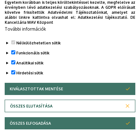
Egyetem korábban is teljes körültekintéssel kezelte, megfelelve az
titkos receptjei
érvényben lévő adatkezelési szabályozásoknak. A GDPR előírásait
követve frissítettük Adatvédelmi Tájékoztatónkat, amelyet az
alábbi linkre kattintva olvashat el:
Adatkezelési tájékoztató.
DE
KUTATÁS
TUDOMÁNY
Kancellária WAV Központ
További információk
Nélkülözhetetlen sütik
Funkcionális sütik
Analitikai sütik
Hirdetési sütik
KIVÁLASZTOTTAK MENTÉSE
WITHDRAW CONSENT
DEBRECENI EGYETEM
ÖSSZES ELUTASÍTÁSA
Adatvédelem
Adatvédelem
ÖSSZES ELFOGADÁSA
Copyright © 2026 Unideb