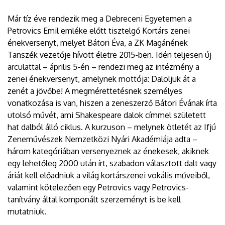
Már tíz éve rendezik meg a Debreceni Egyetemen a
Petrovics Emil emléke előtt tisztelgő Kortárs zenei
énekversenyt, melyet Bátori Éva, a ZK Magánének
Tanszék vezetője hívott életre 2015-ben. Idén teljesen új
arculattal – április 5-én – rendezi meg az intézmény a
zenei énekversenyt, amelynek mottója: Daloljuk át a
zenét a jövőbe! A megmérettetésnek személyes
vonatkozása is van, hiszen a zeneszerző Bátori Évának írta
utolsó művét, ami Shakespeare dalok címmel született
hat dalból álló ciklus. A kurzuson – melynek ötletét az Ifjú
Zeneművészek Nemzetközi Nyári Akadémiája adta –
három kategóriában versenyeznek az énekesek, akiknek
egy lehetőleg 2000 után írt, szabadon választott dalt vagy
áriát kell előadniuk a világ kortárszenei vokális műveiből,
valamint kötelezően egy Petrovics vagy Petrovics-
tanítvány által komponált szerzeményt is be kell
mutatniuk.