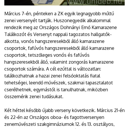
Március 7-én, pénteken a ZK egyik legnagyobb múltú
zenei versenyét tartják. Huszonegyedik alkalommal
rendezik meg az Országos Dohnányi Ernő Kamarazene
Találkozót és Versenyt nappali tagozatos hallgatók-
alkotta, vonós hangszeresekből álló kamarazene
csoportok, fafúvós hangszeresekből álló kamarazene
csoportok, tetszőleges vonós és fafúvós
hangszeresekből álló, valamint zongorás kamarazene
csoportok számára. A cél ezúttal is változatlan:
találkozhatnak a hazai zenei felsőoktatás fiatal
tehetségei, leendő művészek, szakmai tapasztalatot
cserélhetnek, egymástól is tanulhatnak, miközben
összemérik zenei tudásukat.
Két héttel később újabb verseny következik. Március 21-én
és 22-én az Országos oboa- és fagottversenyen
zeneművészeti szakgimnáziumok 12. és 13. osztályos,