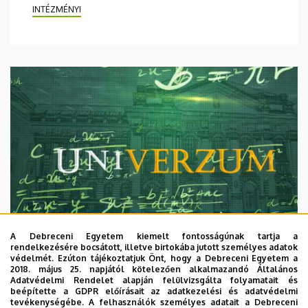
INTÉZMÉNYI
A Debreceni Egyetem kiemelt fontosságúnak tartja a
rendelkezésére bocsátott, illetve birtokába jutott személyes adatok
védelmét. Ezúton tájékoztatjuk Önt, hogy a Debreceni Egyetem a
2018. május 25. napjától kötelezően alkalmazandó Általános
Adatvédelmi Rendelet alapján felülvizsgálta folyamatait és
2026. augusztus 7.
beépítette a GDPR előírásait az adatkezelési és adatvédelmi
Univerzum: A Debreceni Egyetem
tevékenységébe. A felhasználók személyes adatait a Debreceni