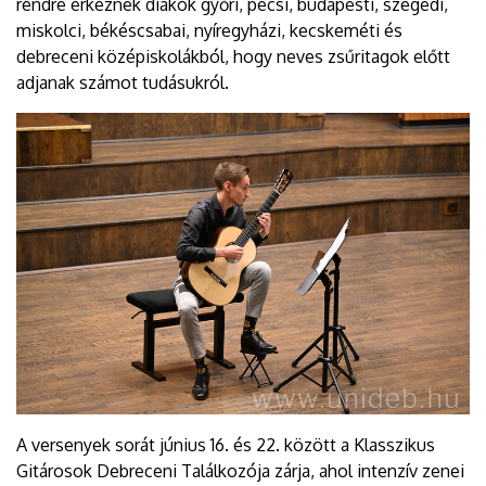
rendre érkeznek diákok győri, pécsi, budapesti, szegedi,
miskolci, békéscsabai, nyíregyházi, kecskeméti és
debreceni középiskolákból, hogy neves zsűritagok előtt
adjanak számot tudásukról.
A versenyek sorát június 16. és 22. között a Klasszikus
Gitárosok Debreceni Találkozója zárja, ahol intenzív zenei