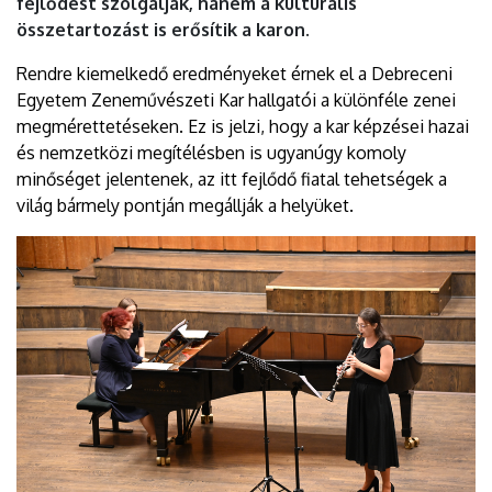
fejlődést szolgálják, hanem a kulturális
összetartozást is erősítik a karon.
Rendre kiemelkedő eredményeket érnek el a Debreceni
Egyetem Zeneművészeti Kar hallgatói a különféle zenei
megmérettetéseken. Ez is jelzi, hogy a kar képzései hazai
és nemzetközi megítélésben is ugyanúgy komoly
minőséget jelentenek, az itt fejlődő fiatal tehetségek a
világ bármely pontján megállják a helyüket.