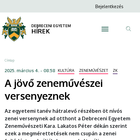
A
Ugrás
Anonim
Bejelentkezés
a
N
Felhasználói
jövő
tartalomra
fiók
DEBRECENI EGYETEM
zeneművészei
HÍREK
menüje
Tar
versenyeznek
ker
|
Morzsa
Címlap
DEBRECENI
2025. március 4. - 08:58
KULTÚRA
ZENEMŰVÉSZET
ZK
A jövő zeneművészei
EGYETEM
versenyeznek
Az egyetemi tanév hátralevő részében öt nívós
zenei versenynek ad otthont a Debreceni Egyetem
Zeneművészeti Kara. Lakatos Péter dékán szerint
ezek a megmérettetések nem csupán a zenei