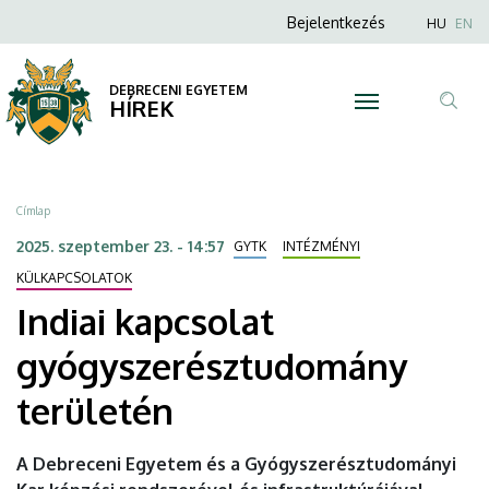
Indiai
Ugrás
Anonim
Nyel
Bejelentkezés
HU
EN
a
Felhasználói
kapcsolat
tartalomra
fiók
DEBRECENI EGYETEM
gyógyszerésztudomány
HÍREK
menüje
Tar
területén
ker
|
Morzsa
Címlap
DEBRECENI
2025. szeptember 23. - 14:57
GYTK
INTÉZMÉNYI
EGYETEM
KÜLKAPCSOLATOK
Indiai kapcsolat
gyógyszerésztudomány
területén
A Debreceni Egyetem és a Gyógyszerésztudományi