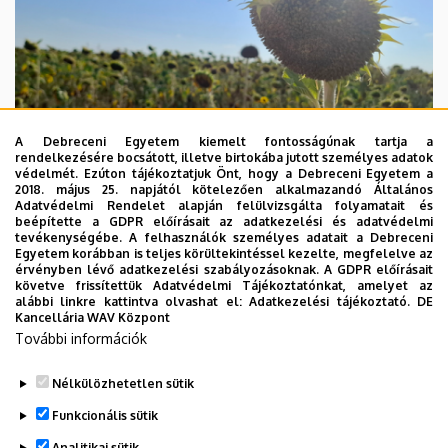
A Debreceni Egyetem kiemelt fontosságúnak tartja a
rendelkezésére bocsátott, illetve birtokába jutott személyes adatok
védelmét. Ezúton tájékoztatjuk Önt, hogy a Debreceni Egyetem a
2018. május 25. napjától kötelezően alkalmazandó Általános
Adatvédelmi Rendelet alapján felülvizsgálta folyamatait és
beépítette a GDPR előírásait az adatkezelési és adatvédelmi
2026. augusztus 4.
tevékenységébe. A felhasználók személyes adatait a Debreceni
Egyetem korábban is teljes körültekintéssel kezelte, megfelelve az
A hőség árnyékában az agrárium
érvényben lévő adatkezelési szabályozásoknak. A GDPR előírásait
követve frissítettük Adatvédelmi Tájékoztatónkat, amelyet az
alábbi linkre kattintva olvashat el:
Adatkezelési tájékoztató.
DE
AGRÁRTUDOMÁNY
AKIT
MÉK
Kancellária WAV Központ
További információk
Nélkülözhetetlen sütik
Funkcionális sütik
Analitikai sütik