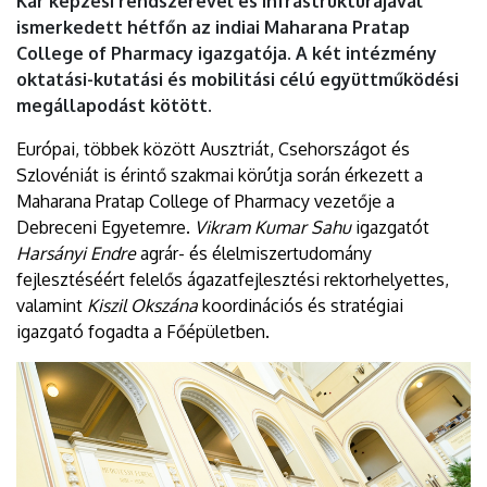
Kar képzési rendszerével és infrastruktúrájával
ismerkedett hétfőn az indiai Maharana Pratap
College of Pharmacy igazgatója. A két intézmény
oktatási-kutatási és mobilitási célú együttműködési
megállapodást kötött.
Európai, többek között Ausztriát, Csehországot és
Szlovéniát is érintő szakmai körútja során érkezett a
Maharana Pratap College of Pharmacy vezetője a
Debreceni Egyetemre.
Vikram Kumar Sahu
igazgatót
Harsányi Endre
agrár- és élelmiszertudomány
fejlesztéséért felelős ágazatfejlesztési rektorhelyettes,
valamint
Kiszil Okszána
koordinációs és stratégiai
igazgató fogadta a Főépületben.