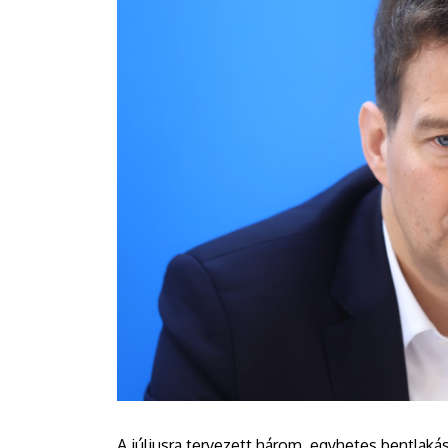
A júliusra tervezett három, egyhetes bentlak