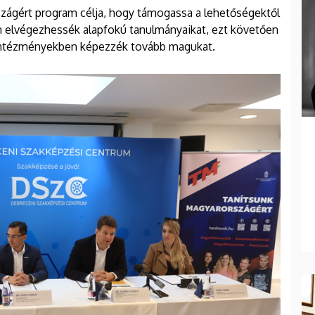
rszágért program célja, hogy támogassa a lehetőségektől
en elvégezhessék alapfokú tanulmányaikat, ezt követően
 intézményekben képezzék tovább magukat.