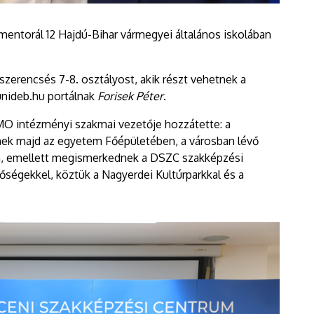
mentorál 12 Hajdú-Bihar vármegyei általános iskolában
szerencsés 7-8. osztályost, akik részt vehetnek a
unideb.hu portálnak
Forisek Péter
.
MO intézményi szakmai vezetője hozzátette: a
nek majd az egyetem Főépületében, a városban lévő
, emellett megismerkednek a DSZC szakképzési
etőségekkel, köztük a Nagyerdei Kultúrparkkal és a