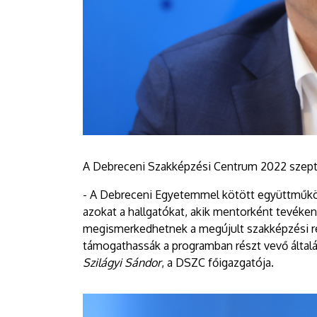
A Debreceni Szakképzési Centrum 2022 szep
- A Debreceni Egyetemmel kötött együttműkö
azokat a hallgatókat, akik mentorként tevéke
megismerkedhetnek a megújult szakképzési re
támogathassák a programban részt vevő általá
Szilágyi Sándor
, a DSZC főigazgatója.