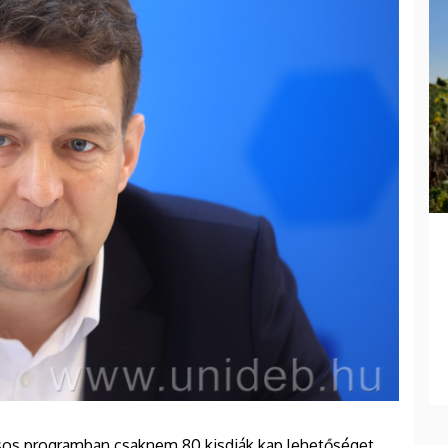
ásos programban csaknem 80 kisdiák kap lehetőséget