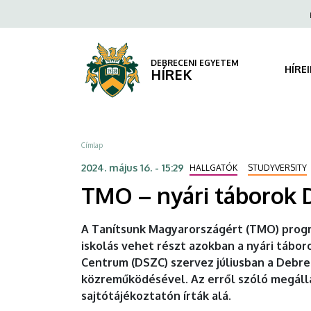
TMO
Ugrás
Fels
a
navi
–
tartalomra
nyári
DEBRECENI EGYETEM
HÍRE
HÍREK
táborok
Debrecenben
Morzsa
Címlap
|
2024. május 16. - 15:29
HALLGATÓK
STUDYVERSITY
DEBRECENI
TMO – nyári táborok
EGYETEM
A Tanítsunk Magyarországért (TMO) prog
iskolás vehet részt azokban a nyári tábo
Centrum (DSZC) szervez júliusban a Debr
közreműködésével. Az erről szóló megáll
sajtótájékoztatón írták alá.