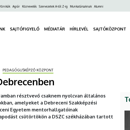
ő
Klinikák
Agrár
Köznevelés
Szervezetek A-tól Z-ig
Munkatársaknak
Alumni
gáció
INK
SAJTÓFIGYELŐ
MÉDIATÁR
HÍRLEVÉL
SAJTÓKÖZPONT
PEDAGÓGUSKÉPZŐ KÖZPONT
 Debrecenben
ramban résztvevő csaknem nyolcvan általános
T
rokban, amelyeket a Debreceni Szakképzési
eceni Egyetem mentorhallgatóinak
apodást csütörtökön a DSZC székházában tartott