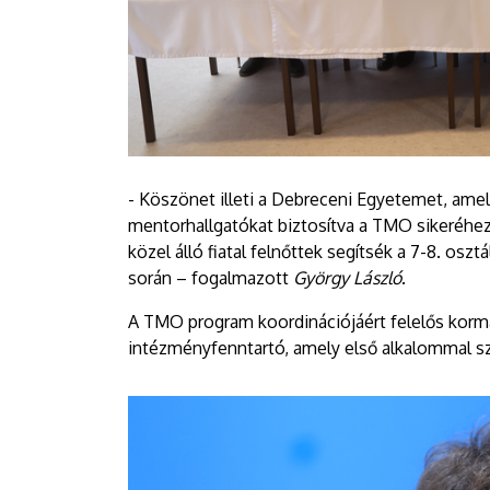
- Köszönet illeti a Debreceni Egyetemet, ame
mentorhallgatókat biztosítva a TMO sikeréhez,
közel álló fiatal felnőttek segítsék a 7-8. os
során – fogalmazott
György László
.
A TMO program koordinációjáért felelős korm
intézményfenntartó, amely első alkalommal sze