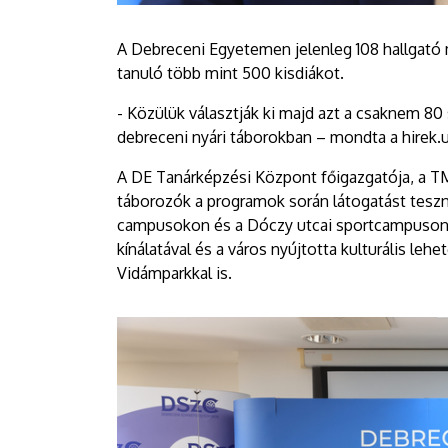
A Debreceni Egyetemen jelenleg 108 hallgató 
tanuló több mint 500 kisdiákot.
- Közülük választják ki majd azt a csaknem 80 
debreceni nyári táborokban – mondta a hirek.
A DE Tanárképzési Központ főigazgatója, a T
táborozók a programok során látogatást tesz
campusokon és a Dóczy utcai sportcampuson
kínálatával és a város nyújtotta kulturális leh
Vidámparkkal is.