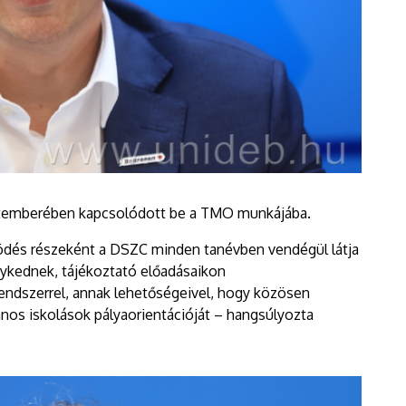
temberében kapcsolódott be a TMO munkájába.
dés részeként a DSZC minden tanévben vendégül látja
nykednek, tájékoztató előadásaikon
ndszerrel, annak lehetőségeivel, hogy közösen
nos iskolások pályaorientációját – hangsúlyozta