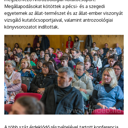
Megállapodásokat kötöttek a pécsi- és a szegedi
egyetemek az állat-természet és az állat-ember viszonyát
vizsgáló kutatócsoportjaival, valamint antrozoológiai
könyvsorozatot indítottak.
A több száz érdeklődő részvételével tartott konferencia