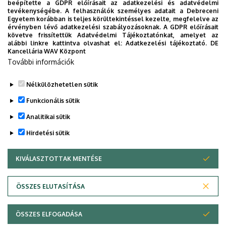
beépítette a GDPR előírásait az adatkezelési és adatvédelmi
Kossa György búcsúzó beszéde
tevékenységébe. A felhasználók személyes adatait a Debreceni
Egyetem korábban is teljes körültekintéssel kezelte, megfelelve az
érvényben lévő adatkezelési szabályozásoknak. A GDPR előírásait
GRÓF TISZA ISTVÁN DEBRECENI EGYETEMÉRT ALAPÍTVÁNY
követve frissítettük Adatvédelmi Tájékoztatónkat, amelyet az
alábbi linkre kattintva olvashat el:
Adatkezelési tájékoztató.
DE
INTÉZMÉNYI
Kancellária WAV Központ
További információk
Nélkülözhetetlen sütik
Funkcionális sütik
Analitikai sütik
Hirdetési sütik
KIVÁLASZTOTTAK MENTÉSE
WITHDRAW CONSENT
DEBRECENI EGYETEM
ÖSSZES ELUTASÍTÁSA
Adatvédelem
Adatvédelem
ÖSSZES ELFOGADÁSA