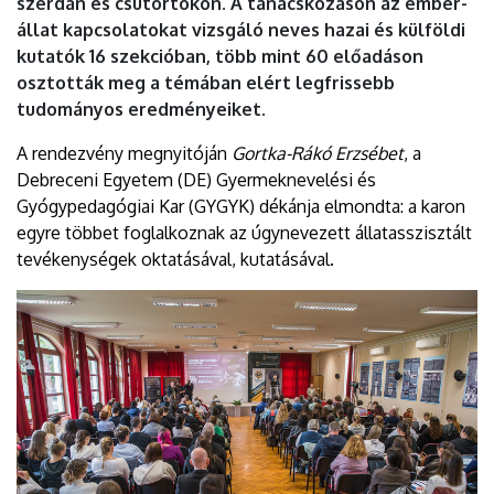
szerdán és csütörtökön. A tanácskozáson az ember-
állat kapcsolatokat vizsgáló neves hazai és külföldi
kutatók 16 szekcióban, több mint 60 előadáson
osztották meg a témában elért legfrissebb
tudományos eredményeiket.
A rendezvény megnyitóján
Gortka-Rákó Erzsébet
, a
Debreceni Egyetem (DE) Gyermeknevelési és
Gyógypedagógiai Kar (GYGYK) dékánja elmondta: a karon
egyre többet foglalkoznak az úgynevezett állatasszisztált
tevékenységek oktatásával, kutatásával.