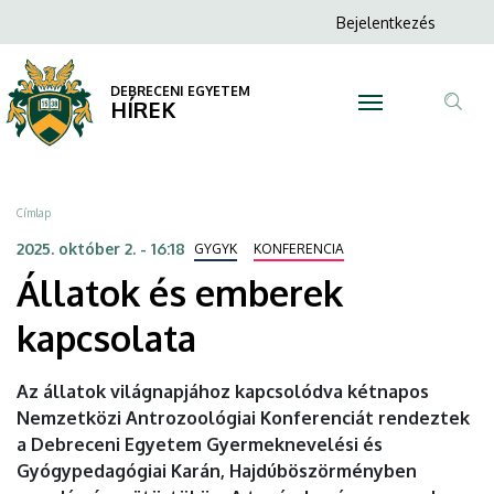
Állatok
Ugrás
Anonim
Bejelentkezés
a
N
Felhasználói
és
tartalomra
fiók
DEBRECENI EGYETEM
emberek
HÍREK
menüje
Tar
kapcsolata
ker
|
Morzsa
Címlap
DEBRECENI
2025. október 2. - 16:18
GYGYK
KONFERENCIA
Állatok és emberek
EGYETEM
kapcsolata
Az állatok világnapjához kapcsolódva kétnapos
Nemzetközi Antrozoológiai Konferenciát rendeztek
a Debreceni Egyetem Gyermeknevelési és
Gyógypedagógiai Karán, Hajdúböszörményben