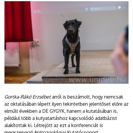
Gortka-Rákó Erzsébet
arról is beszámolt, hogy nemcsak
az oktatásában lépett ilyen tekintetben jelentőset előre az
elmúlt években a DE GYGYK, hanem a kutatásában is,
például több a kutyatartáshoz kapcsolódó adatbázist
alakítottak ki. Létrejött az ezt a konferenciát is
megszervező Antrozoológiai Kutatócsoport.