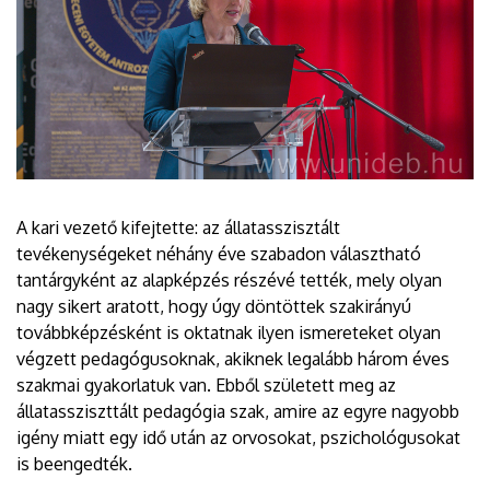
A kari vezető kifejtette: az állatasszisztált
tevékenységeket néhány éve szabadon választható
tantárgyként az alapképzés részévé tették, mely olyan
nagy sikert aratott, hogy úgy döntöttek szakirányú
továbbképzésként is oktatnak ilyen ismereteket olyan
végzett pedagógusoknak, akiknek legalább három éves
szakmai gyakorlatuk van. Ebből született meg az
állatassziszttált pedagógia szak, amire az egyre nagyobb
igény miatt egy idő után az orvosokat, pszichológusokat
is beengedték.