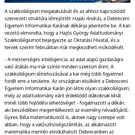
A szakkollégium megalakulását és az ahhoz kapcsolódó
szervezeti struktúra létrejöttét
Hajdu András
, a Debreceni
Egyetem Informatikai Karának dékánja jelentette be. A kari
vezető elmondta, hogy a Hajós György Adattudományi
Szakkollégiumot bejegyezte az Oktatási Hivatal, és a
tervek szerint februárban már megkezdheti működését.
- A mesterséges intelligencia, az adat alapú gazdaságra
való átállás ma már szinte minden szektort érint. A
szakkollégium létrehozásával a kar még több figyelmet
fordít erre a területre. Az országban elsőként a Debreceni
Egyetem Informatikai Karán jön létre olyan szakkollégium,
mely az adattudomány iránt érdeklődő diákoknak kínál
minél több fejlődési lehetőséget - fogalmazott a dékán,
aki beszédében megemlékezett az esemény névadójáról,
Gyires Béla matematikusról is, akinek nagy szerepe volt
abban, hogy a valószínűségszámítás, az alkalmazott
matematika mentén elindulhatott Debrecenben az