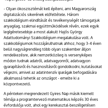
- Olyan ökoszisztémát kell építeni, ami Magyarország
digitalizációs sikerének előfeltétele. Három
szakkollégium elindítását és tevékenységét támogatjuk
anyagilag, szakmai együttműködések révén, ezek egyik
legígéretesebbje a most alakult Hajós György
Adattudományi Szakkollégium megalakulása volt. A
szakkollégiumok hozzájárulhatnak ahhoz, hogy 3-4 éven
belül nagyságrendileg több olyan szakember álljon
rendelkezésre, akik nemzetközileg is versenyképes
módon tudnak adatról, adatvagyonról, adatvagyon
gyarapításról és hasznosításról gondolkodni, kutatásokat
végezni, amivel az adatintenzív iparágak befogadására
alkalmassá tehetik az országot - emelte ki a
központvezető.
A pénteken megrendezett Gyires Nap másik kiemelt
témája a programtervező matematikus képzés 30 éves
évfordulója volt, ahol egy kerekasztal-beszélgetésen