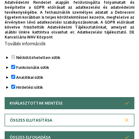
Adatvédelmi Rendelet alapján felülvizsgálta folyamatait és
2026. augusztus 7.
beépítette a GDPR előírásait az adatkezelési és adatvédelmi
Univerzum: A Debreceni Egyetem
tevékenységébe. A felhasználók személyes adatait a Debreceni
Egyetem korábban is teljes körültekintéssel kezelte, megfelelve az
titkos receptjei
érvényben lévő adatkezelési szabályozásoknak. A GDPR előírásait
követve frissítettük Adatvédelmi Tájékoztatónkat, amelyet az
alábbi linkre kattintva olvashat el:
Adatkezelési tájékoztató.
DE
KUTATÁS
TUDOMÁNY
Kancellária WAV Központ
További információk
Nélkülözhetetlen sütik
Funkcionális sütik
Analitikai sütik
Hirdetési sütik
KIVÁLASZTOTTAK MENTÉSE
WITHDRAW CONSENT
DEBRECENI EGYETEM
ÖSSZES ELUTASÍTÁSA
Adatvédelem
Adatvédelem
ÖSSZES ELFOGADÁSA