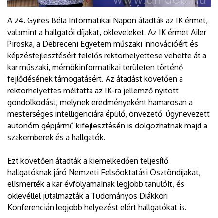
A 24. Gyires Béla Informatikai Napon átadták az IK érmet,
valamint a hallgatói díjakat, okleveleket. Az IK érmet Ailer
Piroska, a Debreceni Egyetem műszaki innovációért és
képzésfejlesztésért felelős rektorhelyettese vehette át a
kar műszaki, mérnökinformatikai területen történő
fejlődésének támogatásért. Az átadást követően a
rektorhelyettes méltatta az IK-ra jellemző nyitott
gondolkodást, melynek eredményeként hamarosan a
mesterséges intelligenciára épülő, önvezető, úgynevezett
autonóm gépjármű kifejlesztésén is dolgozhatnak majd a
szakemberek és a hallgatók.
Ezt követően átadták a kiemelkedően teljesítő
hallgatóknak járó Nemzeti Felsőoktatási Ösztöndíjakat,
elismerték a kar évfolyamainak legjobb tanulóit, és
oklevéllel jutalmazták a Tudományos Diákköri
Konferencián legjobb helyezést elért hallgatókat is.