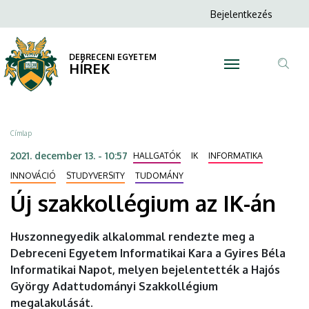
Új
Ugrás
Anonim
Bejelentkezés
a
N
Felhasználói
szakkollégium
tartalomra
fiók
DEBRECENI EGYETEM
az
HÍREK
menüje
Tar
IK-
ker
án
Morzsa
Címlap
|
2021. december 13. - 10:57
HALLGATÓK
IK
INFORMATIKA
DEBRECENI
INNOVÁCIÓ
STUDYVERSITY
TUDOMÁNY
Új szakkollégium az IK-án
EGYETEM
Huszonnegyedik alkalommal rendezte meg a
Debreceni Egyetem Informatikai Kara a Gyires Béla
Informatikai Napot, melyen bejelentették a Hajós
György Adattudományi Szakkollégium
megalakulását.