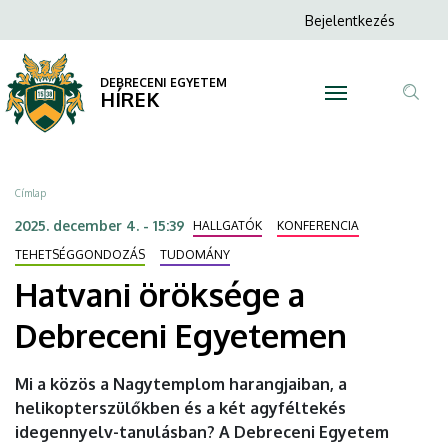
Hatvani
Ugrás
Anonim
Bejelentkezés
a
N
Felhasználói
öröksége
tartalomra
fiók
DEBRECENI EGYETEM
a
HÍREK
menüje
Tar
Debreceni
ker
Egyetemen
Morzsa
Címlap
|
2025. december 4. - 15:39
HALLGATÓK
KONFERENCIA
DEBRECENI
TEHETSÉGGONDOZÁS
TUDOMÁNY
Hatvani öröksége a
EGYETEM
Debreceni Egyetemen
Mi a közös a Nagytemplom harangjaiban, a
helikopterszülőkben és a két agyféltekés
idegennyelv-tanulásban? A Debreceni Egyetem