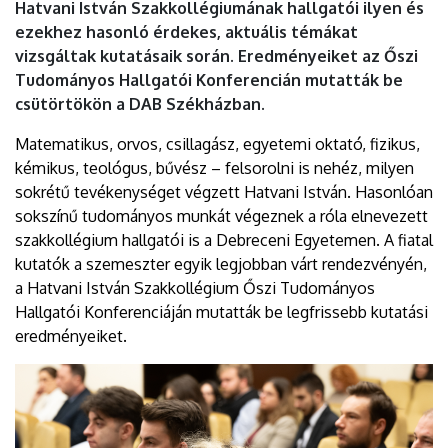
Hatvani István Szakkollégiumának hallgatói ilyen és
ezekhez hasonló érdekes, aktuális témákat
vizsgáltak kutatásaik során. Eredményeiket az Őszi
Tudományos Hallgatói Konferencián mutatták be
csütörtökön a DAB Székházban.
Matematikus, orvos, csillagász, egyetemi oktató, fizikus,
kémikus, teológus, bűvész – felsorolni is nehéz, milyen
sokrétű tevékenységet végzett Hatvani István. Hasonlóan
sokszínű tudományos munkát végeznek a róla elnevezett
szakkollégium hallgatói is a Debreceni Egyetemen. A fiatal
kutatók a szemeszter egyik legjobban várt rendezvényén,
a Hatvani István Szakkollégium Őszi Tudományos
Hallgatói Konferenciáján mutatták be legfrissebb kutatási
eredményeiket.