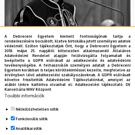
A Debreceni Egyetem kiemelt fontosságúnak tartja a
rendelkezésére bocsátott, illetve birtokába jutott személyes adatok
védelmét. Ezúton tájékoztatjuk Önt, hogy a Debreceni Egyetem a
2018. május 25. napjától kötelezően alkalmazandó Általános
Adatvédelmi Rendelet alapján felülvizsgálta folyamatait és
2026. augusztus 5.
beépítette a GDPR előírásait az adatkezelési és adatvédelmi
Díszdoktorát gyászolja a Debreceni
tevékenységébe. A felhasználók személyes adatait a Debreceni
Egyetem korábban is teljes körültekintéssel kezelte, megfelelve az
Egyetem
érvényben lévő adatkezelési szabályozásoknak. A GDPR előírásait
követve frissítettük Adatvédelmi Tájékoztatónkat, amelyet az
alábbi linkre kattintva olvashat el:
Adatkezelési tájékoztató.
DE
INTÉZMÉNYI
TTK
TUDOMÁNY
Kancellária WAV Központ
További információk
Nélkülözhetetlen sütik
Funkcionális sütik
Analitikai sütik