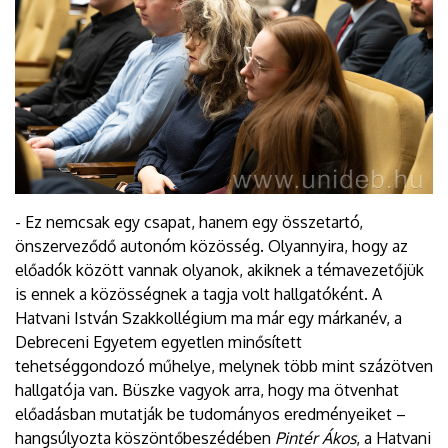
- Ez nemcsak egy csapat, hanem egy összetartó,
önszerveződő autonóm közösség. Olyannyira, hogy az
előadók között vannak olyanok, akiknek a témavezetőjük
is ennek a közösségnek a tagja volt hallgatóként. A
Hatvani István Szakkollégium ma már egy márkanév, a
Debreceni Egyetem egyetlen minősített
tehetséggondozó műhelye, melynek több mint százötven
hallgatója van. Büszke vagyok arra, hogy ma ötvenhat
előadásban mutatják be tudományos eredményeiket –
hangsúlyozta köszöntőbeszédében
Pintér Ákos
, a Hatvani