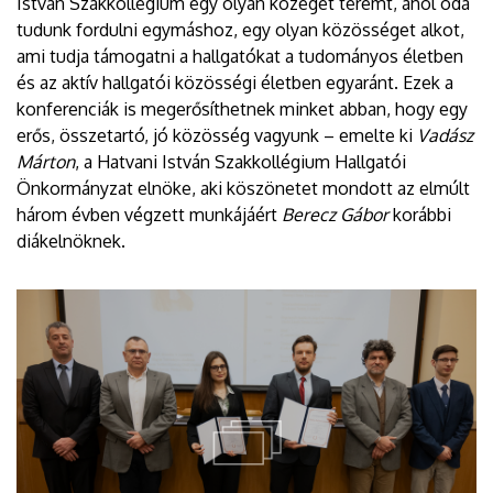
István Szakkollégium egy olyan közeget teremt, ahol oda
tudunk fordulni egymáshoz, egy olyan közösséget alkot,
ami tudja támogatni a hallgatókat a tudományos életben
és az aktív hallgatói közösségi életben egyaránt. Ezek a
konferenciák is megerősíthetnek minket abban, hogy egy
erős, összetartó, jó közösség vagyunk – emelte ki
Vadász
Márton
, a Hatvani István Szakkollégium Hallgatói
Önkormányzat elnöke, aki köszönetet mondott az elmúlt
három évben végzett munkájáért
Berecz Gábor
korábbi
diákelnöknek.