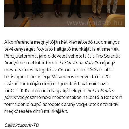
A konferencia megnyitóján két kiemelkedő tudományos
tevékenységet folytató hallgató munkáját is elismerték.
Pénzjutalommal járó oklevelet vehetett át a Pro Scientia
Aranyéremmel kitüntetett
Kádár Anna Katalin
néprajz
mesterszakos hallgató az Ortodox hitre térés miatt a
bíróságon. Lipcse, egy Máramaros megyei falu a 20.
század fordulóján című dolgozatáért, valamint az I.
innOTDK Konferencia Nagydíját elnyert
Bukta Balázs
József
vegyészmérnöki mesterszakos hallgató a Rezorcin-
formaldehid alapú aerogélek arany vegyületek szelektív
megkötésére című munkájáért.
Sajtóközpont-TB