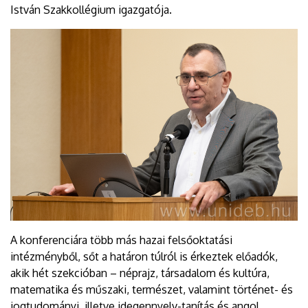
István Szakkollégium igazgatója.
A konferenciára több más hazai felsőoktatási
intézményből, sőt a határon túlról is érkeztek előadók,
akik hét szekcióban – néprajz, társadalom és kultúra,
matematika és műszaki, természet, valamint történet- és
jogtudományi, illetve idegennyelv-tanítás és angol