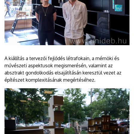
A kiállítás a tervezői fejlődés létrafokain, a mérnöki és
művészeti aspektusok megismerésén, valamint az
absztrakt gondolkodás elsajátításán keresztül vezet az
építészet komplexitásának megértéséhez.