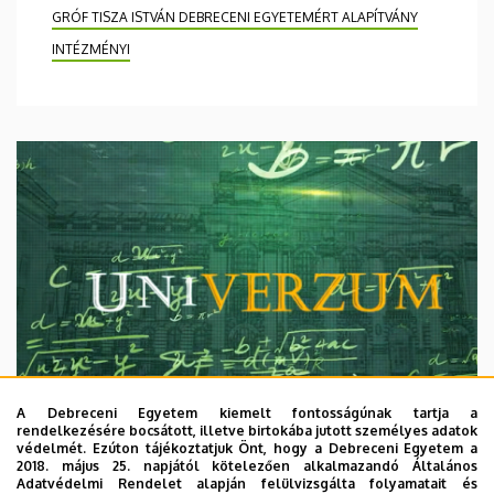
GRÓF TISZA ISTVÁN DEBRECENI EGYETEMÉRT ALAPÍTVÁNY
INTÉZMÉNYI
A Debreceni Egyetem kiemelt fontosságúnak tartja a
rendelkezésére bocsátott, illetve birtokába jutott személyes adatok
védelmét. Ezúton tájékoztatjuk Önt, hogy a Debreceni Egyetem a
2018. május 25. napjától kötelezően alkalmazandó Általános
Adatvédelmi Rendelet alapján felülvizsgálta folyamatait és
2026. augusztus 7.