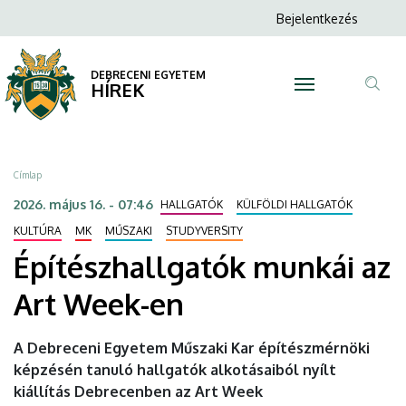
Építészhallgatók
Ugrás
Anonim
Bejelentkezés
a
N
Felhasználói
munkái
tartalomra
fiók
DEBRECENI EGYETEM
az
HÍREK
menüje
Tar
Art
ker
Week-
Morzsa
Címlap
en
2026. május 16. - 07:46
HALLGATÓK
KÜLFÖLDI HALLGATÓK
|
KULTÚRA
MK
MŰSZAKI
STUDYVERSITY
Építészhallgatók munkái az
DEBRECENI
Art Week-en
EGYETEM
A Debreceni Egyetem Műszaki Kar építészmérnöki
képzésén tanuló hallgatók alkotásaiból nyílt
kiállítás Debrecenben az Art Week