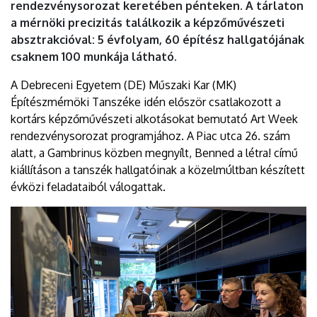
rendezvénysorozat keretében pénteken. A tárlaton
a mérnöki precizitás találkozik a képzőművészeti
absztrakcióval: 5 évfolyam, 60 építész hallgatójának
csaknem 100 munkája látható.
A Debreceni Egyetem (DE) Műszaki Kar (MK)
Építészmérnöki Tanszéke idén először csatlakozott a
kortárs képzőművészeti alkotásokat bemutató Art Week
rendezvénysorozat programjához. A Piac utca 26. szám
alatt, a Gambrinus közben megnyílt, Benned a létra! című
kiállításon a tanszék hallgatóinak a közelmúltban készített
évközi feladataiból válogattak.