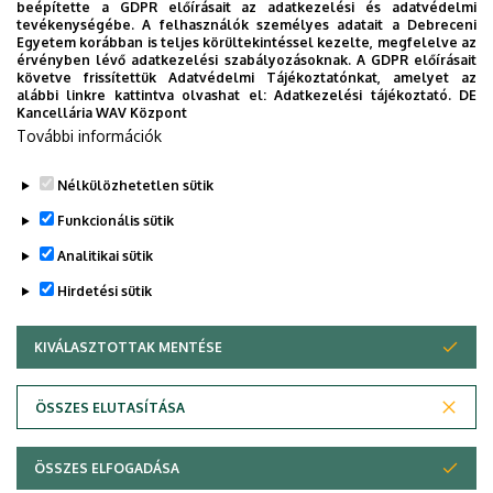
beépítette a GDPR előírásait az adatkezelési és adatvédelmi
Univerzum: A Debreceni Egyetem
tevékenységébe. A felhasználók személyes adatait a Debreceni
Egyetem korábban is teljes körültekintéssel kezelte, megfelelve az
titkos receptjei
érvényben lévő adatkezelési szabályozásoknak. A GDPR előírásait
követve frissítettük Adatvédelmi Tájékoztatónkat, amelyet az
alábbi linkre kattintva olvashat el:
Adatkezelési tájékoztató.
DE
KUTATÁS
TUDOMÁNY
Kancellária WAV Központ
További információk
Nélkülözhetetlen sütik
Funkcionális sütik
Analitikai sütik
Hirdetési sütik
KIVÁLASZTOTTAK MENTÉSE
WITHDRAW CONSENT
DEBRECENI EGYETEM
ÖSSZES ELUTASÍTÁSA
Adatvédelem
Adatvédelem
ÖSSZES ELFOGADÁSA