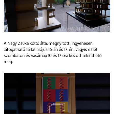
A Nagy Zsuka költő által megnyitott, ingyenesen
látogatható tárlat május 16-án és 17-én, vagyis e hét
szombaton és vasárnap 10 és 17 óra között tekinthető
meg.