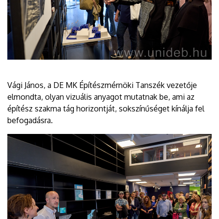
Vági János, a DE MK Építészmérnöki Tanszék vezetője
elmondta, olyan vizuális anyagot mutatnak be, ami az
építész szakma tág horizontját, sokszínűséget kínálja fel
befogadásra.